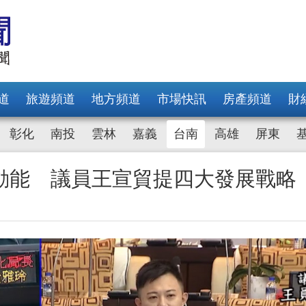
道
旅遊頻道
地方頻道
市場快訊
房產頻道
財
彰化
南投
雲林
嘉義
台南
高雄
屏東
動能 議員王宣貿提四大發展戰