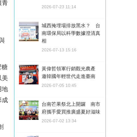
讓青
2026-07-23 11:14
城西掩埋場排放黑水？ 台
南環保局以科學數據澄清真
與
相
2026-07-13 15:16
營糖
黃偉哲領軍行銷觀光農產
邀韓國年輕世代走進臺南
以美
2026-07-05 10:45
用地
形成
台南芒果祭北上開鑼 南市
府攜手愛買推廣盛夏好滋味
2026-07-02 13:34
創