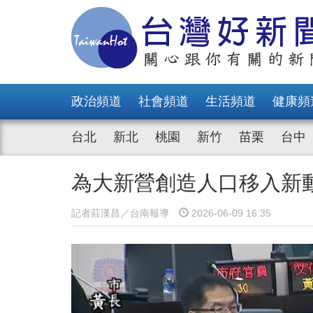
政治頻道
社會頻道
生活頻道
健康頻
台北
新北
桃園
新竹
苗栗
台中
為大新營創造人口移入新
記者莊漢昌／台南報導
2026-06-09 16:35