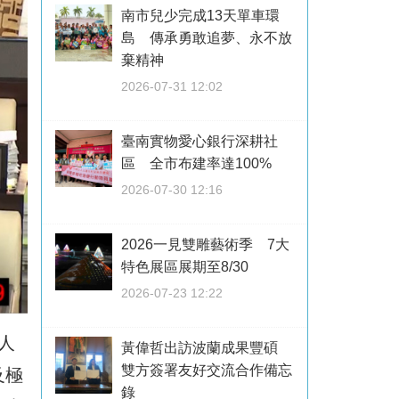
南市兒少完成13天單車環
島 傳承勇敢追夢、永不放
棄精神
2026-07-31 12:02
臺南實物愛心銀行深耕社
區 全市布建率達100%
2026-07-30 12:16
2026一見雙雕藝術季 7大
特色展區展期至8/30
2026-07-23 12:22
人
黃偉哲出訪波蘭成果豐碩
雙方簽署友好交流合作備忘
及極
錄