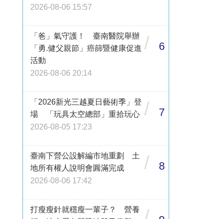
2026-08-06 15:57
「爸」氣守護！ 臺南醫院舉辦
/
6
「勇.健父親節」癌篩暨健康促進
活動
2026-08-06 20:14
「2026新光三越夏日藝術季」登
/
7
場 「玩具太空總部」重拾玩心
2026-08-05 17:23
臺南下營公設解編市地重劃 土
/
8
地所有權人說明會圓滿完成
2026-08-06 17:42
打瘦瘦針就穩瘦一輩子？ 營養
/