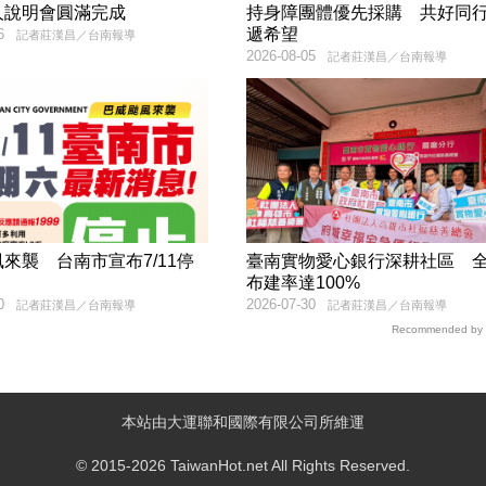
人說明會圓滿完成
持身障團體優先採購 共好同
遞希望
6
記者莊漢昌／台南報導
2026-08-05
記者莊漢昌／台南報導
來襲 台南市宣布7/11停
臺南實物愛心銀行深耕社區 
布建率達100%
0
2026-07-30
記者莊漢昌／台南報導
記者莊漢昌／台南報導
Recommended by
本站由大運聯和國際有限公司所維運
© 2015-2026 TaiwanHot.net All Rights Reserved.