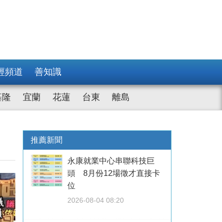
經頻道
善知識
基隆
宜蘭
花蓮
台東
離島
略
推薦新聞
永康就業中心串聯科技巨
頭 8月份12場徵才直接卡
位
2026-08-04 08:20