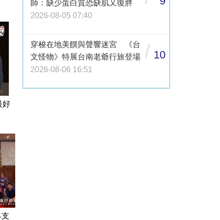
9
師：缺少蛋白質恐缺肌又復胖
2026-08-05 07:40
穿梭在地美饌與聲響迷宮 《台
/
10
文怪物》特展台南老爺行旅登場
2026-08-06 16:51
最好
界支