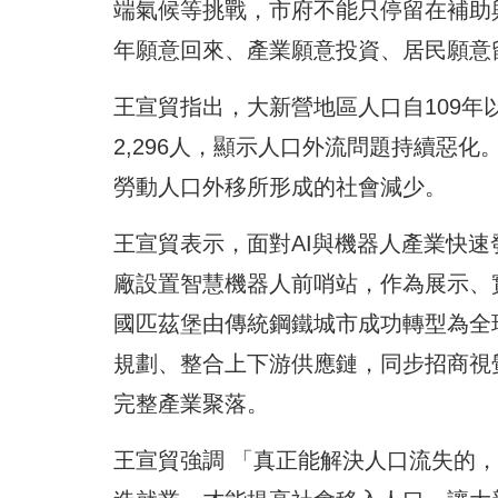
端氣候等挑戰，市府不能只停留在補助
年願意回來、產業願意投資、居民願意
王宣貿指出，大新營地區人口自109年以
2,296人，顯示人口外流問題持續惡
勞動人口外移所形成的社會減少。
王宣貿表示，面對AI與機器人產業快
廠設置智慧機器人前哨站，作為展示、
國匹茲堡由傳統鋼鐵城市成功轉型為全
規劃、整合上下游供應鏈，同步招商視
完整產業聚落。
王宣貿強調 「真正能解決人口流失的