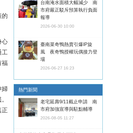
台南淹水面積大幅減少 南
市府嚴正駁斥預算執行負面
策的
報導
2026-06-30 10:00
身心
臺南菜奇鴨熱賣引爆IP旋
通工
風 夜奇鴨授權玩偶接力登
場
有福
2026-06-27 16:23
孕婦
熱門新聞
檻。
老宅延壽9/11截止申請 南
市府加強宣導與駐點輔導
真正
2026-08-05 11:27