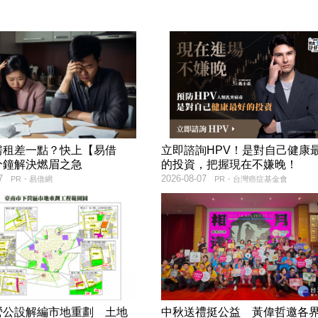
房租差一點？快上【易借
立即諮詢HPV！是對自己健康
分鐘解決燃眉之急
的投資，把握現在不嫌晚！
7
2026-08-07
PR・易借網
PR・台灣癌症基金會
營公設解編市地重劃 土地
中秋送禮挺公益 黃偉哲邀各