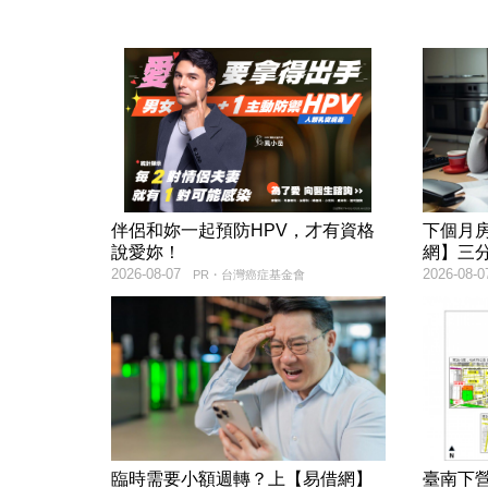
伴侶和妳一起預防HPV，才有資格
下個月
說愛妳！
網】三
2026-08-07
2026-08-0
PR・台灣癌症基金會
臨時需要小額週轉？上【易借網】
臺南下