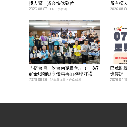
找人幫！資金快速到位
所有權
2026-08-07
2026-08-0
PR・易借網
「挺台灣、吃台南虱目魚」！ 8/7
巴威颱風
起全聯滿額享優惠再抽棒球好禮
班停課
2026-08-06
2026-07-1
記者莊漢昌／台南報導