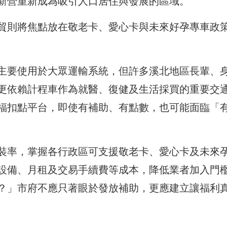
新營重新成為吸引人口居住與發展的區域。
貿則將焦點放在敬老卡、愛心卡與未來好孕專車政
主要使用於大眾運輸系統，但許多溪北地區長輩、
更依賴計程車作為就醫、復健及生活採買的重要交
福扣點平台，即使有補助、有點數，也可能面臨「
裝率，掌握各行政區可支援敬老卡、愛心卡及未來
設備、月租及交易手續費等成本，降低業者加入門
？」市府不應只著眼於發放補助，更應建立讓福利