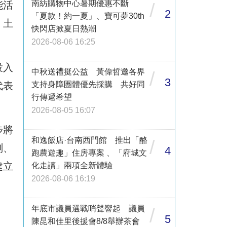
南紡購物中心暑期優惠不斷
能活
/
2
「夏款！約一夏」、寶可夢30th
、土
快閃店掀夏日熱潮
2026-08-06 16:25
投入
中秋送禮挺公益 黃偉哲邀各界
/
3
代表
支持身障團體優先採購 共好同
行傳遞希望
2026-08-05 16:07
步將
和逸飯店·台南西門館 推出「酪
/
測、
4
跑農遊趣」住房專案 、「府城文
建立
化走讀」兩項全新體驗
2026-08-06 16:19
年底市議員選戰哨聲響起 議員
/
5
陳昆和佳里後援會8/8舉辦茶會