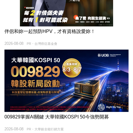
伴侶和妳一起預防HPV，才有資格說愛妳！
2026-08-08
PR・台灣癌症基金會
009829掌握AI關鍵 大華韓國KOSPI 50今強勢開募
2026-08-08
PR・大華銀全能行銷方案