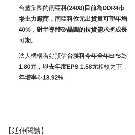
台塑集團的
南亞科
(2408)
目前為
DDR4
市
場主力廠商，南亞科位元出貨量可望年增
40%
，對半導體矽晶圓的拉貨需求將成長
可期
。
法人機構看好預估
台勝科
今年全年
EPS
為
1.80
元
，與
去年度
EPS 1.58
元
相較之下，
年增率
為
13.92%
。
【延伸閱讀】