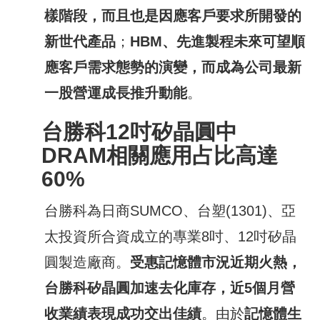
樣階段，而且也是因應客戶要求所開發的
新世代產品
；
HBM
、先進製程未來可望順
應客戶需求態勢的演變，而成為公司最新
一股營運成長推升動能
。
台勝科
12
吋矽晶圓中
DRAM
相關應用占比高達
60%
台勝科為日商SUMCO、台塑(1301)、亞
太投資所合資成立的專業8吋、12吋矽晶
圓製造廠商。
受惠記憶體市況近期火熱，
台勝科矽晶圓加速去化庫存，近
5
個月營
收業績表現成功交出佳績
。由於
記憶體生