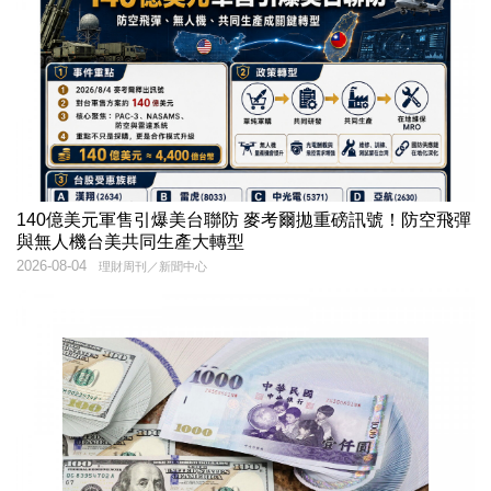
140億美元軍售引爆美台聯防 麥考爾拋重磅訊號！防空飛彈
與無人機台美共同生產大轉型
2026-08-04
理財周刊／新聞中心