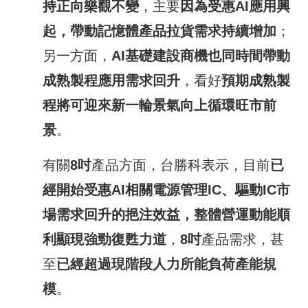
持正向樂觀不變
，主要
因為受惠
AI
應用興
起，帶動記憶體產品拉貨需求持續增加
；
另一方面，
AI
基礎建設商機也同時間帶動
成熟製程應用需求回升
，看好
預期成熟製
程將可迎來新一輪景氣向上循環旺市前
景
。
有關
8
吋
產品方面，台勝科表示，目前
已
經開始受惠
AI
相關電源管理
IC
、驅動
IC
市
場需求回升的挹注效益，整體營運動能順
利顯現強勁復甦力道
，
8
吋
產品需求，甚
至
已經超過現階段人力所能負荷產能規
模
。