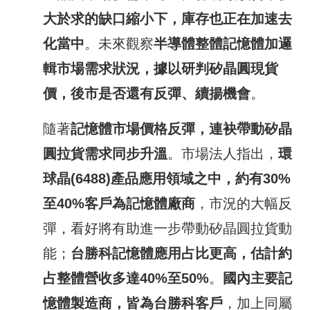
大於求的缺口縮小下，庫存也正在加速去
化當中
。未來觀察
半導體整體記憶體加邏
輯市場需求狀況，據以研判矽晶圓現貨
價，後市是否還有反彈
、
續揚機會
。
隨著
記憶體市場價格反彈，連袂帶動矽晶
圓拉貨需求同步升溫
。市場法人指出，
環
球晶
(6488)
產品應用領域之中，約有
30%
至
40%
客戶為記憶體廠商
，市況的大幅反
彈，看好將有助進一步帶動矽晶圓拉貨動
能；
台勝科記憶體應用占比更高，估計約
占整體營收多達
40%
至
50%
。
國內主要記
憶體製造商，皆為台勝科客戶
，加上同屬