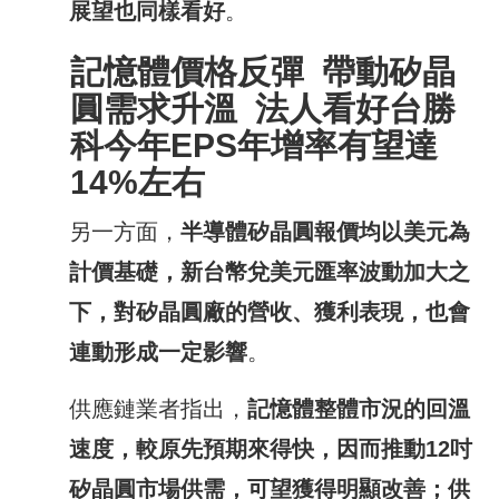
展望也同樣看好
。
記憶體價格反彈
帶動矽晶
圓需求升溫
法人看好台勝
科今年
EPS
年增率有望達
14%
左右
另一方面，
半導體矽晶圓報價均以美元為
計價基礎，新台幣兌美元匯率波動加大之
下，對矽晶圓廠的營收、獲利表現，也會
連動形成一定影響
。
供應鏈業者指出，
記憶體整體市況的回溫
速度，較原先預期來得快，因而推動
12
吋
矽晶圓市場供需，可望獲得明顯改善；供