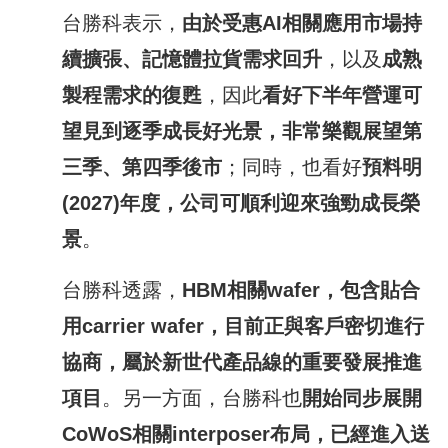
台勝科表示，
由於受惠
AI
相關應用市場持
續擴張、記憶體拉貨需求回升
，以及
成熟
製程需求的復甦
，因此
看好下半年營運可
望見到逐季成長好光景，非常樂觀展望第
三季、第四季後市
；同時，也看好
預料明
(2027)
年度，公司可順利迎來強勁成長榮
景
。
台勝科透露，
HBM
相關
wafer
，包含貼合
用
carrier wafer
，目前正與客戶密切進行
協商，屬於新世代產品線的重要發展推進
項目
。另一方面，台勝科也
開始同步展開
CoWoS
相關
interposer
布局，已經進入送