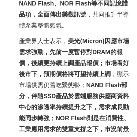
NAND Flash
、
NOR Flash
等不同記憶體
品項，全面傳出樂觀訊號
，共同推升半導
體產業整體氣氛。
產業界人士表示，
美光
(Micron)
因應市場
需求強勁，先前一度暫停對
DRAM
的報
價
，
後續更持續上調產品報價
；
市場看好
後市下
，
預期價格將可望持續上調
，顯示
市場供需仍舊吃緊態勢；
NAND Flash
部
分，伴隨
SSD
產品於雲端服務供應商資料
中心的滲透率持續提升之下，需求成長動
能同步轉強
；
NOR Flash
則是在消費性、
工業應用需求的雙重支撐之下，市況前景