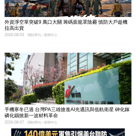
外資淨空單突破9 萬口大關 籌碼面籠罩陰霾 慎防大戶趁機
拉高出貨
2026-08-03
理財周刊／新聞中心
手機寒冬已過 台灣PA三雄搶進AI光通訊與低軌衛星 砷化鎵
磷化銦掀新一波材料革命
2026-08-07
理財周刊／新聞中心