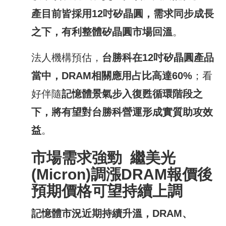
產目前皆採用
12
吋矽晶圓，需求同步成長
之下，有利整體矽晶圓市場回溫
。
法人機構預估，
台勝科在
12
吋矽晶圓產品
當中，
DRAM
相關應用占比高達
60%
；看
好伴隨
記憶體景氣步入復甦循環階段之
下，將有望對台勝科營運形成實質助攻效
益
。
市場需求強勁
繼
美光
(Micron)
調漲
DRAM
報價
後
預期價格可望
持續上
調
記憶體市況近期持續升溫，
DRAM
、