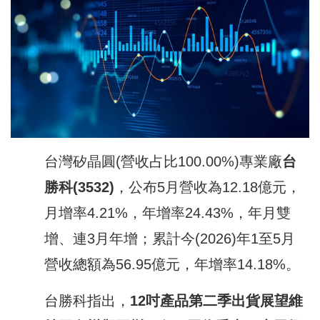
台灣矽晶圓(營收占比100.00%)專業廠
台
勝科
(3532)
，公布5月營收為12.18億元，
月增率4.21%，年增率24.43%，年月雙
增、連3月年增；累計今(2026)年1至5月
營收總額為56.95億元，年增率14.18%。
台勝科指出，
12
吋產品第二季出貨展望維