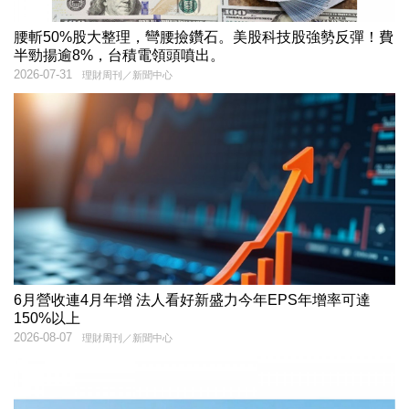
腰斬50%股大整理，彎腰撿鑽石。美股科技股強勢反彈！費
半勁揚逾8%，台積電領頭噴出。
2026-07-31
理財周刊／新聞中心
6月營收連4月年增 法人看好新盛力今年EPS年增率可達
150%以上
2026-08-07
理財周刊／新聞中心