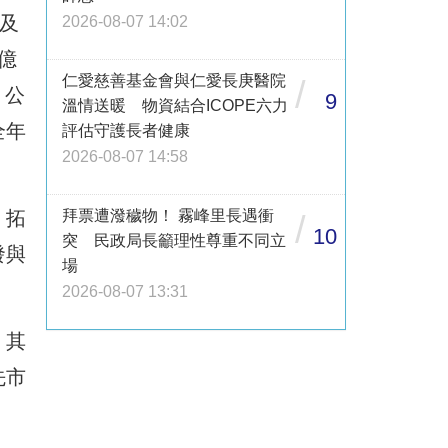
及
2026-08-07 14:02
億
仁愛慈善基金會與仁愛長庚醫院
/
，公
9
溫情送暖 物資結合ICOPE六力
全年
評估守護長者健康
2026-08-07 14:58
拜票遭潑穢物！ 霧峰里長遇衝
，拓
/
10
突 民政局長籲理性尊重不同立
發與
場
2026-08-07 13:31
。其
先市