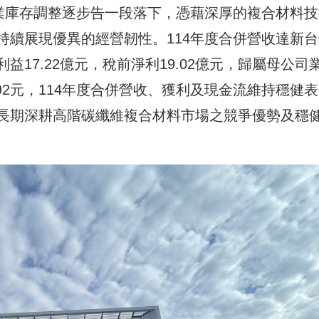
產業庫存調整逐步告一段落下，憑藉深厚的複合材料技
持續展現優異的經營韌性。114年度合併營收達新台
業利益17.22億元，稅前淨利19.02億元，歸屬母公司
.92元，114年度合併營收、獲利及現金流維持穩健表
長期深耕高階碳纖維複合材料市場之競爭優勢及穩