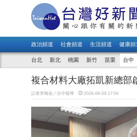
政治頻道
社會頻道
生活頻道
健康頻
台北
新北
桃園
新竹
苗栗
台中
複合材料大廠拓凱新總部
記者李梅金／台中報導
2026-06-09 17:04