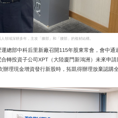
器人領域深耕多年，主攻「膝部」和「腰部」的複材結構。
運總部中科后里新廠召開115年股東常會，會中通
配合轉投資子公司XPT（大陸廈門新鴻洲）未來申請
分次辦理現金增資發行新股時，拓凱得辦理放棄認購