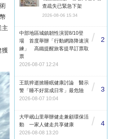
術
查疏失已緊急下架
2026-08-06 15:34
幣
業主
中部地區城鎮韌性演習8/10登
/
2
場 首度舉辦「行動網路降速演
練」 高鐵提醒旅客提早訂票取
健獲
票
2026-08-07 12:24
王凱猝逝掀睡眠健康討論 醫示
/
3
警「睡不好當成日常」最危險
2026-08-07 10:04
大甲岷山里舉辦健走兼顧環保活
/
4
動 一家人健走共享健康
2026-08-08 13:20