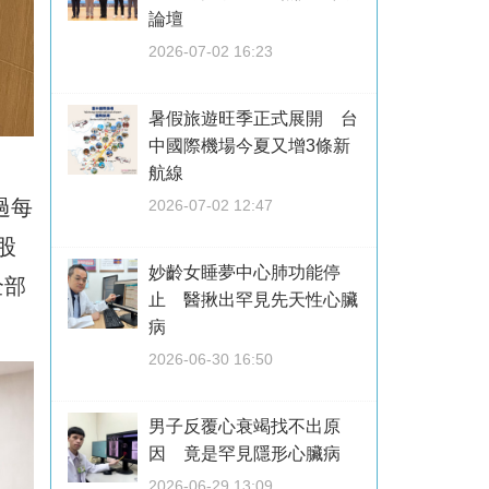
論壇
2026-07-02 16:23
暑假旅遊旺季正式展開 台
中國際機場今夏又增3條新
航線
過每
2026-07-02 12:47
股
妙齡女睡夢中心肺功能停
全部
止 醫揪出罕見先天性心臟
病
2026-06-30 16:50
男子反覆心衰竭找不出原
因 竟是罕見隱形心臟病
2026-06-29 13:09