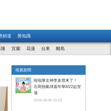
經頻道
善知識
基隆
宜蘭
花蓮
台東
離島
推薦新聞
啦啦隊女神李多慧來了！
石岡熱氣球嘉年華8/22起登
場
2026-08-06 15:02