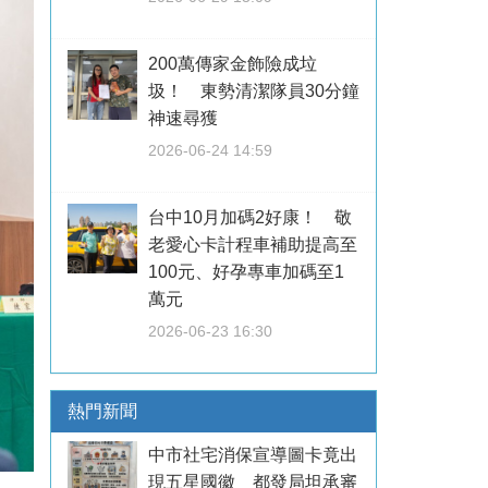
200萬傳家金飾險成垃
圾！ 東勢清潔隊員30分鐘
神速尋獲
2026-06-24 14:59
台中10月加碼2好康！ 敬
老愛心卡計程車補助提高至
100元、好孕專車加碼至1
萬元
2026-06-23 16:30
熱門新聞
中市社宅消保宣導圖卡竟出
現五星國徽 都發局坦承審