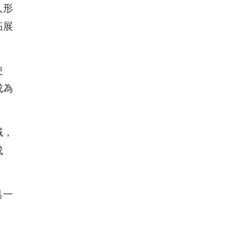
人形
拓展
使
成為
域，
成
具一