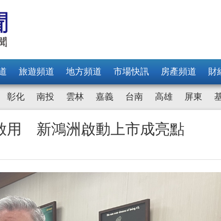
道
旅遊頻道
地方頻道
市場快訊
房產頻道
財
彰化
南投
雲林
嘉義
台南
高雄
屏東
啟用 新鴻洲啟動上市成亮點