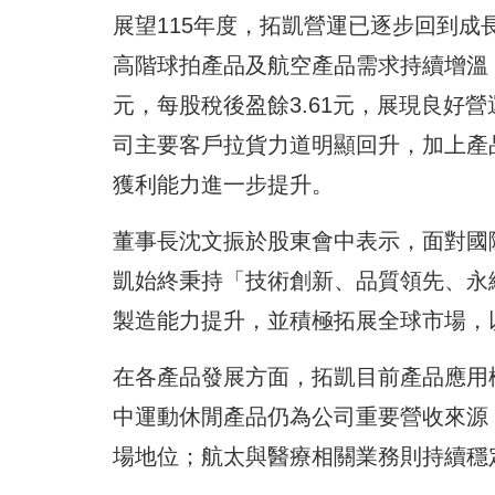
展望115年度，拓凱營運已逐步回到
高階球拍產品及航空產品需求持續增溫，1
元，每股稅後盈餘3.61元，展現良好
司主要客戶拉貨力道明顯回升，加上產
獲利能力進一步提升。
董事長沈文振於股東會中表示，面對國
凱始終秉持「技術創新、品質領先、永
製造能力提升，並積極拓展全球市場，
在各產品發展方面，拓凱目前產品應用
中運動休閒產品仍為公司重要營收來源
場地位；航太與醫療相關業務則持續穩