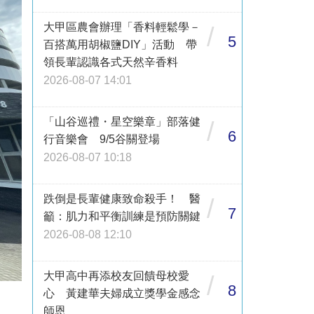
大甲區農會辦理「香料輕鬆學－
/
5
百搭萬用胡椒鹽DIY」活動 帶
領長輩認識各式天然辛香料
2026-08-07 14:01
「山谷巡禮・星空樂章」部落健
/
6
行音樂會 9/5谷關登場
2026-08-07 10:18
跌倒是長輩健康致命殺手！ 醫
/
7
籲：肌力和平衡訓練是預防關鍵
2026-08-08 12:10
大甲高中再添校友回饋母校愛
/
8
心 黃建華夫婦成立獎學金感念
師恩