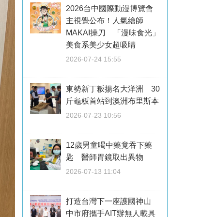
2026台中國際動漫博覽會
主視覺公布！人氣繪師
MAKAI操刀 「漫味食光」
美食系美少女超吸睛
2026-07-24 15:55
東勢新丁粄揚名大洋洲 30
斤龜粄首站到澳洲布里斯本
2026-07-23 10:56
12歲男童喝中藥竟吞下藥
匙 醫師胃鏡取出異物
2026-07-13 11:04
打造台灣下一座護國神山
中市府攜手AIT辦無人載具