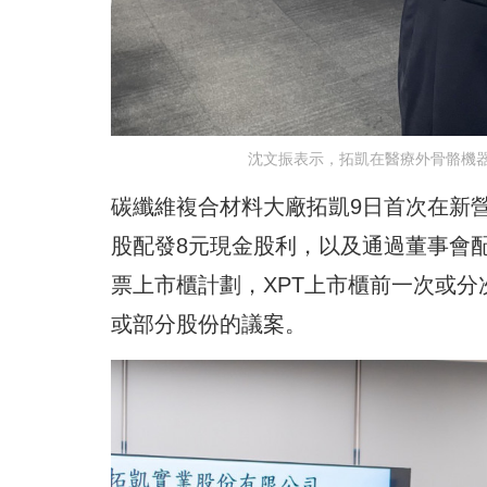
沈文振表示，拓凱在醫療外骨骼機
碳纖維複合材料大廠拓凱9日首次在新營
股配發8元現金股利，以及通過董事會
票上市櫃計劃，XPT上市櫃前一次或
或部分股份的議案。