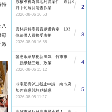
原核准視為農地列管案件 嘉縣8
/
時特
2
月中旬展開清查作業
2026-08-06 16:53
及八
雲林調解委員貢獻獲肯定 103
/
3
府每
位績優人員接受表揚
2026-08-06 16:58
柔嫩
響應永續祭祀新風氣 竹市推
/
4
「新紙錢三燒」政策
2026-08-06 15:12
老宅延壽9/11截止申請 南市府
/
5
加強宣導與駐點輔導
2026-08-05 11:27
高雄市民赴日享專屬小禮！ 高