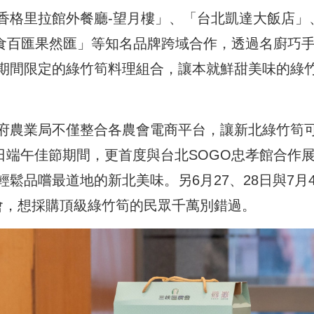
香格里拉館外餐廳-望月樓」、「台北凱達大飯店」
-蔬食百匯果然匯」等知名品牌跨域合作，透過名廚巧
期間限定的綠竹筍料理組合，讓本就鮮甜美味的綠
府
農業局
不僅整合各農會電商平台，讓新北綠竹筍
1日端午佳節期間，更首度與台北SOGO忠孝館合作
鬆品嚐最道地的新北美味。另6月27、28日與7月
會，想採購頂級綠竹筍的民眾千萬別錯過。