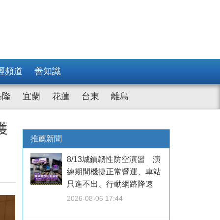
經頻道
善知識
基隆
宜蘭
花蓮
台東
離島
獲
推薦新聞
8/13城鎮韌性防空演習 演
練期間機捷正常營運、車站
只進不出、行動網路降速
2026-08-06 17:44