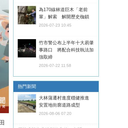
為170線林道巨木「老前
輩」解索 解開歷史枷鎖
2026-07-23 10:45
竹市警公布上半年十大易肇
事路口 將配合科技執法加
強取締
2026-07-22 11:58
熱門新聞
大林蒲遷村進度穩健推進
安置地街廓道路成型
2026-08-06 07:20
田