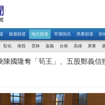
道
旅遊頻道
地方頻道
市場快訊
房產頻道
財
彰化
南投
雲林
嘉義
台南
高雄
屏東
峽陳國隆奪「筍王」、五股鄭義信