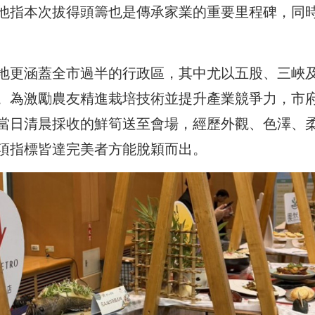
他指本次拔得頭籌也是傳承家業的重要里程碑，同
地更涵蓋全市過半的行政區，其中尤以五股、三峽
。為激勵農友精進栽培技術並提升產業競爭力，市
當日清晨採收的鮮筍送至會場，經歷外觀、色澤、
項指標皆達完美者方能脫穎而出。