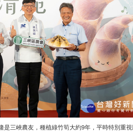
隆是三峽農友，種植綠竹筍大約9年，平時特別重視