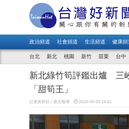
政治頻道
社會頻道
生活頻道
健康頻
台北
新北
桃園
新竹
苗栗
台中
新北綠竹筍評鑑出爐 三
「甜筍王」
記者黃村杉／新北報導
2026-06-09 14:41