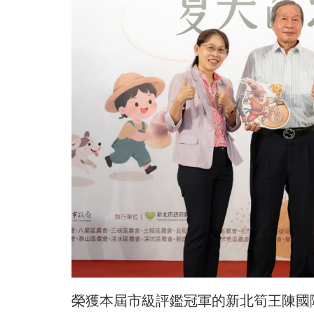
榮獲本屆市級評鑑冠軍的新北筍王陳國