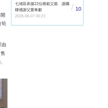
七堵區表揚22位模範父親 謝國
/
、
10
樑感謝父愛奉獻
手開
2026-08-07 00:23
竹筍
可由
展售
4、