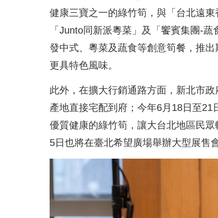
健康三寶之一的綠竹筍，與「台北遠東
「Junto同新派粵菜」及「饗賓集團
發中式、粵菜及蔬食等創意筍餐，推出
更具特色風味。
此外，在擴大行銷通路方面，新北市政
產地直接宅配到府；今年6月18日至2
優質健康的綠竹筍，讓大台北地區民眾輕
5日也將在臺北希望廣場舉辦大型展售