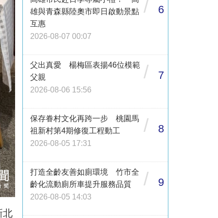
/
6
雄與青森縣陸奧市即日啟動景點
互惠
2026-08-07 00:07
父出真愛 楊梅區表揚46位模範
/
7
父親
2026-08-06 15:56
保存眷村文化再跨一步 桃園馬
/
8
祖新村第4期修復工程動工
2026-08-05 17:31
打造全齡友善如廁環境 竹市全
/
9
齡化流動廁所車提升服務品質
2026-08-05 14:03
新北