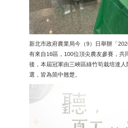
新北市政府農業局今（9）日舉辦「20
有來自16區，100位頂尖農友參賽，
後，本屆冠軍由三峽區綠竹筍栽培達人
選，皆為箇中翹楚。