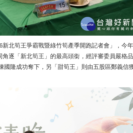
26新北筍王爭霸戰暨綠竹筍產季開跑記者會」，今
共同角逐「新北筍王」的最高頭銜，經評審委員嚴格
陳國隆成功奪下，另「甜筍王」則由
五股區鄭義信