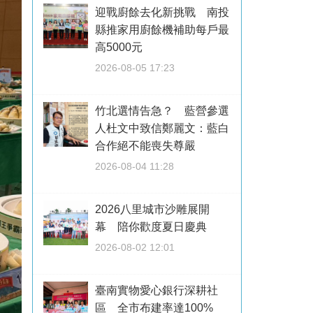
迎戰廚餘去化新挑戰 南投
縣推家用廚餘機補助每戶最
高5000元
2026-08-05 17:23
竹北選情告急？ 藍營參選
人杜文中致信鄭麗文：藍白
合作絕不能喪失尊嚴
2026-08-04 11:28
2026八里城市沙雕展開
幕 陪你歡度夏日慶典
2026-08-02 12:01
臺南實物愛心銀行深耕社
區 全市布建率達100%