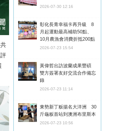
2026-07-30 12:16
彰化長青幸福卡再升級 8
月起運動最高補助50點、
10月農漁會消費折抵200點
年共
2026-07-23 15:54
品評
獲
黃偉哲出訪波蘭成果豐碩
雙方簽署友好交流合作備忘
錄
2026-07-23 11:14
東勢新丁粄揚名大洋洲 30
斤龜粄首站到澳洲布里斯本
2026-07-23 10:56