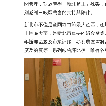
間管理，對於奪得「新北筍王」殊榮，
別感謝三峽區農會的支持與陪伴。
新北市不僅是全國綠竹筍最大產區，產
里區為大宗，是新北市重要的綠金產業
年辦理區級及市級評鑑。參賽農友需將
度及糖度等一系列嚴格評比後，唯有各