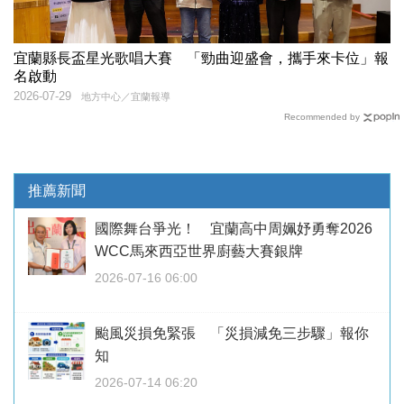
宜蘭縣長盃星光歌唱大賽 「勁曲迎盛會，攜手來卡位」報
名啟動
2026-07-29
地方中心／宜蘭報導
Recommended by
推薦新聞
國際舞台爭光！ 宜蘭高中周姵妤勇奪2026
WCC馬來西亞世界廚藝大賽銀牌
2026-07-16 06:00
颱風災損免緊張 「災損減免三步驟」報你
知
2026-07-14 06:20