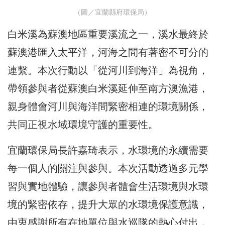
（圖／宜蘭縣府環保局）
白米溪為蘇澳地區重要溪流之一，溪水最終於
蘇澳港匯入太平洋，河海之間有著密不可分的
連繫。本次行動以「從河川到海洋」為視角，
帶領參與者從蘇澳白米溪延伸至南方澳漁港，
親身體會河川與海洋間緊密相連的環境關係，
共同正視水域環境守護的重要性。
宜蘭環保局長許嘉琦表示，水環境的永續需要
每一個人的關注與參與。本次活動透過多元學
習與實地體驗，讓參與者體會生活環境與水環
境的緊密依存，提升大眾的水環境保護意識，
由衷感謝所有在地單位與水巡隊的熱心付出，