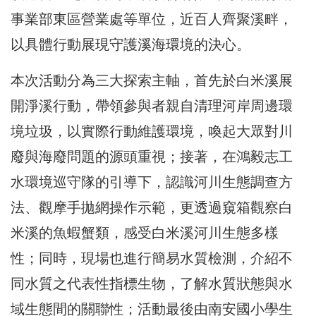
事業部東區營業處等單位，近百人齊聚溪畔，
以具體行動展現守護溪海環境的決心。
本次活動分為三大探索主軸，首先於白米溪展
開淨溪行動，帶領參與者親自清理河岸周邊環
境垃圾，以實際行動維護環境，喚起大眾對川
廢與海廢問題的源頭重視；接著，在鴻毅志工
水環境巡守隊的引導下，認識河川生態調查方
法、觀摩手拋網操作示範，更透過窺箱觀察白
米溪的魚蝦蟹類，感受白米溪河川生態多樣
性；同時，現場也進行簡易水質檢測，介紹不
同水質之代表性指標生物，了解水質狀態與水
域生態間的關聯性；活動最後由南安國小學生