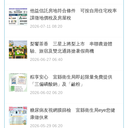
他益信託房地符合條件 可按自用住宅稅率
課徵地價稅及房屋稅
2026-07-11 08:20
梨饗茶香 三星上將梨上市 串聯農遊體
驗、旅宿及雙北通路搶暑假商機
2026-06-27 06:40
粽享安心 宜縣衛生局即起限量免費提供
「三偏磷酸鈉」及「鹼粉」
2026-06-02 06:20
糖尿病友視網膜篩檢 宜縣衛生局eye您健
康做伙來
2026-05-29 06:20