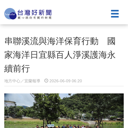
串聯溪流與海洋保育行動 國
家海洋日宜縣百人淨溪護海永
續前行
地方中心／宜蘭報導
2026-06-09 06:20