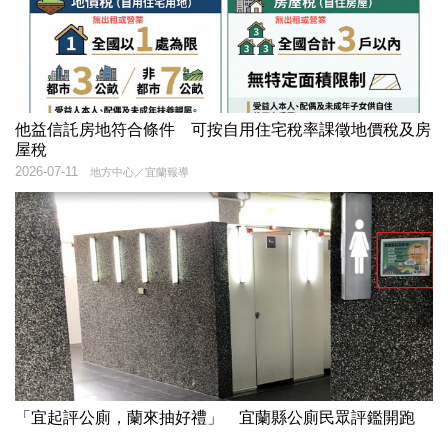
他益信託房地符合條件 可按自用住宅稅率課徵地價稅及房
屋稅
2026-07-11
地方中心／宜蘭報導
「宜起評公廁，蘭來抽好禮」 宜蘭縣公廁民眾評鑑開跑