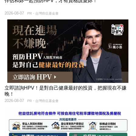
伴侶和妳一起預防HPV，才有資格說愛妳！
2026-08-07
PR・台灣癌症基金會
立即諮詢HPV！是對自己健康最好的投資，把握現在不嫌
晚！
2026-08-07
PR・台灣癌症基金會