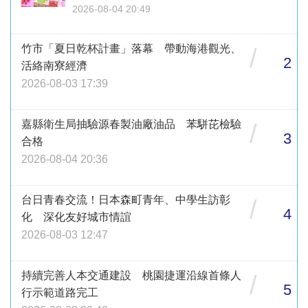
2026-08-04 20:49
竹市「夏日乾杯計畫」落幕 帶動海港觀光、
/
2
活絡南寮經濟
2026-08-03 17:39
嘉縣衛生局抽驗源春製油廠油品 苯駢芘檢驗
/
3
合格
2026-08-04 20:36
台日青春交流！日本森町青年、中學生訪彰
/
4
化 深化友好城市情誼
2026-08-03 12:47
持續完善人本交通建設 桃園捷運沿線首條人
/
5
行示範道路完工