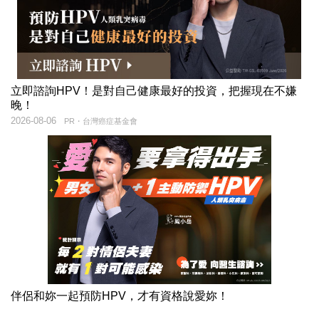
立即諮詢HPV！是對自己健康最好的投資，把握現在不嫌
晚！
2026-08-06
PR・台灣癌症基金會
伴侶和妳一起預防HPV，才有資格說愛妳！