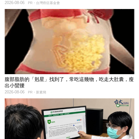
2026-08-06
PR・台灣癌症基金會
腹部脂肪的「剋星」找到了，常吃這幾物，吃走大肚囊，瘦
出小蠻腰
2026-08-06
PR・新素簡