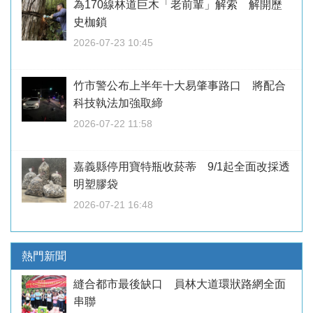
為170線林道巨木「老前輩」解索 解開歷
史枷鎖
2026-07-23 10:45
竹市警公布上半年十大易肇事路口 將配合
科技執法加強取締
2026-07-22 11:58
嘉義縣停用寶特瓶收菸蒂 9/1起全面改採透
明塑膠袋
2026-07-21 16:48
熱門新聞
縫合都市最後缺口 員林大道環狀路網全面
串聯