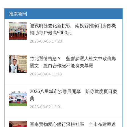
推薦新聞
迎戰廚餘去化新挑戰 南投縣推家用廚餘機
補助每戶最高5000元
2026-08-05 17:23
竹北選情告急？ 藍營參選人杜文中致信鄭
麗文：藍白合作絕不能喪失尊嚴
2026-08-04 11:28
2026八里城市沙雕展開幕 陪你歡度夏日慶
典
2026-08-02 12:01
臺南實物愛心銀行深耕社區 全市布建率達