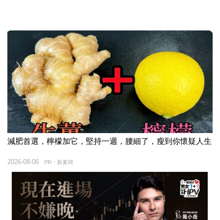
減肥首選，檸檬加它，堅持一週，腰細了，瘦到你懷疑人生
2026-08-06
PR・新素簡