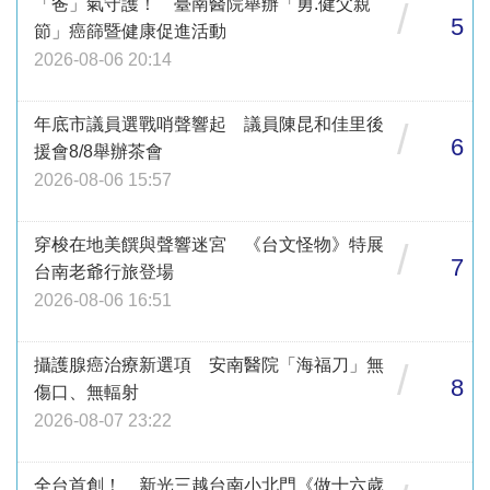
「爸」氣守護！ 臺南醫院舉辦「勇.健父親
/
5
節」癌篩暨健康促進活動
2026-08-06 20:14
年底市議員選戰哨聲響起 議員陳昆和佳里後
/
6
援會8/8舉辦茶會
2026-08-06 15:57
穿梭在地美饌與聲響迷宮 《台文怪物》特展
/
7
台南老爺行旅登場
2026-08-06 16:51
攝護腺癌治療新選項 安南醫院「海福刀」無
/
8
傷口、無輻射
2026-08-07 23:22
全台首創！ 新光三越台南小北門《做十六歲