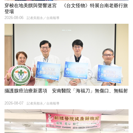
穿梭在地美饌與聲響迷宮 《台文怪物》特展台南老爺行旅
登場
2026-08-06
記者吳順永／台南報導
攝護腺癌治療新選項 安南醫院「海福刀」無傷口、無輻射
2026-08-07
記者吳順永／台南報導