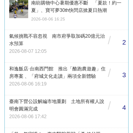
南紡購物中心暑期優惠不斷 「夏款！約一
夏」、寶可夢30th快閃店掀夏日熱潮
2026-08-06 16:25
氣候挑戰不容忽視 南市府爭取加碼20億元治
/
2
水預算
2026-08-07 12:05
和逸飯店·台南西門館 推出「酪跑農遊趣」住
/
3
房專案 、「府城文化走讀」兩項全新體驗
2026-08-06 16:19
臺南下營公設解編市地重劃 土地所有權人說
/
4
明會圓滿完成
2026-08-06 17:42