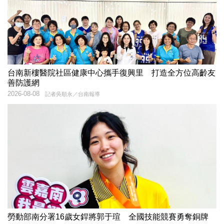
台南新樓醫院社區健康中心攜手復興里 打造全方位高齡友
善防護網
2026-08-08
記者吳順永／台南報導
勞動部南分署16歲女銲將郭于瑄 全國技能競賽勇奪銅牌