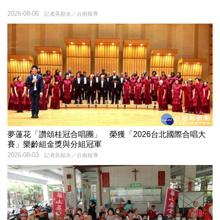
2026-08-06
記者吳順永／台南報導
夢蓮花「讚頌桂冠合唱團」 榮獲「2026台北國際合唱大
賽」樂齡組金獎與分組冠軍
2026-08-03
記者吳順永／台南報導