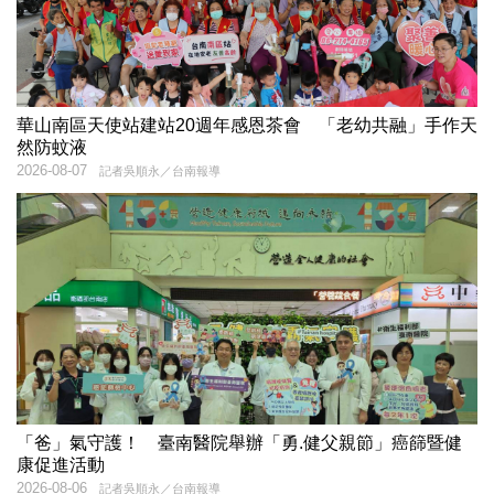
華山南區天使站建站20週年感恩茶會 「老幼共融」手作天
然防蚊液
2026-08-07
記者吳順永／台南報導
「爸」氣守護！ 臺南醫院舉辦「勇.健父親節」癌篩暨健
康促進活動
2026-08-06
記者吳順永／台南報導