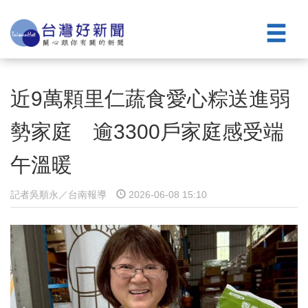
近9萬顆里仁蔬食愛心粽送進弱
勢家庭 逾3300戶家庭感受端
午溫暖
記者吳順永／台南報導
2026-06-08 15:10