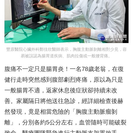
豐原醫院心臟外科鄭佳欣醫師表示，胸腹主動脈剝離相對少見，容
易被誤認為腸胃道疾病、肌肉拉傷或一般腰背痛。
腹痛不一定只是腸胃炎！一名78歲老翁，在復
健行走時突然感到腹部劇烈疼痛，原以為只是
一般腸胃不適，返家休息後症狀卻持續未改
善。家屬隔日將他送往急診，經詳細檢查後赫
然發現，竟是相當危險的「胸腹主動脈瘤剝
離」，分別各約5公分左右，血管隨時可能破裂
致命，醫療團隊緊急進行主動脈支架置放手