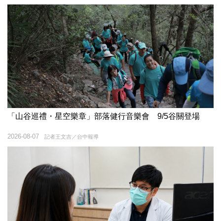
「山谷巡禮・星空樂章」部落健行音樂會 9/5谷關登場
2026-08-07
記者王文吉／台中報導