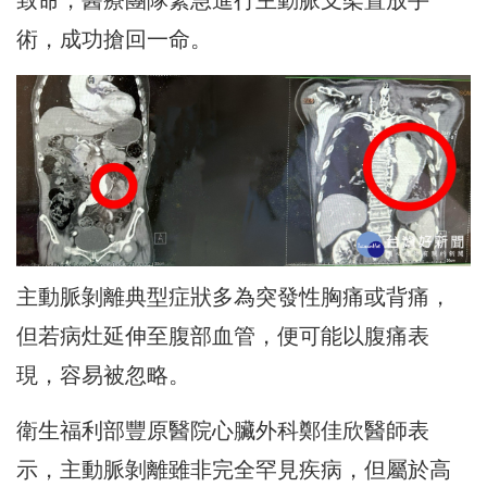
術，成功搶回一命。
主動脈剝離典型症狀多為突發性胸痛或背痛，
但若病灶延伸至腹部血管，便可能以腹痛表
現，容易被忽略。
衛生福利部豐原醫院心臟外科鄭佳欣醫師表
示，主動脈剝離雖非完全罕見疾病，但屬於高