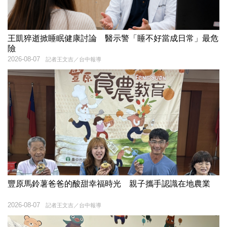
王凱猝逝掀睡眠健康討論 醫示警「睡不好當成日常」最危
險
2026-08-07
記者王文吉／台中報導
豐原馬鈴薯爸爸的酸甜幸福時光 親子攜手認識在地農業
2026-08-07
記者王文吉／台中報導