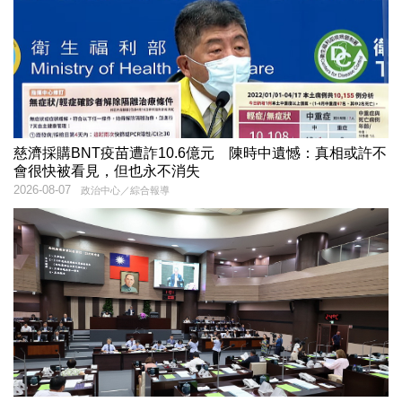
慈濟採購BNT疫苗遭詐10.6億元 陳時中遺憾：真相或許不
會很快被看見，但也永不消失
2026-08-07
政治中心／綜合報導