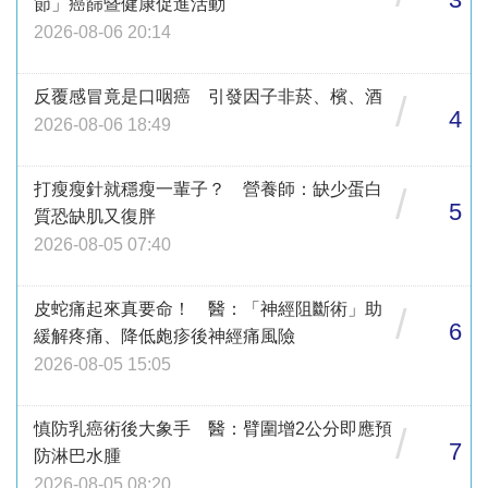
節」癌篩暨健康促進活動
2026-08-06 20:14
反覆感冒竟是口咽癌 引發因子非菸、檳、酒
/
4
2026-08-06 18:49
打瘦瘦針就穩瘦一輩子？ 營養師：缺少蛋白
/
5
質恐缺肌又復胖
2026-08-05 07:40
皮蛇痛起來真要命！ 醫：「神經阻斷術」助
/
6
緩解疼痛、降低皰疹後神經痛風險
2026-08-05 15:05
慎防乳癌術後大象手 醫：臂圍增2公分即應預
/
7
防淋巴水腫
2026-08-05 08:20