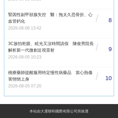
腎因性副甲狀腺失控 醫：拖太久恐骨折、心
/
8
血管鈣化
2026-08-06 13:42
3C族怕乾眼、眩光又沒時間請假 陳俊男院長
/
9
解析新一代微創近視雷射
2026-08-05 10:23
桃療藥師提醒服用特定慢性病藥品 當心熱傷
/
10
害悄悄上身
2026-08-05 07:20
本站由大運聯和國際有限公司所維運