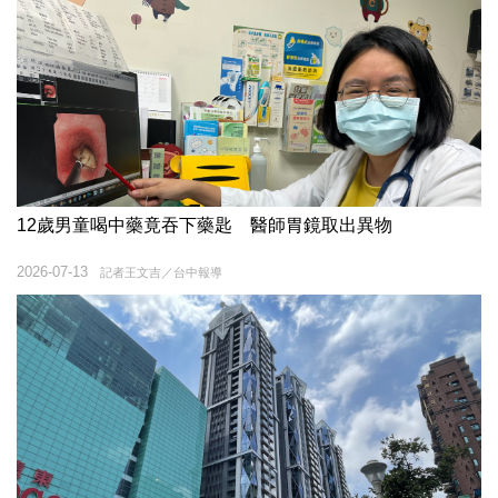
12歲男童喝中藥竟吞下藥匙 醫師胃鏡取出異物
2026-07-13
記者王文吉／台中報導