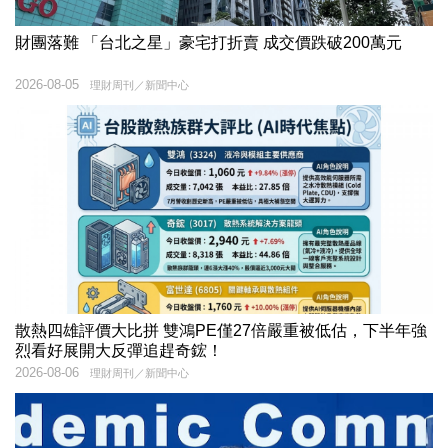
財團落難 「台北之星」豪宅打折賣 成交價跌破200萬元
2026-08-05
理財周刊／新聞中心
散熱四雄評價大比拼 雙鴻PE僅27倍嚴重被低估，下半年強
烈看好展開大反彈追趕奇鋐！
2026-08-06
理財周刊／新聞中心