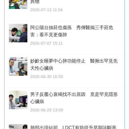
異物
2026-07-13 11:04
阿公陽台抽菸也傷孫 秀傳醫揭三手菸危
害：看不見更傷肺
2026-07-07 15:11
妙齡女睡夢中心肺功能停止 醫揪出罕見先
天性心臟病
2026-06-30 16:50
男子反覆心衰竭找不出原因 竟是罕見隱形
心臟病
2026-06-29 13:09
肺部出現結節 LDCT有助提升早期診斷率