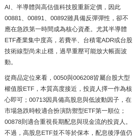
AI、半導體與高估值科技股重新定價，因此
00881、00891、00892雖具備反彈彈性，卻不
應在急跌第一時間成為核心資產。尤其半導體
ETF產業集中度高，若費半、台積電ADR或台股
技術線型尚未止穩，過早重壓可能放大帳面波
動。
從商品定位來看，0050與006208皆屬台股大型
權值股ETF，本質高度接近，投資人擇一作為核
心即可；00713因具備高股息與低波動因子，在
市場急跌時較適合扮演防禦型ETF第一順位；
00878則適合重視長期配息與現金流的投資人。
不過，高股息ETF並不等於保本，配息後淨值仍