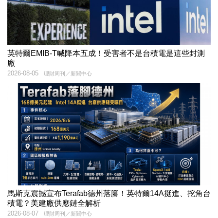
英特爾EMIB-T喊降本五成！受害者不是台積電是這些封測
廠
2026-08-05
理財周刊／新聞中心
馬斯克震撼宣布Terafab德州落腳！英特爾14A挺進、挖角台
積電？美建廠供應鏈全解析
2026-08-07
理財周刊／新聞中心