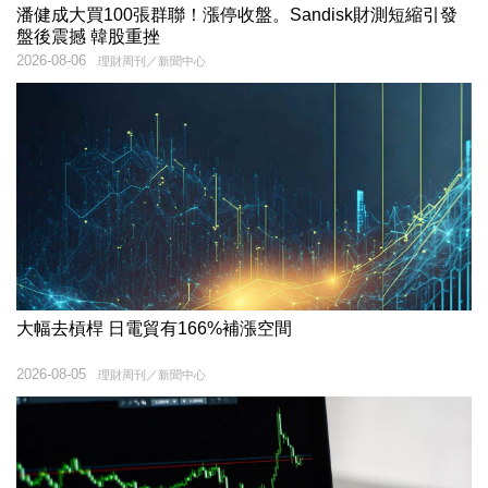
潘健成大買100張群聯！漲停收盤。Sandisk財測短縮引發
盤後震撼 韓股重挫
2026-08-06
理財周刊／新聞中心
大幅去槓桿 日電貿有166%補漲空間
2026-08-05
理財周刊／新聞中心