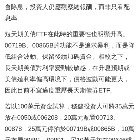
會除息，投資人仍應觀察總報酬，而非只看配
息率。
短天期美債ETF在此時的重要性也明顯升高。
00719B、00865B的功能不是追求暴利，而是降
低組合波動、保留後續加碼資金。相較之下，
長天期美債對利率變動較敏感，在升息預期或
美債殖利率偏高環境下，價格波動可能更大，
因此目前不宜過度重壓長天期債券ETF。
若以100萬元資金試算，穩健投資人可將35萬元
放在0050或006208，20萬元配置00713、
00878，25萬元停泊於00719B或00865B，10萬
元布局00881、00891，另10萬元放在00646或