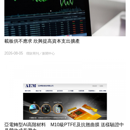
載板供不應求 欣興提高資本支出擴產
2026-08-05
理財周刊／新聞中心
亞電轉型AI高階材料 M10級PTFE及抗翹曲膜 送樣驗證中