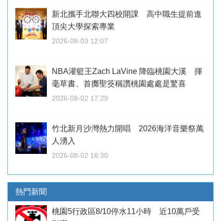
新北攜手北聯大四校開課 高中職生提前進
頂尖大學探索專業
2026-08-03 12:07
NBA灌籃王Zach LaVine 降臨桃園大溪 揮
毫草書、首擲聖筊稱讚桃園處處是驚喜
2026-08-02 17:29
竹北新月沙灣熱力開唱 2026海洋音樂祭萬
人湧入
2026-08-02 16:30
熱門新聞
桃園5行政區8/10停水11小時 近10萬戶受