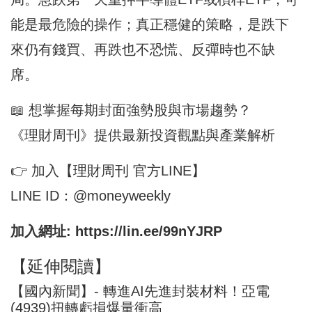
能是最危險的操作；真正穩健的策略，是跌下
來仍有錢買、再跌也不恐慌、反彈時也不缺
席。
📖 想掌握每期封面強勢股與市場趨勢？
《理財周刊》提供最新投資觀點與產業解析
👉 加入【理財周刊 官方LINE】
LINE ID：@moneyweekly
加入網址:
https://lin.ee/99nYJRP
【延伸閱讀】
【國內新聞】- 轉進AI先進封裝材料！亞電
(4939)扭轉虧損爆量衝高