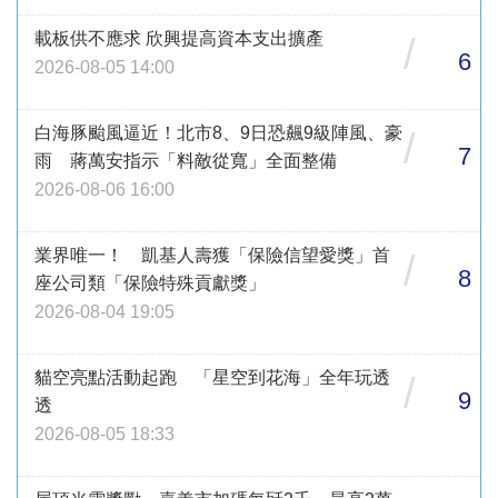
載板供不應求 欣興提高資本支出擴產
/
6
2026-08-05 14:00
白海豚颱風逼近！北市8、9日恐飆9級陣風、豪
/
7
雨 蔣萬安指示「料敵從寬」全面整備
2026-08-06 16:00
業界唯一！ 凱基人壽獲「保險信望愛獎」首
/
8
座公司類「保險特殊貢獻獎」
2026-08-04 19:05
貓空亮點活動起跑 「星空到花海」全年玩透
/
9
透
2026-08-05 18:33