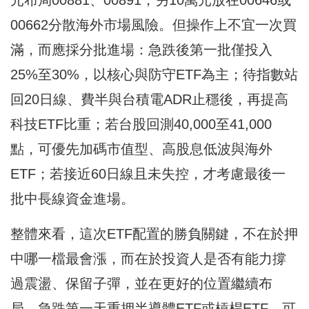
00662分散海外市場風險。但操作上不宜一次買
滿，而應採分批進場：急跌後第一批僅投入
25%至30%，以核心與防守ETF為主；待指數站
回20日線、費半與台積電ADR止穩後，再提高
科技ETF比重；若台股回測40,000至41,000
點，可優先加碼市值型、高股息低波與海外
ETF；若接近60日線且未失控，才考慮最後一
批中長線資金進場。
整體來看，這次ETF配置的勝負關鍵，不在於押
中哪一檔最會漲，而在於投資人是否有能力撐
過震盪、保留子彈，並在更好的位置繼續布
局。急跌第一天重押半導體ETF或槓桿ETF，可