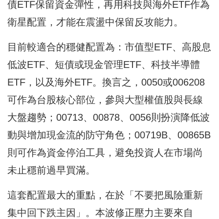
債ETF保留資金彈性，再用科技與海外ETF作為
衛星配置，才能在震盪中保留反攻能力。
目前較適合的穩健配置為：市值型ETF、高股息
低波ETF、短債或現金管理ETF、科技半導體
ETF，以及海外ETF。換言之，0050或006208
可作為台股核心部位，參與大型權值股與長線
大盤趨勢；00713、00878、0056則扮演降低波
動與增加現金流的防守角色；00719B、00865B
則可作為資金停泊工具，避免投資人在市場尚
未止穩前過早買滿。
這套配置最大的重點，在於「不要把風險重新
集中回下跌主因」。本波修正壓力主要來自