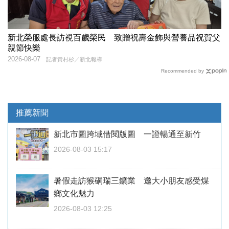
新北榮服處長訪視百歲榮民 致贈祝壽金飾與營養品祝賀父
親節快樂
2026-08-07
記者黃村杉／新北報導
Recommended by
推薦新聞
新北市圖跨域借閱版圖 一證暢通至新竹
2026-08-03 15:17
暑假走訪猴硐瑞三鑛業 邀大小朋友感受煤
鄉文化魅力
2026-08-03 12:25