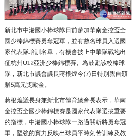
新北市中港國小棒球隊日前參加華南金控盃全
國少棒錦標賽勇奪冠軍，並有數名球員入選國
家代表隊培訓名單，有機會披上中華隊戰袍出
征杭州U12亞洲少棒錦標賽。為鼓勵該校棒球
隊，新北市議會議長蔣根煌今(7)日特別親自頒
贈5萬元獎勵金。
蔣根煌議長身兼新北市體育總會長表示，華南
金控盃全國少棒錦標賽是國家代表隊選拔重要
的指標，中港國小棒球隊一路過關斬將勇奪冠
軍，堅強的實力反映出球員平時刻苦訓練及教