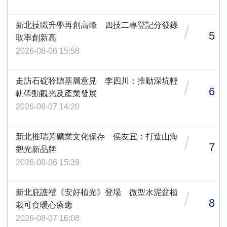
新北技職升學再創高峰 四技二專登記分發錄
/
5
取率創新高
2026-08-06 15:58
走訪石碇聆聽基層意見 李四川：推動深坑輕
/
6
軌帶動觀光及產業發展
2026-08-07 14:20
新北推瑞芳礦業文化保存 侯友宜：打造山海
/
7
觀光新品牌
2026-08-06 15:39
新北庇護禮《安好植光》登場 微型水泥盆植
/
8
栽可食暖心療癒
2026-08-07 16:08