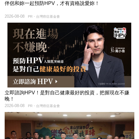
伴侶和妳一起預防HPV，才有資格說愛妳！
2026-08-08
PR・台灣癌症基金會
立即諮詢HPV！是對自己健康最好的投資，把握現在不嫌
晚！
2026-08-08
PR・台灣癌症基金會