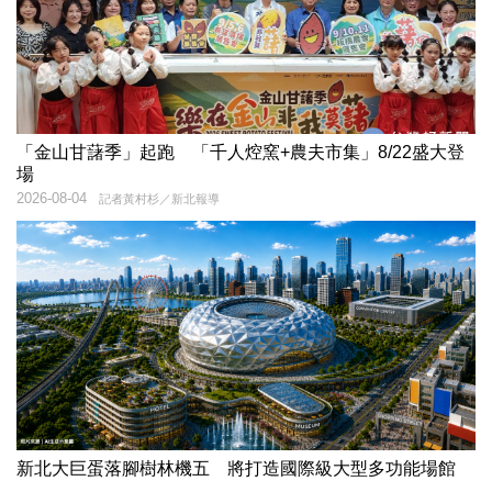
「金山甘藷季」起跑 「千人焢窯+農夫市集」8/22盛大登
場
2026-08-04
記者黃村杉／新北報導
新北大巨蛋落腳樹林機五 將打造國際級大型多功能場館