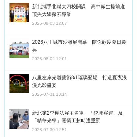
新北攜手北聯大四校開課 高中職生提前進
頂尖大學探索專業
2026-08-03 12:07
2026八里城市沙雕展開幕 陪你歡度夏日慶
典
2026-08-02 12:01
八里左岸光雕藝術8/1璀璨登場 打造夏夜浪
漫光影盛宴
2026-07-31 13:14
新北第2季違法雇主名單 「統聯客運」及
「精華光學」屢勞工超時遭重罰
2026-07-30 12:51