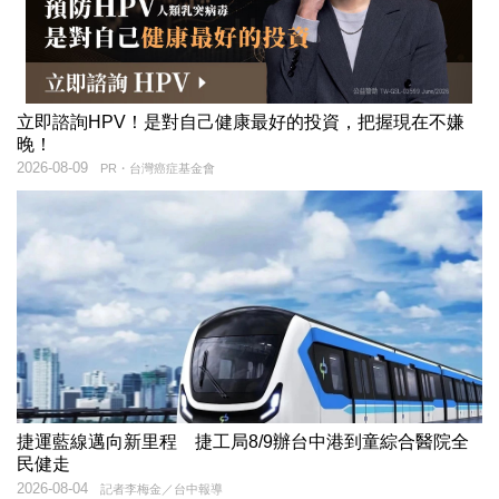
立即諮詢HPV！是對自己健康最好的投資，把握現在不嫌
晚！
2026-08-09
PR・台灣癌症基金會
捷運藍線邁向新里程 捷工局8/9辦台中港到童綜合醫院全
民健走
2026-08-04
記者李梅金／台中報導