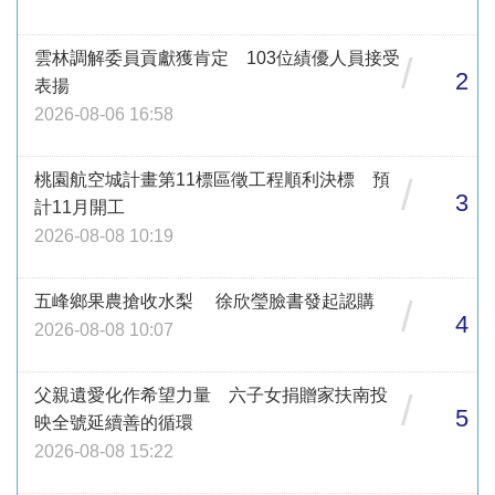
雲林調解委員貢獻獲肯定 103位績優人員接受
/
2
表揚
2026-08-06 16:58
桃園航空城計畫第11標區徵工程順利決標 預
/
3
計11月開工
2026-08-08 10:19
五峰鄉果農搶收水梨 徐欣瑩臉書發起認購
/
4
2026-08-08 10:07
父親遺愛化作希望力量 六子女捐贈家扶南投
/
5
映全號延續善的循環
2026-08-08 15:22