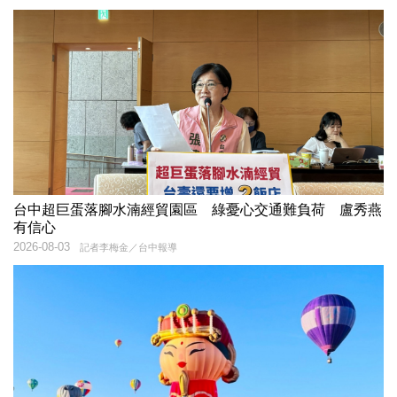
台中超巨蛋落腳水湳經貿園區 綠憂心交通難負荷 盧秀燕
有信心
2026-08-03
記者李梅金／台中報導