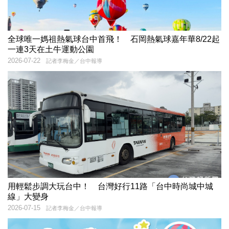
全球唯一媽祖熱氣球台中首飛！ 石岡熱氣球嘉年華8/22起
一連3天在土牛運動公園
2026-07-22
記者李梅金／台中報導
用輕鬆步調大玩台中！ 台灣好行11路「台中時尚城中城
線」大變身
2026-07-15
記者李梅金／台中報導