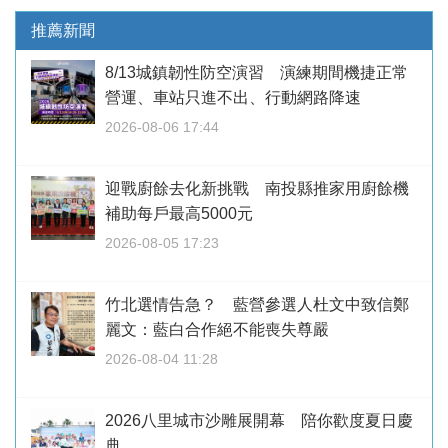
推薦新聞
8/13城鎮韌性防空演習 演練期間機捷正常
營運、車站只進不出、行動網路降速
2026-08-06 17:44
迎戰廚餘去化新挑戰 南投縣推家用廚餘機
補助每戶最高5000元
2026-08-05 17:23
竹北選情告急？ 藍營參選人杜文中致信鄭
麗文：藍白合作絕不能喪失尊嚴
2026-08-04 11:28
2026八里城市沙雕展開幕 陪你歡度夏日慶
典