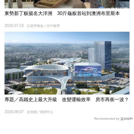
東勢新丁粄揚名大洋洲 30斤龜粄首站到澳洲布里斯本
2026-07-23
記者李梅金／台中報導
專題／高鐵史上最大升級 改變運輸效率 房市再衝一波？
2026-08-07
好房網／新聞中心
Recommended by