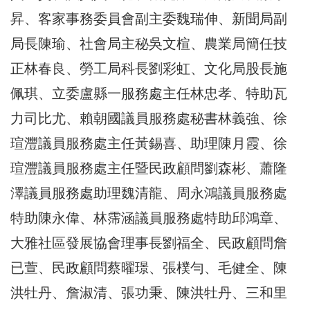
昇、客家事務委員會副主委魏瑞伸、新聞局副
局長陳瑜、社會局主秘吳文楦、農業局簡任技
正林春良、勞工局科長劉彩虹、文化局股長施
佩琪、立委盧縣一服務處主任林忠孝、特助瓦
力司比尤、賴朝國議員服務處秘書林義強、徐
瑄灃議員服務處主任黃錫喜、助理陳月霞、徐
瑄灃議員服務處主任暨民政顧問劉森彬、蕭隆
澤議員服務處助理魏清龍、周永鴻議員服務處
特助陳永偉、林霈涵議員服務處特助邱鴻章、
大雅社區發展協會理事長劉福全、民政顧問詹
已萱、民政顧問蔡曜璟、張樸勻、毛健全、陳
洪牡丹、詹淑清、張功秉、陳洪牡丹、三和里