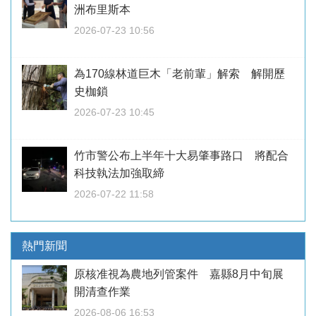
洲布里斯本
2026-07-23 10:56
為170線林道巨木「老前輩」解索 解開歷
史枷鎖
2026-07-23 10:45
竹市警公布上半年十大易肇事路口 將配合
科技執法加強取締
2026-07-22 11:58
熱門新聞
原核准視為農地列管案件 嘉縣8月中旬展
開清查作業
2026-08-06 16:53