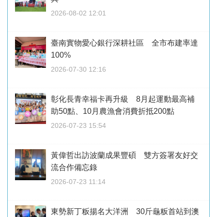
2026-08-02 12:01
臺南實物愛心銀行深耕社區 全市布建率達
100%
2026-07-30 12:16
彰化長青幸福卡再升級 8月起運動最高補
助50點、10月農漁會消費折抵200點
2026-07-23 15:54
黃偉哲出訪波蘭成果豐碩 雙方簽署友好交
流合作備忘錄
2026-07-23 11:14
東勢新丁粄揚名大洋洲 30斤龜粄首站到澳