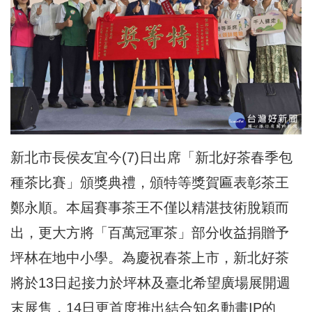
新北市長侯友宜今(7)日出席「新北好茶春季包
種茶比賽」頒獎典禮，頒特等獎賀匾表彰茶王
鄭永順。本屆賽事茶王不僅以精湛技術脫穎而
出，更大方將「百萬冠軍茶」部分收益捐贈予
坪林在地中小學。為慶祝春茶上市，新北好茶
將於13日起接力於坪林及臺北希望廣場展開週
末展售，14日更首度推出結合知名動畫IP的