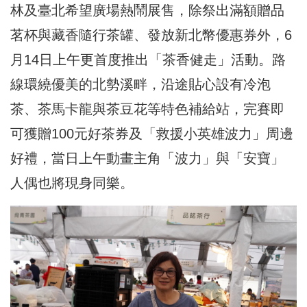
林及臺北希望廣場熱鬧展售，除祭出滿額贈品
茗杯與藏香隨行茶罐、發放新北幣優惠券外，6
月14日上午更首度推出「茶香健走」活動。路
線環繞優美的北勢溪畔，沿途貼心設有冷泡
茶、茶馬卡龍與茶豆花等特色補給站，完賽即
可獲贈100元好茶券及「救援小英雄波力」周邊
好禮，當日上午動畫主角「波力」與「安寶」
人偶也將現身同樂。