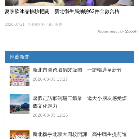
夏季飲冰品抽驗把關 新北衛生局抽驗62件全數合格
2026-07-21
記者黃村杉／新北報導
Recommended by
推薦新聞
新北市圖跨域借閱版圖 一證暢通至新竹
2026-08-03 15:17
暑假走訪猴硐瑞三鑛業 邀大小朋友感受煤
鄉文化魅力
2026-08-03 12:25
新北攜手北聯大四校開課 高中職生提前進