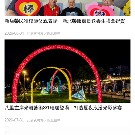
新店榮民獲模範父親表揚 新北榮服處長送養生禮盒祝賀
2026-08-04
記者黃村杉／新北報導
八里左岸光雕藝術8/1璀璨登場 打造夏夜浪漫光影盛宴
2026-07-31
記者黃村杉／新北報導