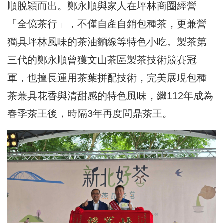
順脫穎而出。鄭永順與家人在坪林商圈經營
「全億茶行」，不僅自產自銷包種茶，更兼營
獨具坪林風味的茶油麵線等特色小吃。製茶第
三代的鄭永順曾獲文山茶區製茶技術競賽冠
軍，也擅長運用茶葉拼配技術，完美展現包種
茶兼具花香與清甜感的特色風味，繼112年成為
春季茶王後，時隔3年再度問鼎茶王。