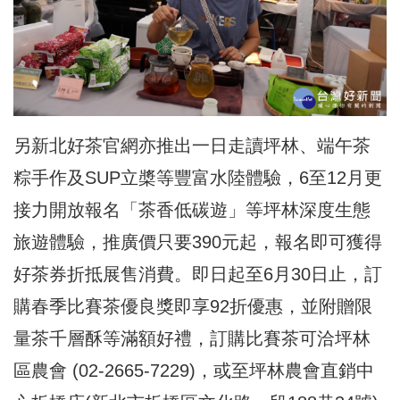
另新北好茶官網亦推出一日走讀坪林、端午茶
粽手作及SUP立槳等豐富水陸體驗，6至12月更
接力開放報名「茶香低碳遊」等坪林深度生態
旅遊體驗，推廣價只要390元起，報名即可獲得
好茶券折抵展售消費。即日起至6月30日止，訂
購春季比賽茶優良獎即享92折優惠，並附贈限
量茶千層酥等滿額好禮，訂購比賽茶可洽坪林
區農會 (02-2665-7229)，或至坪林農會直銷中