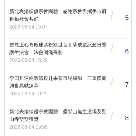
新北表揚績優宗教團體 感謝宗教界攜手市府
/
5
推動社會共好
2026-08-04 15:07
佛教正心會啟建恭祝觀世音菩薩成道紀念日暨
/
6
護生法會 法會圓滿殊勝
2026-08-04 15:29
李四川連兩週清晨赴果菜市場掃街 三重攤商
/
7
興奮高喊凍蒜
2026-08-04 10:25
新北表揚績優宗教團體 靈鷲山無生道場及聖
/
8
山寺雙雙獲獎
2026-08-04 18:55