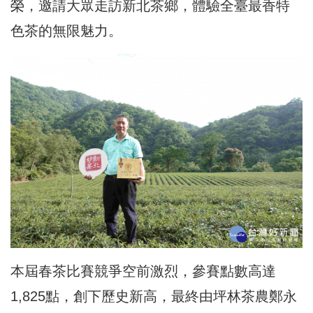
榮，邀請大眾走訪新北茶鄉，體驗全臺最香特
色茶的無限魅力。
本屆春茶比賽競爭空前激烈，參賽點數高達
1,825點，創下歷史新高，最終由坪林茶農鄭永