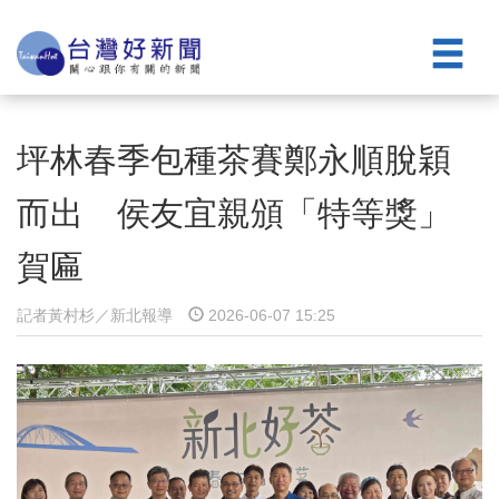
坪林春季包種茶賽鄭永順脫穎
而出 侯友宜親頒「特等獎」
賀匾
記者黃村杉／新北報導
2026-06-07 15:25