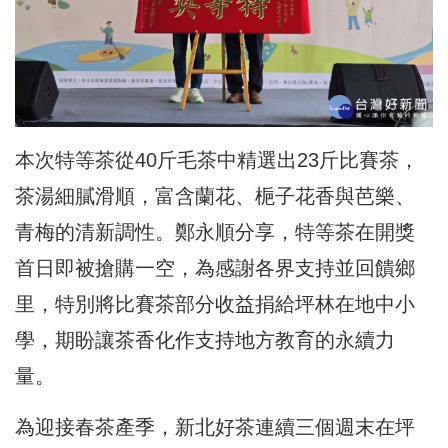
本次特等茶從40斤毛茶中精選出23斤比賽茶，
茶湯細膩滑順，富含蘭花、梔子花香與芭樂、
青梅的清新調性。鄭永順分享，特等茶在開獎
首日即被搶購一空，為感謝各界支持並回饋鄉
里，特別將比賽茶部分收益捐給坪林在地中小
學，期盼讓茶香化作支持地方教育的永續力
量。
為迎接春茶產季，新北好茶連續三個週末在坪