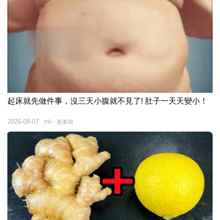
起床就先做件事，沒三天小腹就不見了! 肚子一天天變小！
2026-08-07
PR・新素簡