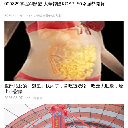
009829掌握AI關鍵 大華韓國KOSPI 50今強勢開募
2026-08-07
PR・大華銀全能行銷方案
腹部脂肪的「剋星」找到了，常吃這幾物，吃走大肚囊，瘦
出小蠻腰
2026-08-07
PR・新素簡