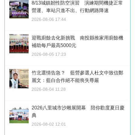
8/13城鎮韌性防空演習 演練期間機捷正常
營運、車站只進不出、行動網路降速
2026-08-06 17:44
迎戰廚餘去化新挑戰 南投縣推家用廚餘機
補助每戶最高5000元
2026-08-05 17:23
竹北選情告急？ 藍營參選人杜文中致信鄭
麗文：藍白合作絕不能喪失尊嚴
2026-08-04 11:28
2026八里城市沙雕展開幕 陪你歡度夏日慶
典
2026-08-02 12:01