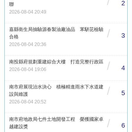
/
2
聯
2026-08-04 20:49
嘉縣衛生局抽驗源春製油廠油品 苯駢芘檢驗
/
3
合格
2026-08-04 20:36
南投縣府規劃重建綜合大樓 打造完整行政區
/
4
2026-08-04 19:06
南市府展現治水決心 積極精進雨水下水道建
/
5
設與維護
2026-08-04 20:52
南市府地政局七件土地開發工程 榮獲國家卓
/
6
越建設獎