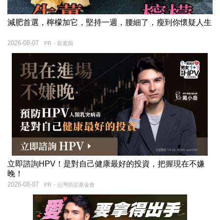
減肥首選，檸檬加它，堅持一週，腰細了，瘦到你懷疑人生
2026-08-07
PR・新素簡
立即諮詢HPV！是對自己健康最好的投資，把握現在不嫌
晚！
2026-08-07
PR・台灣癌症基金會