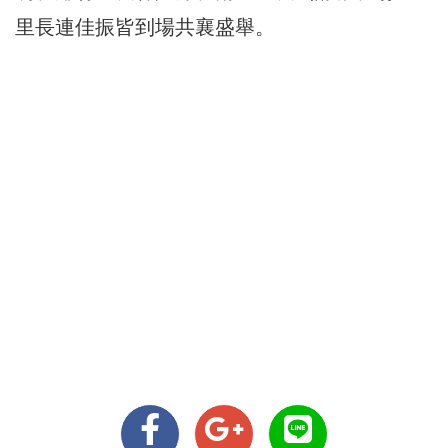
里長連佳振皆到場共襄盛舉。