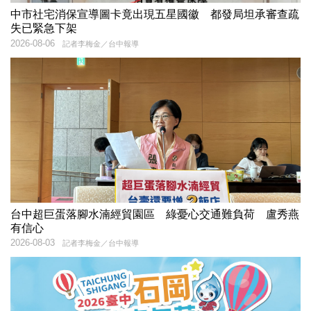
中市社宅消保宣導圖卡竟出現五星國徽 都發局坦承審查疏
失已緊急下架
2026-08-06
記者李梅金／台中報導
台中超巨蛋落腳水湳經貿園區 綠憂心交通難負荷 盧秀燕
有信心
2026-08-03
記者李梅金／台中報導