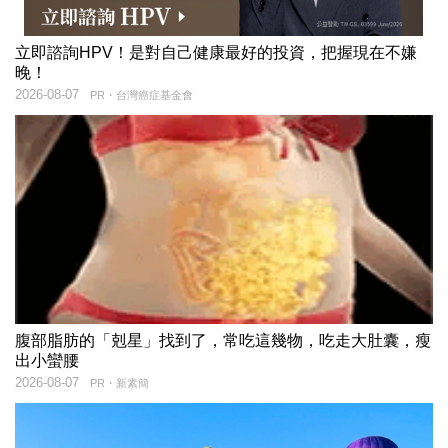
立即諮詢HPV！是對自己健康最好的投資，把握現在不嫌
晚！
2026-08-07
PR・台灣癌症基金會
腹部脂肪的「剋星」找到了，常吃這幾物，吃走大肚囊，瘦
出小蠻腰
2026-08-07
PR・新素簡