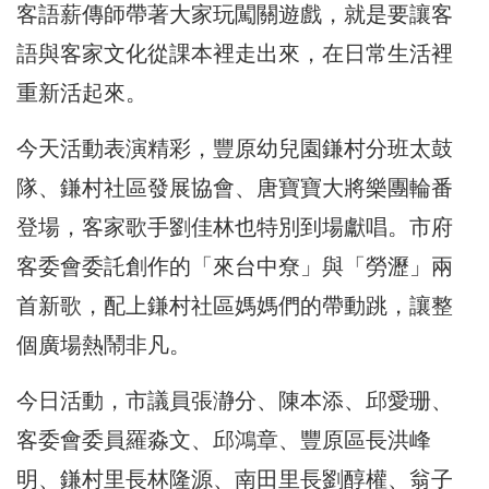
客語薪傳師帶著大家玩闖關遊戲，就是要讓客
語與客家文化從課本裡走出來，在日常生活裡
重新活起來。
今天活動表演精彩，豐原幼兒園鎌村分班太鼓
隊、鎌村社區發展協會、唐寶寶大將樂團輪番
登場，客家歌手劉佳林也特別到場獻唱。市府
客委會委託創作的「來台中尞」與「勞瀝」兩
首新歌，配上鎌村社區媽媽們的帶動跳，讓整
個廣場熱鬧非凡。
今日活動，市議員張瀞分、陳本添、邱愛珊、
客委會委員羅淼文、邱鴻章、豐原區長洪峰
明、鎌村里長林隆源、南田里長劉醇權、翁子