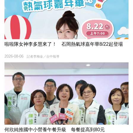
啦啦隊女神李多慧來了！ 石岡熱氣球嘉年華8/22起登場
2026-08-06
記者李梅金／台中報導
何欣純推國中小營養午餐升級 每餐提高到80元