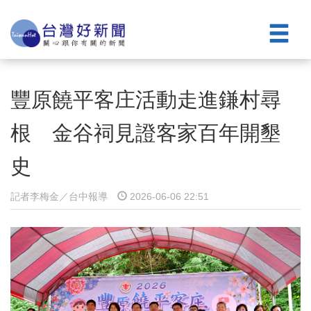
豐原饒平客庄活動走進鎌村尋
根 金谷祠見證客家百年開墾
史
記者李梅金／台中報導
2026-06-06 22:51