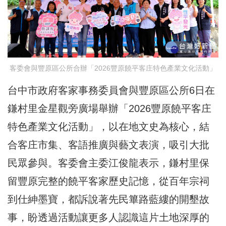
客委會與豐原區公所合辦「2026豐原饒平客庄特色產業文化活動」
台中市政府客家事務委員會與豐原區公所6日在
鎌村里金星觀旁廣場舉辦「2026豐原饒平客庄
特色產業文化活動」，以在地文史為核心，結
合客庄市集、客語推廣與藝文表演，吸引大批
民眾參與。客委會主委江俊龍表示，鎌村里保
留豐原完整的饒平客家歷史記憶，從百年宗祠
到仕紳墨寶，都訴說著先民篳路藍縷的開墾故
事，盼透過活動讓更多人認識這片土地深厚的