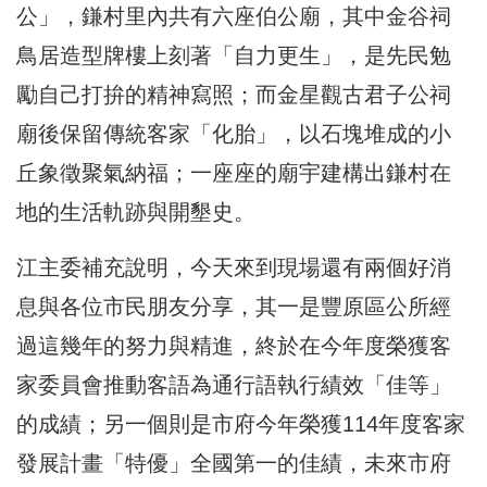
公」，鎌村里內共有六座伯公廟，其中金谷祠
鳥居造型牌樓上刻著「自力更生」，是先民勉
勵自己打拚的精神寫照；而金星觀古君子公祠
廟後保留傳統客家「化胎」，以石塊堆成的小
丘象徵聚氣納福；一座座的廟宇建構出鎌村在
地的生活軌跡與開墾史。
江主委補充說明，今天來到現場還有兩個好消
息與各位市民朋友分享，其一是豐原區公所經
過這幾年的努力與精進，終於在今年度榮獲客
家委員會推動客語為通行語執行績效「佳等」
的成績；另一個則是市府今年榮獲114年度客家
發展計畫「特優」全國第一的佳績，未來市府