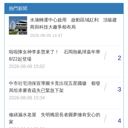
熱門新聞
水湳轉運中心啟用 啟動區域紅利 頂級建
商與科技大廠爭相布局
2026-08-05 14:47
啦啦隊女神李多慧來了！ 石岡熱氣球嘉年華
/
2
8/22起登場
2026-08-06 15:02
中市社宅消保宣導圖卡竟出現五星國徽 都發
/
3
局坦承審查疏失已緊急下架
2026-08-06 15:34
修繕漏水老屋 失明獨居長者圓夢擁有安心的
/
4
家