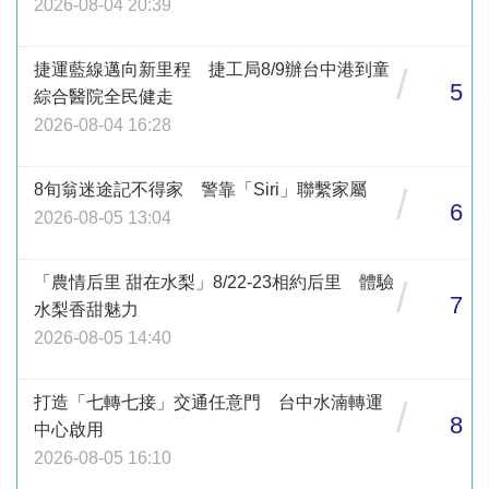
2026-08-04 20:39
捷運藍線邁向新里程 捷工局8/9辦台中港到童
/
5
綜合醫院全民健走
2026-08-04 16:28
8旬翁迷途記不得家 警靠「Siri」聯繫家屬
/
6
2026-08-05 13:04
「農情后里 甜在水梨」8/22-23相約后里 體驗
/
7
水梨香甜魅力
2026-08-05 14:40
打造「七轉七接」交通任意門 台中水湳轉運
/
8
中心啟用
2026-08-05 16:10