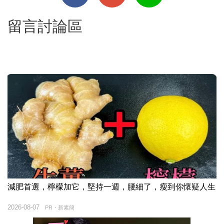
留言討論區
減肥首選，檸檬加它，堅持一週，腰細了，瘦到你懷疑人生
2026-08-07
PR・新素簡