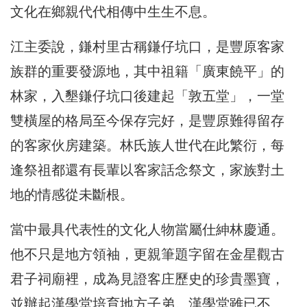
文化在鄉親代代相傳中生生不息。
江主委說，鎌村里古稱鎌仔坑口，是豐原客家
族群的重要發源地，其中祖籍「廣東饒平」的
林家，入墾鎌仔坑口後建起「敦五堂」，一堂
雙橫屋的格局至今保存完好，是豐原難得留存
的客家伙房建築。林氏族人世代在此繁衍，每
逢祭祖都還有長輩以客家話念祭文，家族對土
地的情感從未斷根。
當中最具代表性的文化人物當屬仕紳林慶通。
他不只是地方領袖，更親筆題字留在金星觀古
君子祠廟裡，成為見證客庄歷史的珍貴墨寶，
並辦起漢學堂培育地方子弟。漢學堂雖已不