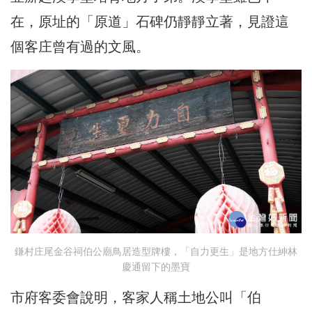
在，原址的「原道」石碑仍靜靜立著，見證這
個客庄曾有過的文風。
鎌村庄尾金谷祠伯公廟鳥居造型牌樓，「自力更生」是地方仕紳林
慶通留下的墨寶
市府客委會說明，客家人稱土地公叫「伯