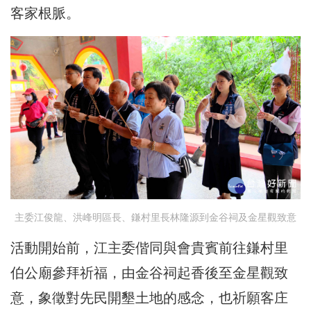
客家根脈。
主委江俊龍、洪峰明區長、鎌村里長林隆源到金谷祠及金星觀致意
活動開始前，江主委偕同與會貴賓前往鎌村里
伯公廟參拜祈福，由金谷祠起香後至金星觀致
意，象徵對先民開墾土地的感念，也祈願客庄