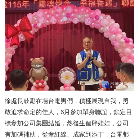
徐處長鼓勵在場台電男們，積極展現自我，勇
敢追求命定的佳人，6月參加單身聯誼，鎖定目
標參加公司集團結婚，然後生個胖娃娃，公司
有加碼補助，從牽紅線、成家到添丁，台電都