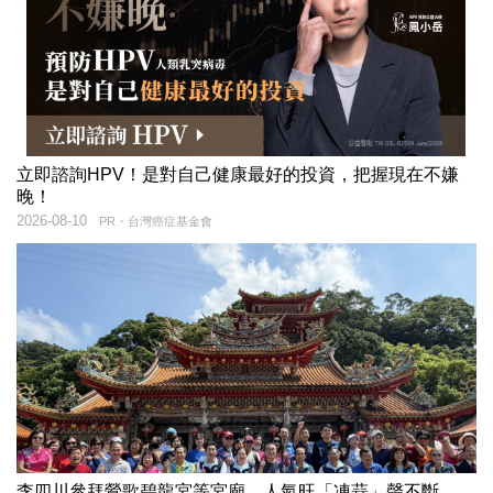
立即諮詢HPV！是對自己健康最好的投資，把握現在不嫌
晚！
2026-08-10
PR・台灣癌症基金會
李四川參拜鶯歌碧龍宮等宮廟 人氣旺「凍蒜」聲不斷