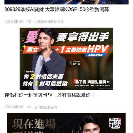
009829掌握AI關鍵 大華韓國KOSPI 50今強勢開募
2026-08-10
PR・大華銀全能行銷方案
伴侶和妳一起預防HPV，才有資格說愛妳！
2026-08-10
PR・台灣癌症基金會