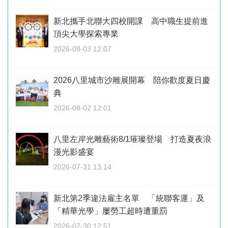
新北攜手北聯大四校開課 高中職生提前進
頂尖大學探索專業
2026-08-03 12:07
2026八里城市沙雕展開幕 陪你歡度夏日慶
典
2026-08-02 12:01
八里左岸光雕藝術8/1璀璨登場 打造夏夜浪
漫光影盛宴
2026-07-31 13:14
新北第2季違法雇主名單 「統聯客運」及
「精華光學」屢勞工超時遭重罰
2026-07-30 12:51