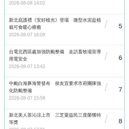
2026-08-08 14:02
新北庇護禮《安好植光》登場 微型水泥盆植
/
5
栽可食暖心療癒
2026-08-07 16:08
台電北西區處加強防颱整備 走訪畜牧場宣導
/
6
用電安全
2026-08-07 13:42
中颱白海豚海警發布 侯友宜要求市府團隊強
/
7
化防颱整備
2026-08-07 15:58
新北美人茶沁涼上市 三芝粟益民三度榮獲特
/
8
等獎