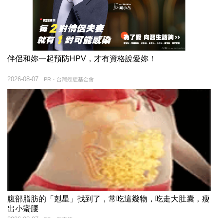
伴侶和妳一起預防HPV，才有資格說愛妳！
2026-08-07
PR・台灣癌症基金會
腹部脂肪的「剋星」找到了，常吃這幾物，吃走大肚囊，瘦
出小蠻腰