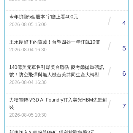
今年拚賺5個股本 宇瞻上看400元
/
4
2026-08-05 15:00
王永慶留下的寶藏！台塑四雄一年狂飆10倍
/
5
2026-08-04 16:30
140億美元軍售引爆美台聯防 麥考爾拋重磅訊
/
6
號！防空飛彈與無人機台美共同生產大轉型
2026-08-04 16:30
力積電轉型3D AI Foundry打入美光HBM先進封
/
7
裝
2026-08-05 10:30
新唐切入AI伺服器BMC 獲利挑戰每股3元