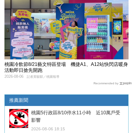
桃園冷飲節8/21藝文特區登場 機捷A1、A12站快閃店暖身
活動即日搶先開跑
2026-08-06
記者黃駿騏／桃園報導
Recommended by
推薦新聞
桃園5行政區8/10停水11小時 近10萬戶受
影響
2026-08-06 18:15