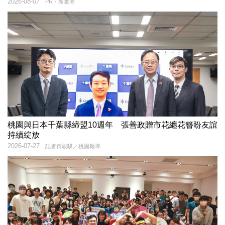
2026-08-07
PR・新素簡
桃園與日本千葉縣締盟10週年 張善政贈市花纏花簪盼友誼
持續綻放
2026-07-27
記者黃駿騏／桃園報導