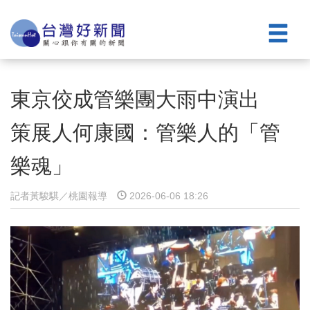
東京佼成管樂團大雨中演出
策展人何康國：管樂人的「管
樂魂」
記者黃駿騏／桃園報導
2026-06-06 18:26