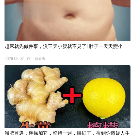
起床就先做件事，沒三天小腹就不見了! 肚子一天天變小！
2026-08-07
PR・新素簡
減肥首選，檸檬加它，堅持一週，腰細了，瘦到你懷疑人生