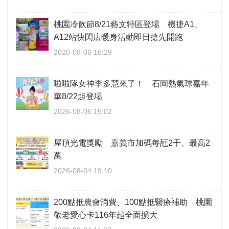
桃園冷飲節8/21藝文特區登場 機捷A1、
A12站快閃店暖身活動即日搶先開跑
2026-08-06 16:29
啦啦隊女神李多慧來了！ 石岡熱氣球嘉年
華8/22起登場
2026-08-06 15:02
屋頂光電獎勵 嘉義市加碼每瓩2千、最高2
萬
2026-08-04 19:10
200點抵農會消費、100點抵醫療補助 桃園
敬老愛心卡116年起全面擴大