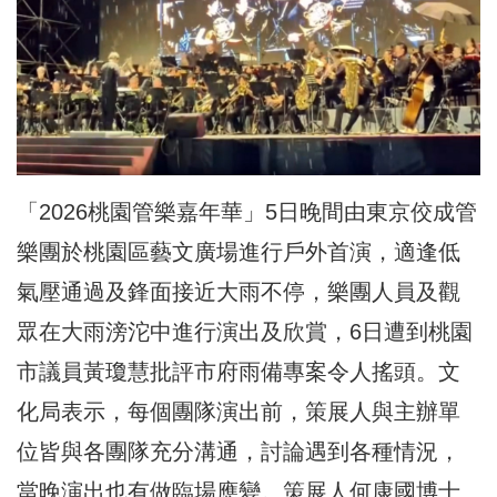
「2026桃園管樂嘉年華」5日晚間由東京佼成管
樂團於桃園區藝文廣場進行戶外首演，適逢低
氣壓通過及鋒面接近大雨不停，樂團人員及觀
眾在大雨滂沱中進行演出及欣賞，6日遭到桃園
市議員黃瓊慧批評市府雨備專案令人搖頭。文
化局表示，每個團隊演出前，策展人與主辦單
位皆與各團隊充分溝通，討論遇到各種情況，
當晚演出也有做臨場應變。策展人何康國博士