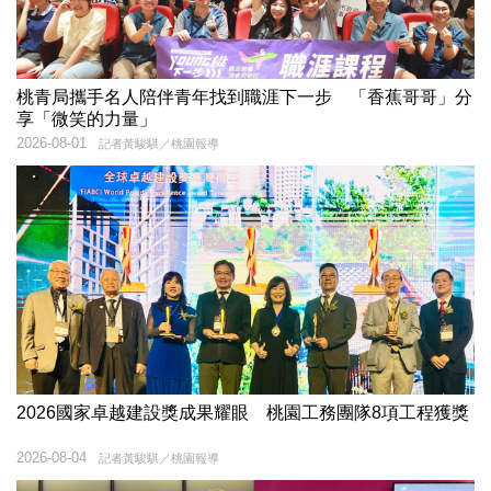
桃青局攜手名人陪伴青年找到職涯下一步 「香蕉哥哥」分
享「微笑的力量」
2026-08-01
記者黃駿騏／桃園報導
2026國家卓越建設獎成果耀眼 桃園工務團隊8項工程獲獎
2026-08-04
記者黃駿騏／桃園報導