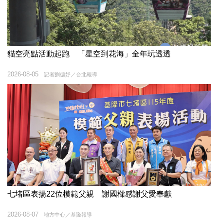
貓空亮點活動起跑 「星空到花海」全年玩透透
2026-08-05
記者劉德妤／台北報導
七堵區表揚22位模範父親 謝國樑感謝父愛奉獻
2026-08-07
地方中心／基隆報導