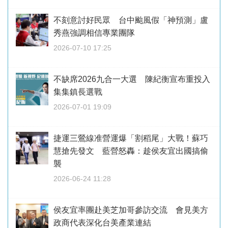
不刻意討好民眾 台中颱風假「神預測」盧
秀燕強調相信專業團隊
2026-07-10 17:25
不缺席2026九合一大選 陳紀衡宣布重投入
集集鎮長選戰
2026-07-01 19:09
捷運三鶯線准營運爆「割稻尾」大戰！蘇巧
慧搶先發文 藍營怒轟：趁侯友宜出國搞偷
襲
2026-06-24 11:28
侯友宜率團赴美芝加哥參訪交流 會見美方
政商代表深化台美產業連結