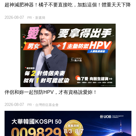
超神減肥神器！橘子不要直接吃，加點這個！體重天天下降
2026-08-07
PR・新素簡
伴侶和妳一起預防HPV，才有資格說愛妳！
2026-08-07
PR・台灣癌症基金會