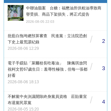
中聯油脂案 台糖︰福懋油所供粗油導致商
譽受損、商品下架損失，將正式提告
2026-08-05 22:03
批藍白拖垮總預算審查 民進黨：立法院恐創
/
2
下史上最荒謬紀錄
2026-08-06 12:29
電子手鐶貼「萊爾校長吃毒油」 陳佩琪放閃
/
3
祝柯文哲67歲生日：羞辱性極強，但每一張都
好看
2026-08-06 18:13
不解黨中央決議開除終身黨員資格 莊貽量宣
/
4
布退黨民眾黨
2026-08-05 15:20