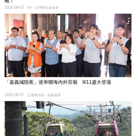
晚！
2026-08-07
PR・台灣癌症基金會
「嘉義城隍夜」巡串聯海內外宮廟 9/11盛大登場
2026-08-07
記者林詩涵／嘉義報導