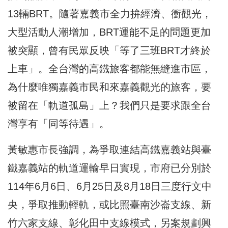
13輛BRT。隨著嘉義市全力拚經濟、衝觀光，
大型活動人潮增加，BRT運能不足的問題更加
被突顯，曾有民眾反映「等了三班BRT才終於
上車」。全台灣的高鐵旅客都能無縫進市區，
為什麼唯獨嘉義市民和來嘉義觀光的旅客，要
被留在「軌道孤島」上？我們只是要求跟全台
灣享有「同等待遇」。
黃敏惠市長強調，為爭取連結高鐵嘉義站與臺
鐵嘉義站的軌道運輸早日實現，市府已分別於
114年6月6日、6月25日及8月18日三度行文中
央，爭取推動輕軌，或比照臺南沙崙支線、新
竹六家支線、彰化田中支線模式，另案規劃興