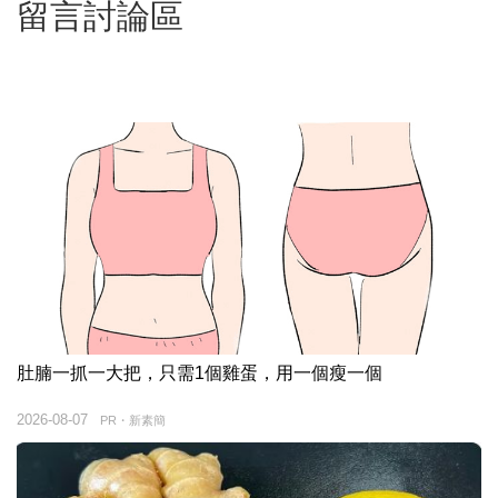
留言討論區
肚腩一抓一大把，只需1個雞蛋，用一個瘦一個
2026-08-07
PR・新素簡