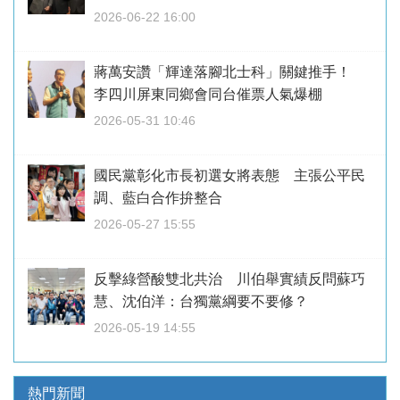
2026-06-22 16:00
蔣萬安讚「輝達落腳北士科」關鍵推手！
李四川屏東同鄉會同台催票人氣爆棚
2026-05-31 10:46
國民黨彰化市長初選女將表態 主張公平民
調、藍白合作拚整合
2026-05-27 15:55
反擊綠營酸雙北共治 川伯舉實績反問蘇巧
慧、沈伯洋：台獨黨綱要不要修？
2026-05-19 14:55
熱門新聞