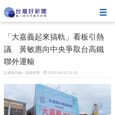
「大嘉義起來搞軌」看板引熱
議 黃敏惠向中央爭取台高鐵
聯外運輸
記者林詩涵／嘉義報導
2026-06-05 20:32