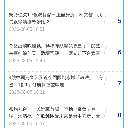
吳乃仁欠1.7億爽搭豪車上健身房 柯文哲：我
/
5
怎跟賴清德乾爹比？
2026-08-05 18:51
公帑出國吃甜點、特權護航親兒登島！ 民眾
/
6
黨痛批徐佳青「敗壞官箴」：應立即下台負責
2026-08-05 12:46
4艘中國海警船又近金門限制水域「執法」 海
/
7
巡「1對1」併航監控並驅離
2026-08-05 18:22
布局九合一 民進黨首場「行動中常會」登
/
8
場 賴清德：何欣純團隊未來是台中安定力量
2026-08-05 16:57