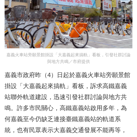
嘉義火車站旁願景館掛設「大嘉義起來搞軌」看板，引發社群討論
與地方共鳴／市府提供
嘉義市政府昨（4）日起於嘉義火車站旁願景館
掛設「大嘉義起來搞軌」看板，訴求高鐵嘉義
站聯外軌道建設，迅速引發社群討論與地方共
鳴。許多市民關心，高鐵嘉義站啟用多年，為
何嘉義至今仍缺乏連接臺鐵嘉義站的軌道系
統，也有民眾表示大嘉義交通發展不能再等，