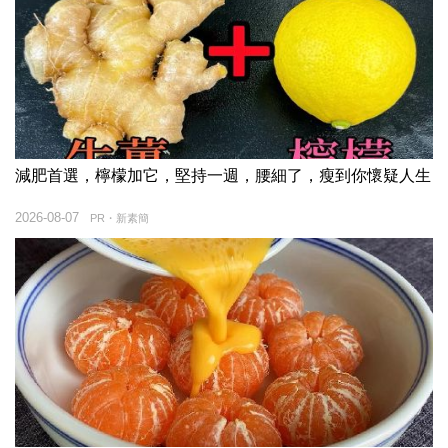
減肥首選，檸檬加它，堅持一週，腰細了，瘦到你懷疑人生
2026-08-07
PR・新素簡