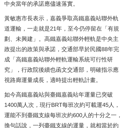
中央當年的承諾應儘速落實。
黃敏惠市長表示，嘉義爭取高鐵嘉義站聯外軌
道運輸，一走就是21年，至今仍停留在「有規
劃、未興建」。高鐵嘉義站聯外輕軌是中央主
政提出的政策與承諾，交通部早於民國88年完
成「高鐵嘉義站聯外輕軌運輸系統可行性研
究」，行政院後續也函文交通部，明確指示應
視路廊運量成長，適時提出輕軌計畫。
如今高鐵嘉義站與臺鐵嘉義站年運量已突破
1400萬人次，現行BRT每班次約可載運45人，
運能不到臺鐵支線每班次約600人的十分之一，
換句話說，一列臺鐵支線的運量，就相當於約