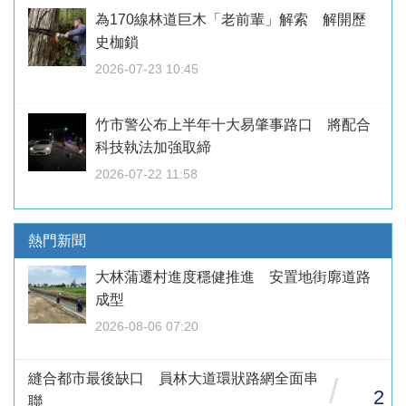
為170線林道巨木「老前輩」解索 解開歷
史枷鎖
2026-07-23 10:45
竹市警公布上半年十大易肇事路口 將配合
科技執法加強取締
2026-07-22 11:58
熱門新聞
大林蒲遷村進度穩健推進 安置地街廓道路
成型
2026-08-06 07:20
縫合都市最後缺口 員林大道環狀路網全面串
/
2
聯