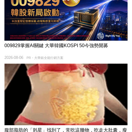
009829掌握AI關鍵 大華韓國KOSPI 50今強勢開募
2026-08-06
PR・大華銀全能行銷方案
腹部脂肪的「剋星」找到了，常吃這幾物，吃走大肚囊，瘦