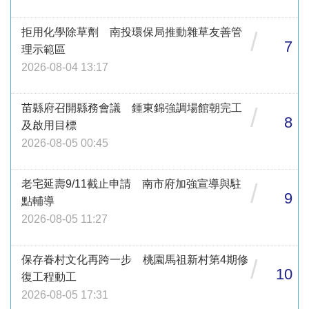
拒用化學除草劑 南投環保局推動雜草友善管
/
7
理示範區
2026-08-04 13:17
苗縣府召開縣務會議 鍾東錦強調場館朝完工
/
8
及啟用目標
2026-08-05 00:45
老宅延壽9/11截止申請 南市府加強宣導與駐
/
9
點輔導
2026-08-05 11:27
保存眷村文化再跨一步 桃園馬祖新村第4期修
/
10
復工程動工
2026-08-05 17:31