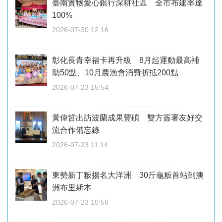
臺南實物愛心銀行深耕社區 全市布建率達
100%
2026-07-30 12:16
彰化長青幸福卡再升級 8月起運動最高補
助50點、10月農漁會消費折抵200點
2026-07-23 15:54
黃偉哲出訪波蘭成果豐碩 雙方簽署友好交
流合作備忘錄
2026-07-23 11:14
東勢新丁粄揚名大洋洲 30斤龜粄首站到澳
洲布里斯本
2026-07-23 10:56