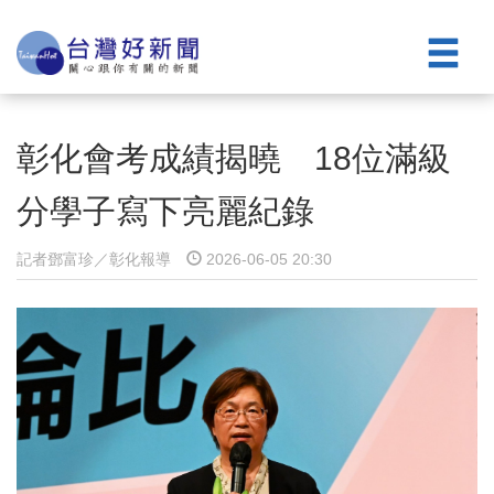
彰化會考成績揭曉 18位滿級
分學子寫下亮麗紀錄
記者鄧富珍／彰化報導
2026-06-05 20:30