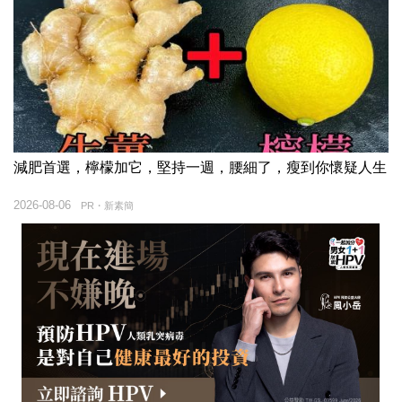
減肥首選，檸檬加它，堅持一週，腰細了，瘦到你懷疑人生
2026-08-06
PR・新素簡