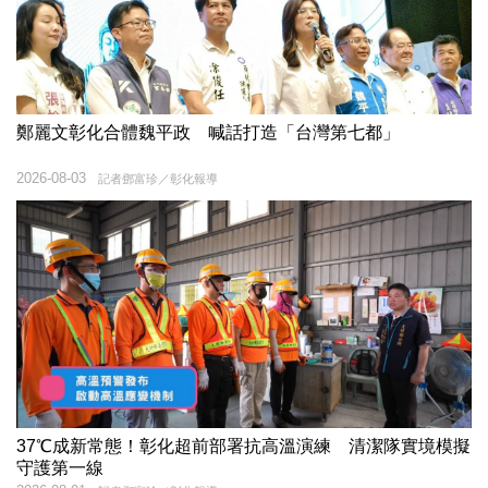
鄭麗文彰化合體魏平政 喊話打造「台灣第七都」
2026-08-03
記者鄧富珍／彰化報導
37℃成新常態！彰化超前部署抗高溫演練 清潔隊實境模擬
守護第一線