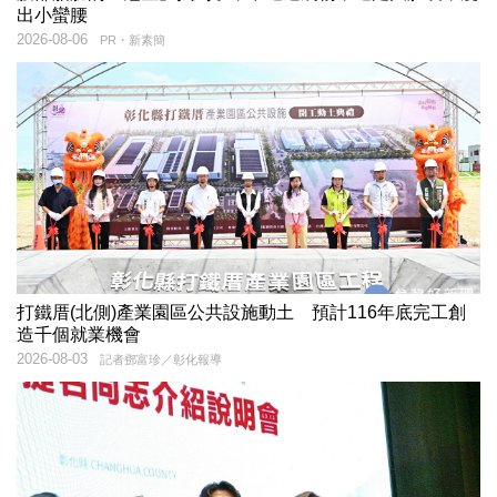
出小蠻腰
2026-08-06
PR・新素簡
打鐵厝(北側)產業園區公共設施動土 預計116年底完工創
造千個就業機會
2026-08-03
記者鄧富珍／彰化報導