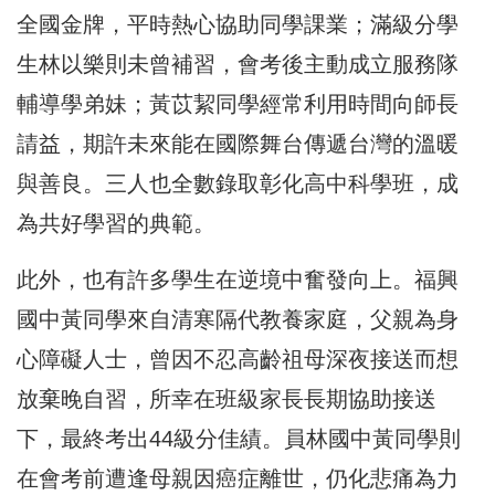
全國金牌，平時熱心協助同學課業；滿級分學
生林以樂則未曾補習，會考後主動成立服務隊
輔導學弟妹；黃苡絜同學經常利用時間向師長
請益，期許未來能在國際舞台傳遞台灣的溫暖
與善良。三人也全數錄取彰化高中科學班，成
為共好學習的典範。
此外，也有許多學生在逆境中奮發向上。福興
國中黃同學來自清寒隔代教養家庭，父親為身
心障礙人士，曾因不忍高齡祖母深夜接送而想
放棄晚自習，所幸在班級家長長期協助接送
下，最終考出44級分佳績。員林國中黃同學則
在會考前遭逢母親因癌症離世，仍化悲痛為力