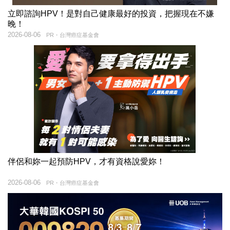
立即諮詢HPV！是對自己健康最好的投資，把握現在不嫌
晚！
2026-08-06
PR・台灣癌症基金會
伴侶和妳一起預防HPV，才有資格說愛妳！
2026-08-06
PR・台灣癌症基金會