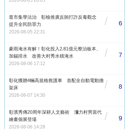
2026-08-05 20:05
逛市集學法治 彰檢推廣反賄打詐反毒觀念
/
6
提升全民防罪力
2026-08-05 22:31
豪雨淹水有解！彰化投入2.81億元整治板本、
/
7
加錫排水 改善大村秀水積淹水
2026-08-06 17:12
彰化獲贈4輛高規格救護車 首配全自動電動擔
/
8
架床
2026-08-07 14:30
彰濱秀傳20周年深耕人文藝術 瀰力村男當代
/
9
繪畫個展登場
2026-08-06 14:28