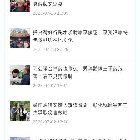
暑假藝文盛宴
2026-07-18 15:05
搭台灣好行跑水求財線享優惠 享受沿線特
色景點與在地文化
2026-07-13 22:25
阿公陽台抽菸也傷孫 秀傳醫揭三手菸危
害：看不見更傷肺
2026-07-07 15:11
豪雨過後文蛤大規模暴斃 彰化縣府急向中
央爭取災害救助
2026-07-02 12:10