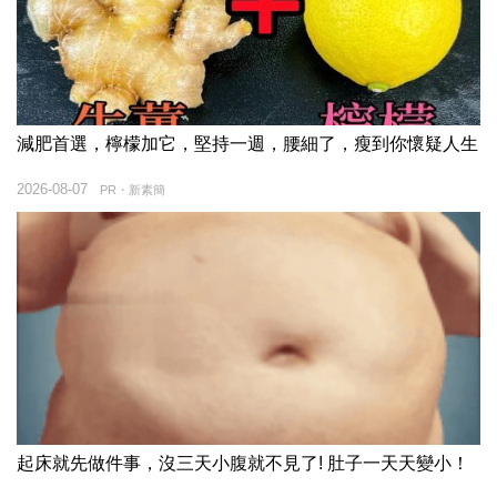
減肥首選，檸檬加它，堅持一週，腰細了，瘦到你懷疑人生
2026-08-07
PR・新素簡
起床就先做件事，沒三天小腹就不見了! 肚子一天天變小！