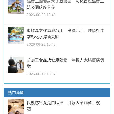
雞蛋王國變身親子新樂園 彰化首座雞蛋主
題公園落腳芳苑
2026-06-29 15:40
東螺溪文化綠廊啟用 串聯北斗、埤頭打造
南彰化水岸新亮點
2026-06-22 15:45
超加工食品成健康隱憂 年輕人大腸癌病例
增
2026-06-12 13:37
熱門新聞
反覆感冒竟是口咽癌 引發因子非菸、檳、
酒