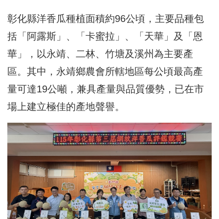
彰化縣洋香瓜種植面積約96公頃，主要品種包
括「阿露斯」、「卡蜜拉」、「天華」及「恩
華」，以永靖、二林、竹塘及溪州為主要產
區。其中，永靖鄉農會所轄地區每公頃最高產
量可達19公噸，兼具產量與品質優勢，已在市
場上建立極佳的產地聲譽。