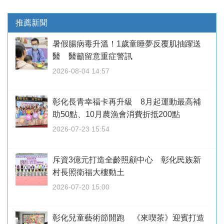
推薦新聞
暑假腸病毒升溫！1歲童睡夢反覆肌抽躍送
醫 醫籲留意重症警訊
2026-08-04 14:57
彰化長青幸福卡再升級 8月起運動最高補
助50點、10月農漁會消費折抵200點
2026-07-23 15:54
斥資3億元打造全齡照顧中心 彰化民族新
村長照衛福大樓動土
2026-07-20 15:00
彰化兒童藝術節開跑 《來喫茶》迎賓打造