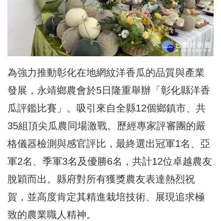
為強力推動彰化在地網紋洋香瓜的品質與產業
發展，永靖鄉農會於5日隆重舉辦「彰化縣洋香
瓜評鑑比賽」。吸引來自全縣12個鄉鎮市、共
35組頂尖瓜農同場激戰。歷經專家評審團的嚴
格儀器檢測與感官評比，最終選出冠軍1名、亞
軍2名、季軍3名及優勝6名，共計12位卓越農友
脫穎而出。縣府對所有獲獎農友表達熱烈祝
賀，並高度肯定其精進栽培技術、展現追求極
致的農業職人精神。