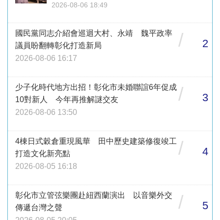
2026-08-06 18:49
國民黨同志介紹會巡迴大村、永靖 魏平政率
/
2
議員盼翻轉彰化打造新局
2026-08-06 16:17
少子化時代地方出招！彰化市未婚聯誼6年促成
/
3
10對新人 今年再推解謎交友
2026-08-06 13:50
4棟日式穀倉重現風華 田中歷史建築修復竣工
/
4
打造文化新亮點
2026-08-05 16:18
彰化市立管弦樂團赴紐西蘭演出 以音樂外交
/
5
傳遞台灣之聲