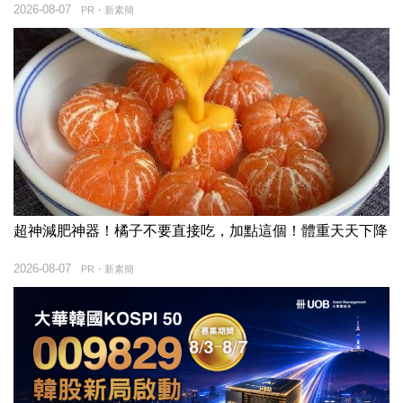
2026-08-07
PR・新素簡
超神減肥神器！橘子不要直接吃，加點這個！體重天天下降
2026-08-07
PR・新素簡