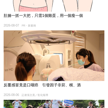
肚腩一抓一大把，只需1個雞蛋，用一個瘦一個
2026-08-07
PR・新素簡
反覆感冒竟是口咽癌 引發因子非菸、檳、酒
2026-08-06
記者張文熹／彰化報導