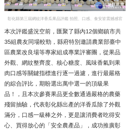
彰化縣第三屆網紋洋香瓜果品評鑑 拍照、口感、食安皆震撼感官
本次評鑑盛況空前，匯聚了縣內12個鄉鎮市共
35組農友同場較勁，縣府特別邀請農業部臺中
區農業改良場等專家組成專業評審團，從果品
外觀、網紋整齊度、核心糖度、風味香氣到果
肉口感等關鍵指標進行逐一過濾，進行最嚴格
的綜合評比，期盼選出萬中選一的頂級果
品！，且本次參賽果品更全數通過嚴格的農藥
殘留抽驗，代表彰化縣出產的洋香瓜除了外觀
滿分，口感一級棒之外，更是讓消費者吃得安
心、買得放心的「安全農產品」，成功推廣彰