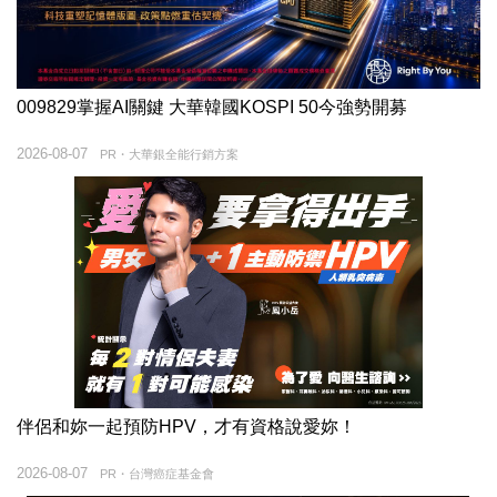
009829掌握AI關鍵 大華韓國KOSPI 50今強勢開募
2026-08-07
PR・大華銀全能行銷方案
伴侶和妳一起預防HPV，才有資格說愛妳！
2026-08-07
PR・台灣癌症基金會