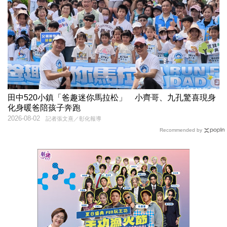
田中520小鎮「爸趣迷你馬拉松」 小齊哥、九孔驚喜現身
化身暖爸陪孩子奔跑
2026-08-02
記者張文熹／彰化報導
Recommended by