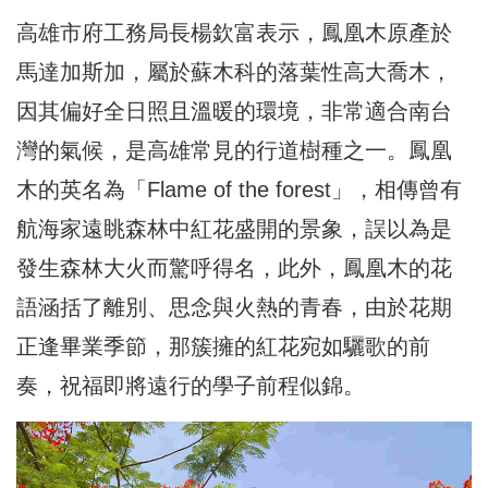
高雄市府工務局長楊欽富表示，鳳凰木原產於
馬達加斯加，屬於蘇木科的落葉性高大喬木，
因其偏好全日照且溫暖的環境，非常適合南台
灣的氣候，是高雄常見的行道樹種之一。鳳凰
木的英名為「Flame of the forest」，相傳曾有
航海家遠眺森林中紅花盛開的景象，誤以為是
發生森林大火而驚呼得名，此外，鳳凰木的花
語涵括了離別、思念與火熱的青春，由於花期
正逢畢業季節，那簇擁的紅花宛如驪歌的前
奏，祝福即將遠行的學子前程似錦。