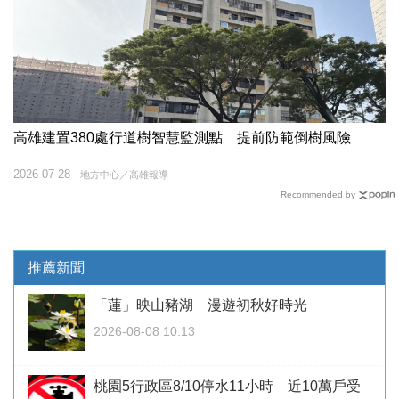
高雄建置380處行道樹智慧監測點 提前防範倒樹風險
2026-07-28
地方中心／高雄報導
Recommended by
推薦新聞
「蓮」映山豬湖 漫遊初秋好時光
2026-08-08 10:13
桃園5行政區8/10停水11小時 近10萬戶受