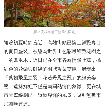
（圖／高雄市府工務局公園處）
隨著初夏時節臨近，高雄街頭已換上鮮艷奪目
的夏日盛裝。被譽為世界上色彩最鮮艷花樹之
一的鳳凰木，近日已在全市各處悄然吐蕊，橘
紅色的花朵與鮮綠的羽狀複葉交織，展現出
「葉如飛凰之羽，花若丹鳳之冠」的絕美姿
態，這抹鮮紅不僅是南國熱情的象徵，更在城
市天際線劃出一道道燦爛的風景，吸引無數市
民讚嘆連連。