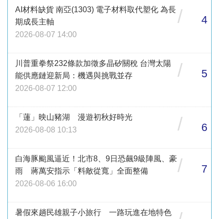
AI材料缺貨 南亞(1303) 電子材料取代塑化 為長
/
4
期成長主軸
2026-08-07 14:00
川普重拳祭232條款加徵多晶矽關稅 台灣太陽
/
5
能供應鏈迎新局：機遇與挑戰並存
2026-08-07 12:00
「蓮」映山豬湖 漫遊初秋好時光
/
6
2026-08-08 10:13
白海豚颱風逼近！北市8、9日恐飆9級陣風、豪
/
7
雨 蔣萬安指示「料敵從寬」全面整備
2026-08-06 16:00
暑假來趟民雄親子小旅行 一路玩進在地特色