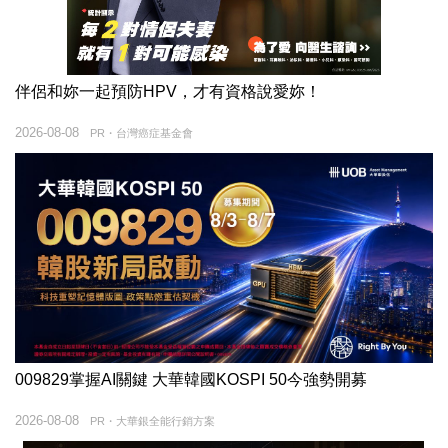
伴侶和妳一起預防HPV，才有資格說愛妳！
2026-08-08
PR・台灣癌症基金會
009829掌握AI關鍵 大華韓國KOSPI 50今強勢開募
2026-08-08
PR・大華銀全能行銷方案