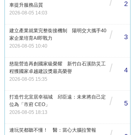
/
2
車提升服務品質
2026-08-05 14:03
建立產業就業完整銜接機制 陽明交大攜手40
/
3
家企業培育AI即戰力
2026-08-05 10:40
慈龍營造再創國家級榮耀 新竹白石溪防災工
/
4
程獲國家卓越建設獎最高榮譽
2026-08-05 15:35
打造竹北宜居幸福城 邱臣遠：未來將自己定
/
5
位為「市府 CEO」
2026-08-05 18:13
連玩笑都聽不懂！ 醫：當心大腦拉警報
/