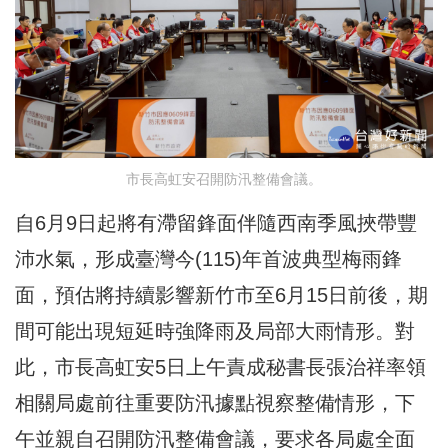
市長高虹安召開防汛整備會議。
自6月9日起將有滯留鋒面伴隨西南季風挾帶豐
沛水氣，形成臺灣今(115)年首波典型梅雨鋒
面，預估將持續影響新竹市至6月15日前後，期
間可能出現短延時強降雨及局部大雨情形。對
此，市長高虹安5日上午責成秘書長張治祥率領
相關局處前往重要防汛據點視察整備情形，下
午並親自召開防汛整備會議，要求各局處全面