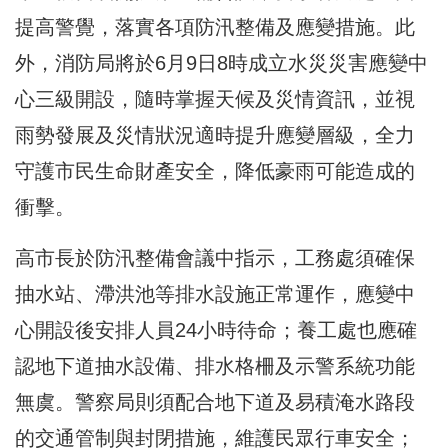
提高警覺，落實各項防汛整備及應變措施。此
外，消防局將於6月9日8時成立水災災害應變中
心三級開設，隨時掌握天候及災情資訊，並視
雨勢發展及災情狀況適時提升應變層級，全力
守護市民生命財產安全，降低豪雨可能造成的
衝擊。
高市長於防汛整備會議中指示，工務處須確保
抽水站、滯洪池等排水設施正常運作，應變中
心開設後安排人員24小時待命；養工處也應確
認地下道抽水設備、排水格柵及示警系統功能
無虞。警察局則須配合地下道及易積淹水路段
的交通管制與封閉措施，維護民眾行車安全；