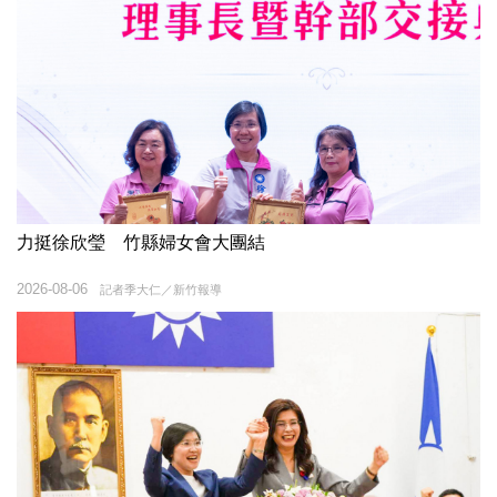
力挺徐欣瑩 竹縣婦女會大團結
2026-08-06
記者季大仁／新竹報導