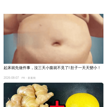
起床就先做件事，沒三天小腹就不見了! 肚子一天天變小！
2026-08-07
PR・新素簡