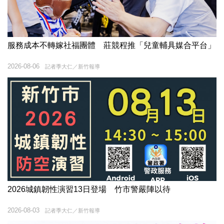
服務成本不轉嫁社福團體 莊競程推「兒童輔具媒合平台」
2026-08-06
記者季大仁／新竹報導
2026城鎮韌性演習13日登場 竹市警嚴陣以待
2026-08-03
記者季大仁／新竹報導