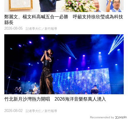
鄭麗文、楊文科高喊五合一必勝 呼籲支持徐欣瑩成為科技
縣長
2026-08-05
記者季大仁／新竹報導
竹北新月沙灣熱力開唱 2026海洋音樂祭萬人湧入
2026-08-02
記者季大仁／新竹報導
Recommended by