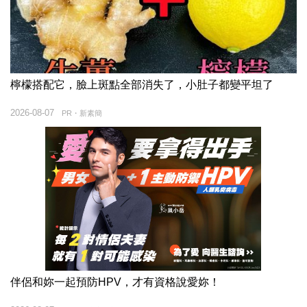
檸檬搭配它，臉上斑點全部消失了，小肚子都變平坦了
2026-08-07
PR・新素簡
伴侶和妳一起預防HPV，才有資格說愛妳！