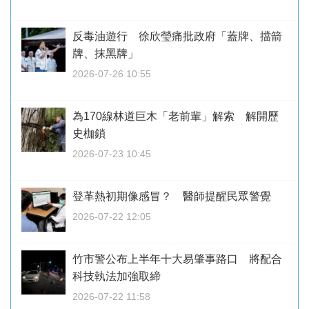
反毒油遊行 徐欣瑩痛批政府「蓋牌、擋箭
牌、抹黑牌」
2026-07-26 10:55
為170線林道巨木「老前輩」解索 解開歷
史枷鎖
2026-07-23 10:45
登革熱初期像感冒？ 醫師提醒民眾警覺
2026-07-22 12:05
竹市警公布上半年十大易肇事路口 將配合
科技執法加強取締
2026-07-22 11:58