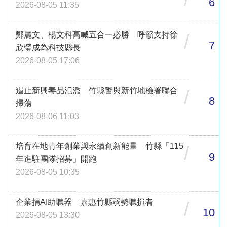
6
2026-08-05 11:35
鄭麗文、楊文科高喊五合一必勝 呼籲支持徐
/
7
欣瑩成為科技縣長
2026-08-05 17:06
遏止新興毒品氾濫 竹縣警與新竹地檢署聯合
/
8
掃蕩
2026-08-06 11:03
培育在地青年創業與永續創新能量 竹縣「115
/
9
年進駐團隊招募」開跑
2026-08-05 10:35
企業捐AI助聽器 嘉惠竹縣弱勢聽損者
/
10
2026-08-05 13:30