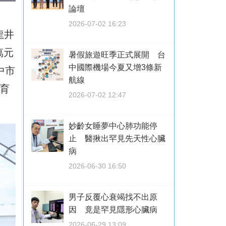
論壇
2026-07-02 16:23
龍井
萬元
暑假旅遊旺季正式展開 台
中國際機場今夏又增3條新
中市
航線
育
2026-07-02 12:47
妙齡女睡夢中心肺功能停
止 醫揪出罕見先天性心臟
病
2026-06-30 16:50
男子反覆心衰竭找不出原
因 竟是罕見隱形心臟病
2026-06-29 13:09