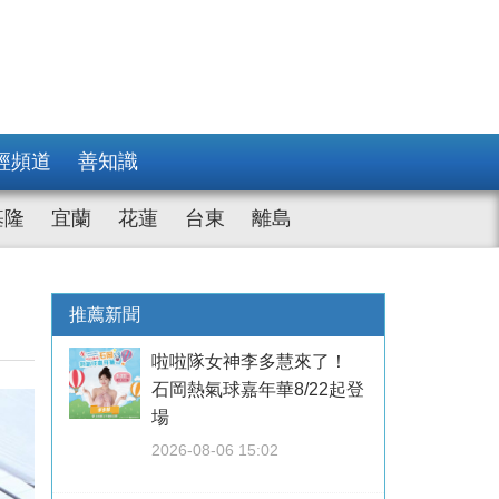
經頻道
善知識
基隆
宜蘭
花蓮
台東
離島
推薦新聞
啦啦隊女神李多慧來了！
石岡熱氣球嘉年華8/22起登
場
2026-08-06 15:02