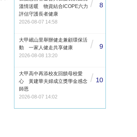
/
8
溫情送暖 物資結合ICOPE六力
評估守護長者健康
2026-08-07 14:58
大甲岷山里舉辦健走兼顧環保活
/
9
動 一家人健走共享健康
2026-08-08 13:20
大甲高中再添校友回饋母校愛
/
10
心 黃建華夫婦成立獎學金感念
師恩
2026-08-07 14:02