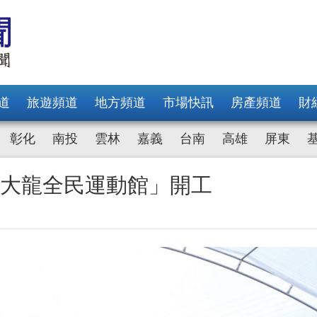
道
旅遊頻道
地方頻道
市場快訊
房產頻道
財
彰化
南投
雲林
嘉義
台南
高雄
屏東
億「大龍全民運動館」開工