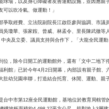
能球場，以及身心障礙者友善運動設施，並因應親
友可以吹冷氣、做運動！」
部爭取經費、立法院副院長江啟臣參與協調、市議
員吳瓊華、張家銨、曾威、林孟令、里長陳武徹等
、中央及立委、議員支持與合作下，「大龍全民運動
到位，除今日開工的運動館外，還有「文中二地下
福利館」已於今年4月2日開幕，內部設有親子館、
大肚幼兒園串聯，打造結合托育、休閒、運動、親
是台中市第12座全民運動館，基地位於教育局轄管
樓地板面積約4,498.27平方公尺，規劃地上3層建