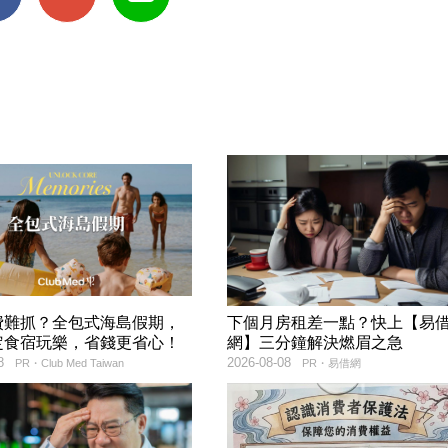
費難抓？全包式海島假期，
下個月房租差一點？快上【易
定食宿玩樂，省錢更省心！
網】三分鐘解決燃眉之急
8
2026-08-08
PR・Club Med Taiwan
PR・易借網