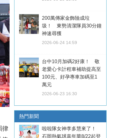
200萬傳家金飾險成垃
圾！ 東勢清潔隊員30分鐘
神速尋獲
2026-06-24 14:59
台中10月加碼2好康！ 敬
老愛心卡計程車補助提高至
100元、好孕專車加碼至1
萬元
2026-06-23 16:30
熱門新聞
韻律
啦啦隊女神李多慧來了！
石岡熱氣球嘉年華8/22起登