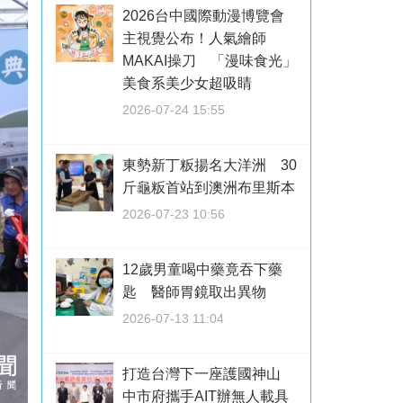
2026台中國際動漫博覽會
主視覺公布！人氣繪師
MAKAI操刀 「漫味食光」
美食系美少女超吸睛
2026-07-24 15:55
東勢新丁粄揚名大洋洲 30
斤龜粄首站到澳洲布里斯本
2026-07-23 10:56
12歲男童喝中藥竟吞下藥
匙 醫師胃鏡取出異物
2026-07-13 11:04
打造台灣下一座護國神山
中市府攜手AIT辦無人載具