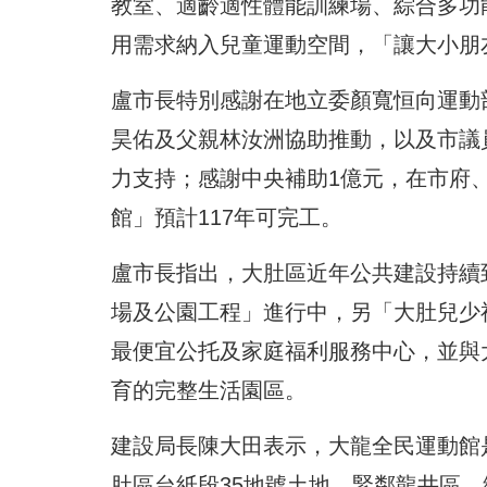
教室、適齡適性體能訓練場、綜合多功
用需求納入兒童運動空間，「讓大小朋
盧市長特別感謝在地立委顏寬恒向運動
昊佑及父親林汝洲協助推動，以及市議
力支持；感謝中央補助1億元，在市府
館」預計117年可完工。
盧市長指出，大肚區近年公共建設持續
場及公園工程」進行中，另「大肚兒少
最便宜公托及家庭福利服務中心，並與
育的完整生活園區。
建設局長陳大田表示，大龍全民運動館
肚區台紙段35地號土地，緊鄰龍井區，總