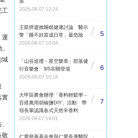
票
2026-08-07 12:24
完工
王凱猝逝掀睡眠健康討論 醫示
/
5
警「睡不好當成日常」最危險
，運
2026-08-07 10:04
動、
的城
「山谷巡禮・星空樂章」部落健
/
6
行音樂會 9/5谷關登場
2026-08-07 10:18
設
大甲區農會辦理「香料輕鬆學－
/
落實
7
百搭萬用胡椒鹽DIY」活動 帶
領長輩認識各式天然辛香料
2026-08-07 14:01
佑、
吳敬
仁愛慈善基金會與仁愛長庚醫院