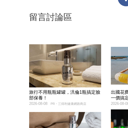
留言討論區
旅行不用瓶瓶罐罐，汎倫1瓶搞定臉
出國花
部保養！
一價搞
2026-08-08
2026-08-0
PR・三得利健康網路商店