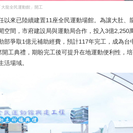
「大龍全民運動館」開工
任以來已陸續建置11座全民運動場館。為讓大肚、
空間，市府建設局與運動局合作，投入3億2,250
部爭取1億元補助經費，預計117年完工，成為台
出席開工典禮，期盼完工後可提升在地運動便利性，培
生活場域。