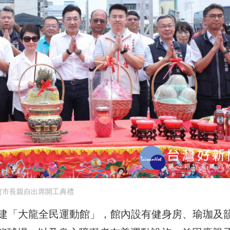
盧市長親自出席開工典禮
元興建「大龍全民運動館」，館內設有健身房、瑜珈及