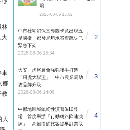
子使
場
2026-08-06 15:02
員林
中市社宅消保宣導圖卡竟出現五
/
2
人大
星國徽 都發局坦承審查疏失已
緊急下架
2026-08-06 15:34
大安、虎尾農會強強聯手打造
/
停車
3
「飛虎大聯盟」 中市農業局助
六都
攻品牌升級
2026-08-06 14:09
子教
中部地區城鎮韌性演習8/10登
/
4
場 首度舉辦「行動網路降速演
的大
練」 高鐵提醒旅客提早訂票取
築