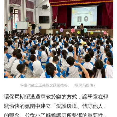
學童們建立正確觀念踴躍搶答。（環保局提供）
環保局期望透過寓教於樂的方式，讓學童在輕
鬆愉快的氛圍中建立「愛護環境、體諒他人」
的觀念。並從小了解維護廁所整潔的重要性，