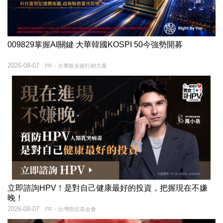
009829掌握AI關鍵 大華韓國KOSPI 50今強勢開募
2026-08-07
PR・大華銀全能行銷方案
立即諮詢HPV！是對自己健康最好的投資，把握現在不嫌
晚！
2026-08-07
PR・台灣癌症基金會