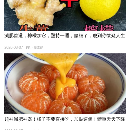
減肥首選，檸檬加它，堅持一週，腰細了，瘦到你懷疑人生
2026-08-07
PR・新素簡
超神減肥神器！橘子不要直接吃，加點這個！體重天天下降