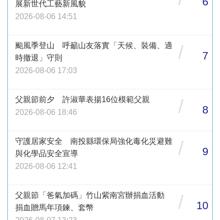
6
展新世代工藝新風貌
2026-08-06 14:51
颱風季登山 呼籲山友落實「天候、裝備、適
/
7
時撤退」守則
2026-08-06 17:03
父親節前夕 許淑華表揚16位模範父親
/
8
2026-08-06 18:46
守護居家安全 南投縣環保局強化毒化災避難
/
9
與化學品安全宣導
2026-08-06 12:41
父親節「爸氣加碼」竹山紫南宮辦捐血活動
/
10
捐血贈馬年項鍊、套幣