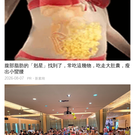
腹部脂肪的「剋星」找到了，常吃這幾物，吃走大肚囊，瘦
出小蠻腰
2026-08-07
PR・新素簡