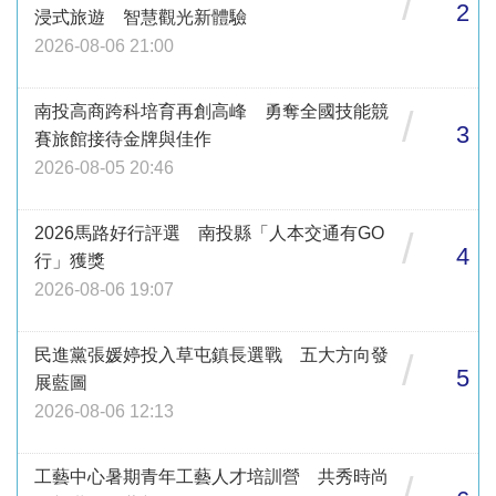
/
2
浸式旅遊 智慧觀光新體驗
2026-08-06 21:00
南投高商跨科培育再創高峰 勇奪全國技能競
/
3
賽旅館接待金牌與佳作
2026-08-05 20:46
2026馬路好行評選 南投縣「人本交通有GO
/
4
行」獲獎
2026-08-06 19:07
民進黨張媛婷投入草屯鎮長選戰 五大方向發
/
5
展藍圖
2026-08-06 12:13
工藝中心暑期青年工藝人才培訓營 共秀時尚
/