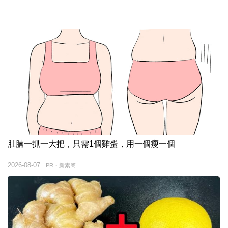
肚腩一抓一大把，只需1個雞蛋，用一個瘦一個
2026-08-07
PR・新素簡