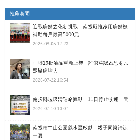
推薦新聞
迎戰廚餘去化新挑戰 南投縣推家用廚餘機
補助每戶最高5000元
2026-08-05 17:23
中聯19批油品重新上架 許淑華認為恐令民
眾疑慮增大
2026-07-22 16:54
南投縣垃圾清運略異動 11日停止收運一天
2026-07-10 13:07
南投市中山公園戲水區啟動 親子同樂清涼
一夏