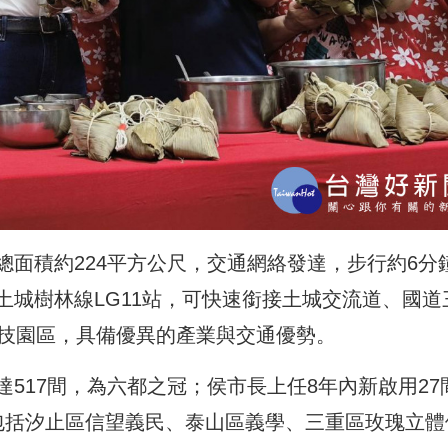
面積約224平方公尺，交通網絡發達，步行約6分
土城樹林線LG11站，可快速銜接土城交流道、國道
科技園區，具備優異的產業與交通優勢。
517間，為六都之冠；侯市長上任8年內新啟用27
包括汐止區信望義民、泰山區義學、三重區玫瑰立體