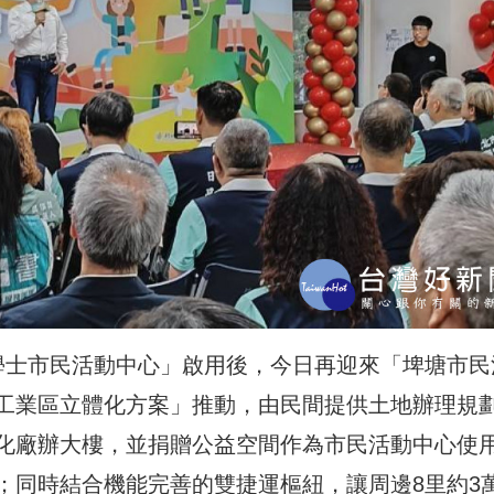
學士市民活動中心」啟用後，今日再迎來「埤塘市民
工業區立體化方案」推動，由民間提供土地辦理規
化廠辦大樓，並捐贈公益空間作為市民活動中心使
；同時結合機能完善的雙捷運樞紐，讓周邊8里約3