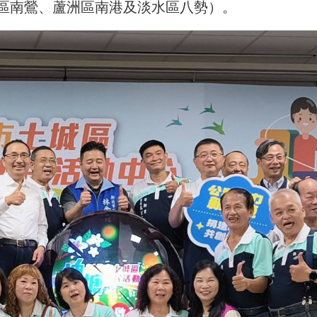
區南鶯、蘆洲區南港及淡水區八勢）。