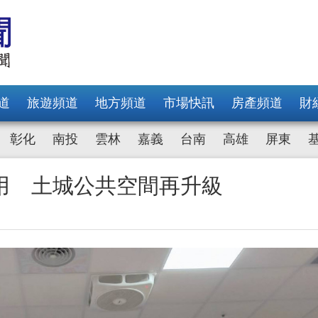
道
旅遊頻道
地方頻道
市場快訊
房產頻道
財
彰化
南投
雲林
嘉義
台南
高雄
屏東
用 土城公共空間再升級