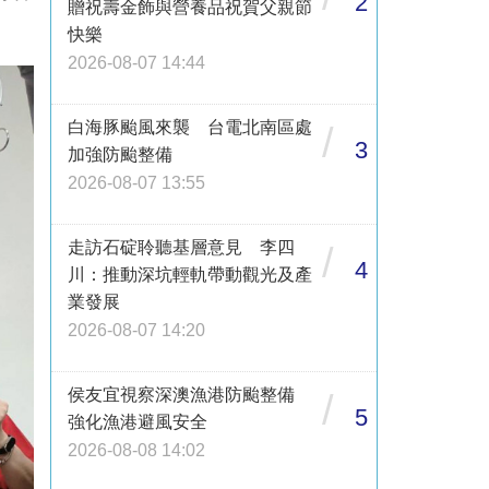
2
贈祝壽金飾與營養品祝賀父親節
快樂
2026-08-07 14:44
白海豚颱風來襲 台電北南區處
/
3
加強防颱整備
2026-08-07 13:55
走訪石碇聆聽基層意見 李四
/
4
川：推動深坑輕軌帶動觀光及產
業發展
2026-08-07 14:20
侯友宜視察深澳漁港防颱整備
/
5
強化漁港避風安全
2026-08-08 14:02