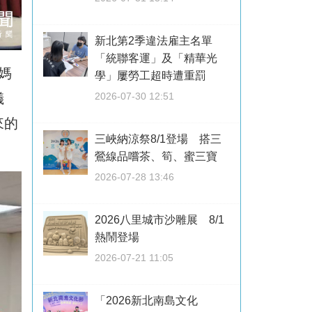
新北第2季違法雇主名單
「統聯客運」及「精華光
媽
學」屢勞工超時遭重罰
儀
2026-07-30 12:51
來的
三峽納涼祭8/1登場 搭三
鶯線品嚐茶、筍、蜜三寶
2026-07-28 13:46
2026八里城市沙雕展 8/1
熱鬧登場
2026-07-21 11:05
「2026新北南島文化