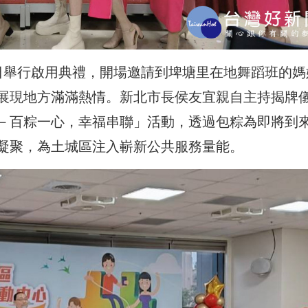
日舉行啟用典禮，開場邀請到埤塘里在地舞蹈班的媽
展現地方滿滿熱情。新北市長侯友宜親自主持揭牌
－百粽一心，幸福串聯」活動，透過包粽為即將到
凝聚，為土城區注入嶄新公共服務量能。