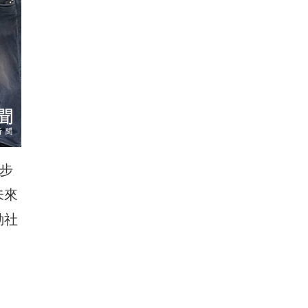
步
未來
動社
。