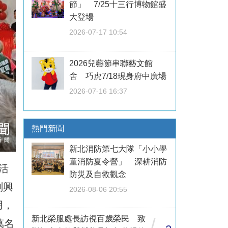
節」 7/25十三行博物館盛
大登場
2026-07-17 10:54
2026兒藝節串聯藝文館
舍 巧虎7/18現身府中廣場
2026-07-16 16:37
熱門新聞
新北消防第七大隊「小小學
童消防夏令營」 深耕消防
活
防災及自救觀念
劃興
2026-08-06 20:55
用，
新北榮服處長訪視百歲榮民 致
/
萬名