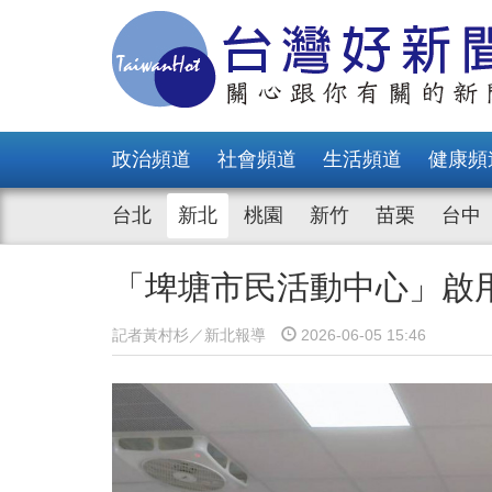
政治頻道
社會頻道
生活頻道
健康頻
台北
新北
桃園
新竹
苗栗
台中
「埤塘市民活動中心」啟
記者黃村杉／新北報導
2026-06-05 15:46