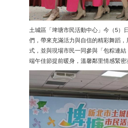
土城區「埤塘市民活動中心」
今（5）
們，帶來充滿活力與自信的精彩舞蹈，
式，並與現場市民一同參與「包粽連結
端午佳節提前暖身，溫馨鄰里情感緊密