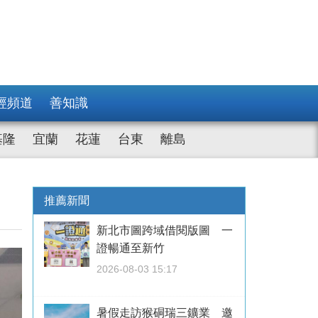
經頻道
善知識
基隆
宜蘭
花蓮
台東
離島
推薦新聞
新北市圖跨域借閱版圖 一
證暢通至新竹
2026-08-03 15:17
暑假走訪猴硐瑞三鑛業 邀