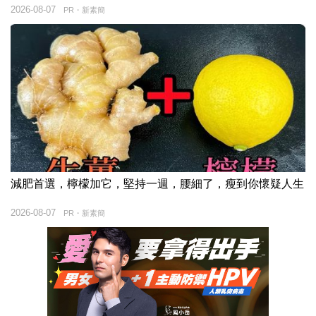
2026-08-07
PR・新素簡
減肥首選，檸檬加它，堅持一週，腰細了，瘦到你懷疑人生
2026-08-07
PR・新素簡