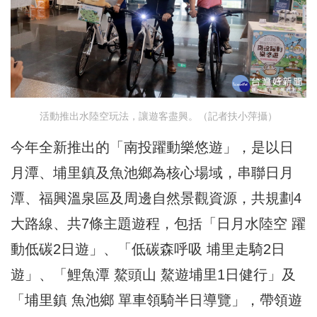
活動推出水陸空玩法，讓遊客盡興。（記者扶小萍攝）
今年全新推出的「南投躍動樂悠遊」，是以日
月潭、埔里鎮及魚池鄉為核心場域，串聯日月
潭、福興溫泉區及周邊自然景觀資源，共規劃4
大路線、共7條主題遊程，包括「日月水陸空 躍
動低碳2日遊」、「低碳森呼吸 埔里走騎2日
遊」、「鯉魚潭 鰲頭山 鰲遊埔里1日健行」及
「埔里鎮 魚池鄉 單車領騎半日導覽」，帶領遊