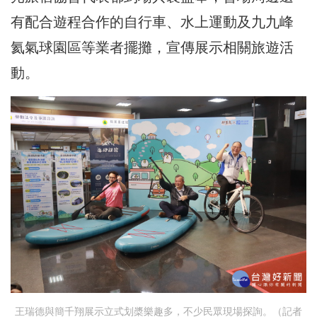
有配合遊程合作的自行車、水上運動及九九峰
氦氣球園區等業者擺攤，宣傳展示相關旅遊活
動。
王瑞德與簡千翔展示立式划槳樂趣多，不少民眾現場探詢。（記者