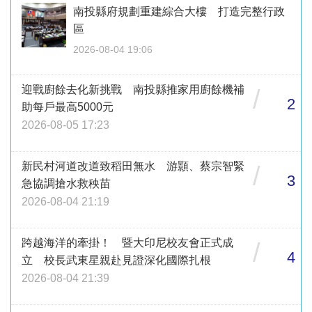
南投縣府規劃重建綜合大樓 打造完整行政
區
2026-08-04 19:06
迎戰廚餘去化新挑戰 南投縣推家用廚餘機補
/
2
助每戶最高5000元
2026-08-05 17:23
新民村河道改道致稻田無水 游顥、蔡宗智緊
/
3
急協調搶水救秧苗
2026-08-04 21:19
跨越海洋的牽掛！ 暨大印尼校友會正式成
/
4
立 校長武東星親赴見證深化國際扎根
2026-08-04 21:39