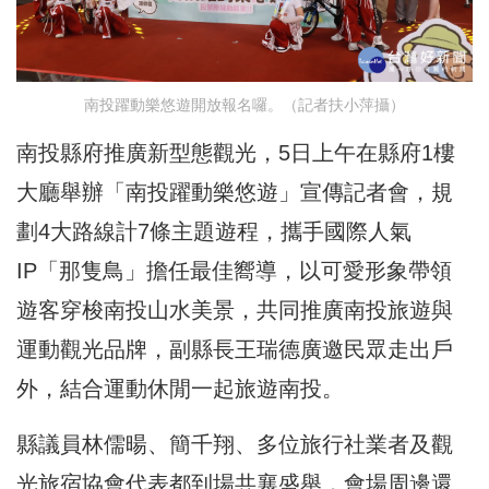
南投躍動樂悠遊開放報名囉。（記者扶小萍攝）
南投縣府推廣新型態觀光，5日上午在縣府1樓
大廳舉辦「南投躍動樂悠遊」宣傳記者會，規
劃4大路線計7條主題遊程，攜手國際人氣
IP「那隻鳥」擔任最佳嚮導，以可愛形象帶領
遊客穿梭南投山水美景，共同推廣南投旅遊與
運動觀光品牌，副縣長王瑞德廣邀民眾走出戶
外，結合運動休閒一起旅遊南投。
縣議員林儒暘、簡千翔、多位旅行社業者及觀
光旅宿協會代表都到場共襄盛舉，會場周邊還