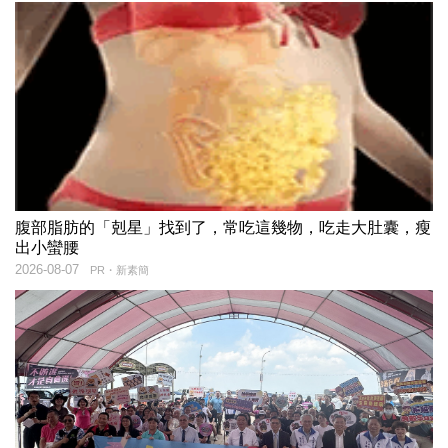
腹部脂肪的「剋星」找到了，常吃這幾物，吃走大肚囊，瘦
出小蠻腰
2026-08-07
PR・新素簡