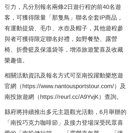
引力，凡分別報名兩條2日遊行程的前40名遊
客，可獲得限量「那隻鳥」聯名全套IP商品，
有運動提袋、毛巾、水壺及帽子，其他遊程參
與者可獲得限定聯名好禮，如野餐墊、露營
椅、折疊籃及保溫袋等，增添旅遊驚喜及收藏
樂趣值。
相關活動資訊及報名方式可至南投躍動樂悠遊
官網（
https://www.nantousportstour.com/
）及
南投旅遊網（
https://reurl.cc/A9YvjK
）查詢。
縣府將持續推出多元主題觀光活動，6月舉辦的
「南投巧克力咖啡節」及接力登場深受民眾喜