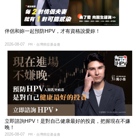
伴侶和妳一起預防HPV，才有資格說愛妳！
2026-08-07
PR・台灣癌症基金會
立即諮詢HPV！是對自己健康最好的投資，把握現在不嫌
晚！
2026-08-07
PR・台灣癌症基金會