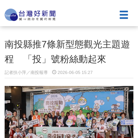
南投縣推7條新型態觀光主題遊
程 「投」號粉絲動起來
記者扶小萍／南投報導
2026-06-05 15:27