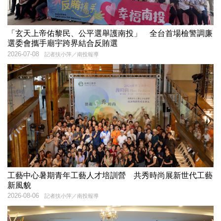
「玄天上帝佑黎民、公平選舉護南投」 全台首場檢警調廉
選委會攜手廟宇跨界結合反賄選
2026-07-08
記者扶小萍／南投報導
工藝中心暑期青年工藝人才培訓營 共秀時尚展新世代工藝
新風貌
2026-08-06
記者扶小萍／南投報導