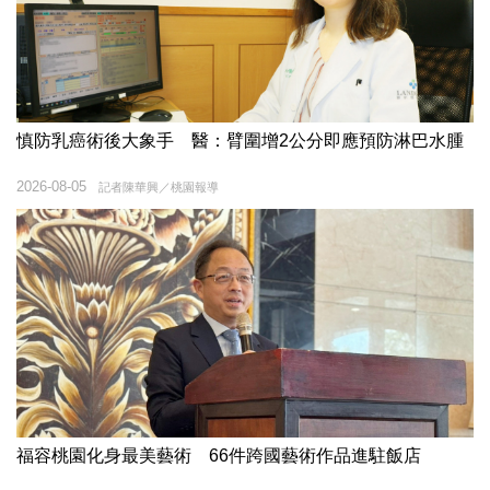
慎防乳癌術後大象手 醫：臂圍增2公分即應預防淋巴水腫
2026-08-05
記者陳華興／桃園報導
福容桃園化身最美藝術 66件跨國藝術作品進駐飯店