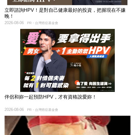
立即諮詢HPV！是對自己健康最好的投資，把握現在不嫌
晚！
2026-08-06
PR・台灣癌症基金會
伴侶和妳一起預防HPV，才有資格說愛妳！
2026-08-06
PR・台灣癌症基金會