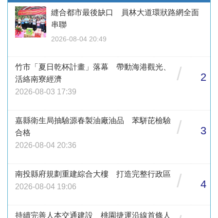
縫合都市最後缺口 員林大道環狀路網全面
串聯
2026-08-04 20:49
竹市「夏日乾杯計畫」落幕 帶動海港觀光、
/
2
活絡南寮經濟
2026-08-03 17:39
嘉縣衛生局抽驗源春製油廠油品 苯駢芘檢驗
/
3
合格
2026-08-04 20:36
南投縣府規劃重建綜合大樓 打造完整行政區
/
4
2026-08-04 19:06
持續完善人本交通建設 桃園捷運沿線首條人