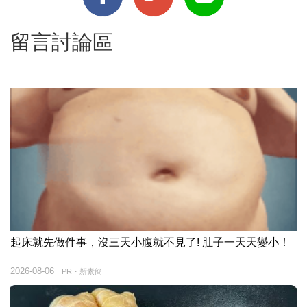
留言討論區
起床就先做件事，沒三天小腹就不見了! 肚子一天天變小！
2026-08-06
PR・新素簡