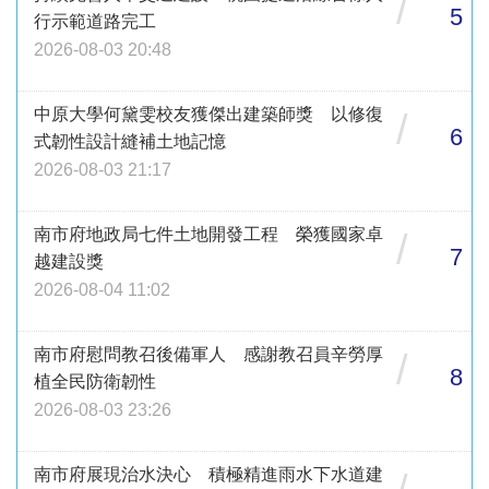
/
5
行示範道路完工
2026-08-03 20:48
中原大學何黛雯校友獲傑出建築師獎 以修復
/
6
式韌性設計縫補土地記憶
2026-08-03 21:17
南市府地政局七件土地開發工程 榮獲國家卓
/
7
越建設獎
2026-08-04 11:02
南市府慰問教召後備軍人 感謝教召員辛勞厚
/
8
植全民防衛韌性
2026-08-03 23:26
南市府展現治水決心 積極精進雨水下水道建