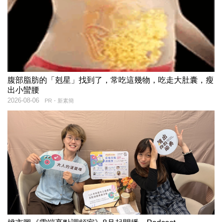
腹部脂肪的「剋星」找到了，常吃這幾物，吃走大肚囊，瘦
出小蠻腰
2026-08-06
PR・新素簡