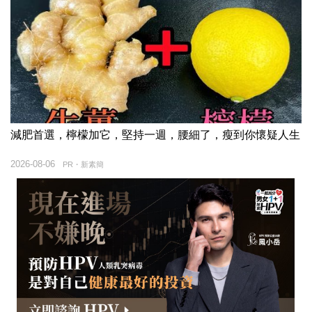
減肥首選，檸檬加它，堅持一週，腰細了，瘦到你懷疑人生
2026-08-06
PR・新素簡