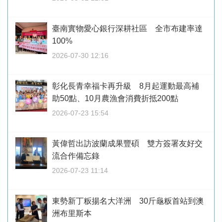
臺南實物愛心銀行深耕社區 全市布建率達
100%
2026-07-30 12:16
彰化長青幸福卡再升級 8月起運動最高補
助50點、10月農漁會消費折抵200點
2026-07-23 15:54
黃偉哲出訪波蘭成果豐碩 雙方簽署友好交
流合作備忘錄
2026-07-23 11:14
東勢新丁粄揚名大洋洲 30斤龜粄首站到澳
洲布里斯本