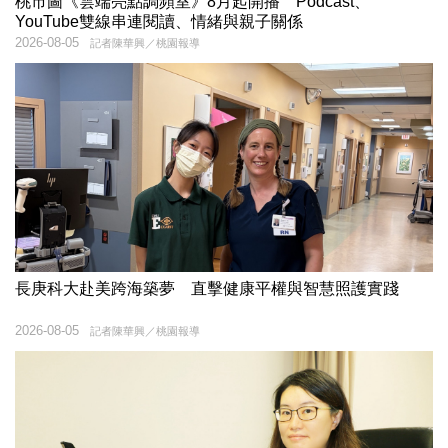
桃市圖《雲端亮點調頻室》8月起開播 Podcast、
YouTube雙線串連閱讀、情緒與親子關係
2026-08-05
記者陳華興／桃園報導
長庚科大赴美跨海築夢 直擊健康平權與智慧照護實踐
2026-08-05
記者陳華興／桃園報導