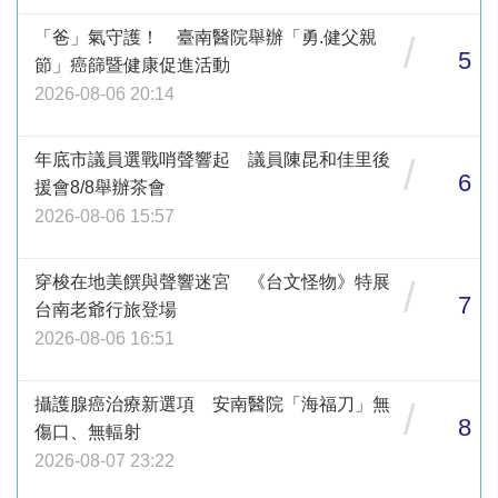
「爸」氣守護！ 臺南醫院舉辦「勇.健父親
/
5
節」癌篩暨健康促進活動
2026-08-06 20:14
年底市議員選戰哨聲響起 議員陳昆和佳里後
/
6
援會8/8舉辦茶會
2026-08-06 15:57
穿梭在地美饌與聲響迷宮 《台文怪物》特展
/
7
台南老爺行旅登場
2026-08-06 16:51
攝護腺癌治療新選項 安南醫院「海福刀」無
/
8
傷口、無輻射
2026-08-07 23:22