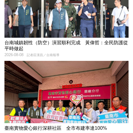
台南城鎮韌性（防空）演習順利完成 黃偉哲：全民防護從
平時做起
2026-08-08
記者莊漢昌／台南報導
臺南實物愛心銀行深耕社區 全市布建率達100%