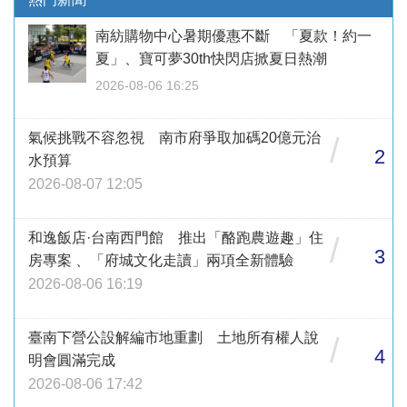
南紡購物中心暑期優惠不斷 「夏款！約一
夏」、寶可夢30th快閃店掀夏日熱潮
2026-08-06 16:25
氣候挑戰不容忽視 南市府爭取加碼20億元治
/
2
水預算
2026-08-07 12:05
和逸飯店·台南西門館 推出「酪跑農遊趣」住
/
3
房專案 、「府城文化走讀」兩項全新體驗
2026-08-06 16:19
臺南下營公設解編市地重劃 土地所有權人說
/
4
明會圓滿完成
2026-08-06 17:42