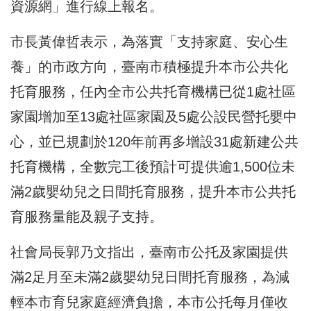
資源網」進行線上報名。
市長黃偉哲表示，為落實「支持家庭、安心生
養」的市政方向，臺南市積極提升本市公共化
托育服務，任內全市公共托育機構已從1處社區
家園增加至13處社區家園及5處公設民營托嬰中
心，並已規劃於120年前再多增設31處新建公共
托育機構，全數完工後預計可提供逾1,500位未
滿2歲嬰幼兒之日間托育服務，提升本市公共托
育服務量能及親子支持。
社會局長郭乃文指出，臺南市公托及家園提供
滿2足月至未滿2歲嬰幼兒日間托育服務，為減
輕本市育兒家庭經濟負擔，本市公托每月僅收