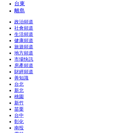
台東
離島
政治頻道
社會頻道
生活頻道
健康頻道
旅遊頻道
地方頻道
市場快訊
房產頻道
財經頻道
善知識
台北
新北
桃園
新竹
苗栗
台中
彰化
南投