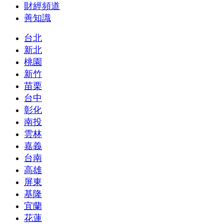
財經頻道
善知識
台北
新北
桃園
新竹
苗栗
台中
彰化
南投
雲林
嘉義
台南
高雄
屏東
基隆
宜蘭
花蓮