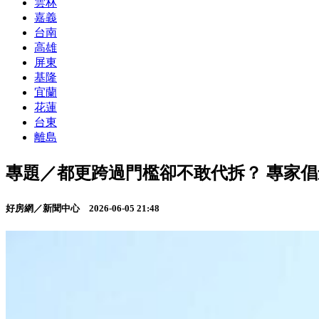
雲林
嘉義
台南
高雄
屏東
基隆
宜蘭
花蓮
台東
離島
專題／都更跨過門檻卻不敢代拆？ 專家
好房網／新聞中心
2026-06-05 21:48