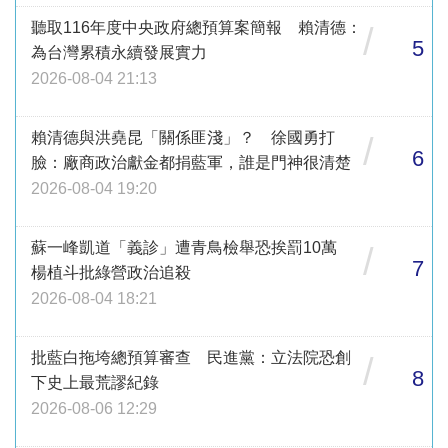
聽取116年度中央政府總預算案簡報 賴清德：
/
5
為台灣累積永續發展實力
2026-08-04 21:13
賴清德與洪堯昆「關係匪淺」？ 徐國勇打
/
6
臉：廠商政治獻金都捐藍軍，誰是門神很清楚
2026-08-04 19:20
蘇一峰凱道「義診」遭青鳥檢舉恐挨罰10萬
/
7
楊植斗批綠營政治追殺
2026-08-04 18:21
批藍白拖垮總預算審查 民進黨：立法院恐創
/
8
下史上最荒謬紀錄
2026-08-06 12:29