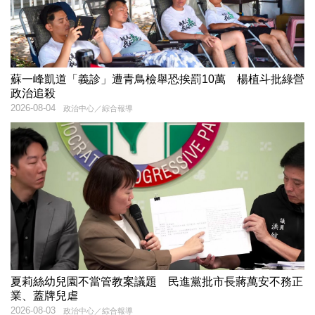
蘇一峰凱道「義診」遭青鳥檢舉恐挨罰10萬 楊植斗批綠營
政治追殺
2026-08-04
政治中心／綜合報導
夏莉絲幼兒園不當管教案議題 民進黨批市長蔣萬安不務正
業、蓋牌兒虐
2026-08-03
政治中心／綜合報導