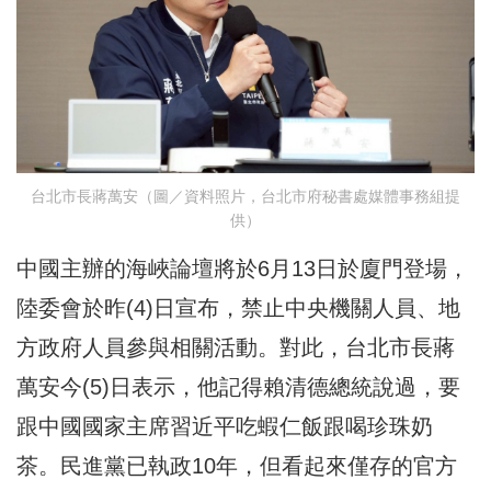
台北市長蔣萬安（圖／資料照片，台北市府秘書處媒體事務組提
供）
中國主辦的海峽論壇將於6月13日於廈門登場，
陸委會於昨(4)日宣布，禁止中央機關人員、地
方政府人員參與相關活動。對此，台北市長蔣
萬安今(5)日表示，他記得賴清德總統說過，要
跟中國國家主席習近平吃蝦仁飯跟喝珍珠奶
茶。民進黨已執政10年，但看起來僅存的官方