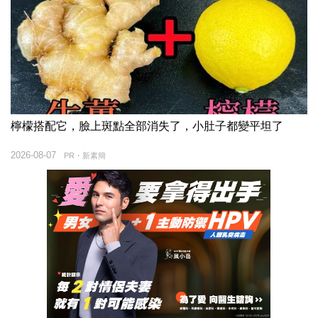
檸檬搭配它，臉上斑點全部消失了，小肚子都變平坦了
2026-08-07
PR・新素簡