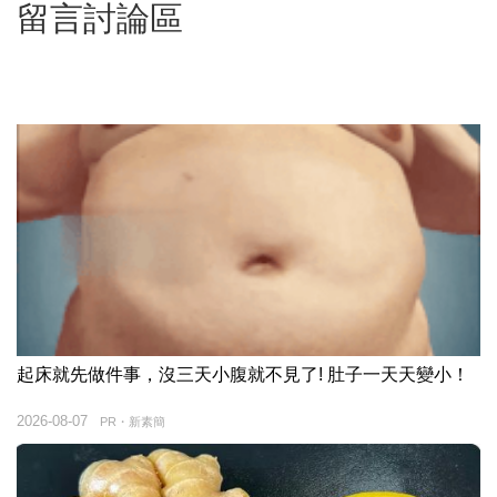
留言討論區
起床就先做件事，沒三天小腹就不見了! 肚子一天天變小！
2026-08-07
PR・新素簡