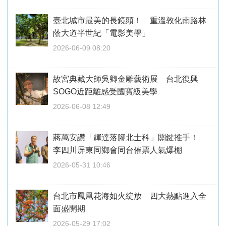
臺北城市最美的長鏡頭！ 重溫敦化南路林
蔭大道半世紀「電影美學」
2026-06-09 08:20
故宮典藏大師吳卿金雕藝術展 台北復興
SOGO近距離感受國寶級美學
2026-06-08 12:49
蔣萬安讚「輝達落腳北士科」關鍵推手！
李四川屏東同鄉會同台催票人氣爆棚
2026-05-31 10:46
台北市鳳凰花海如火綻放 四大熱點進入全
面盛開期
2026-05-29 17:02