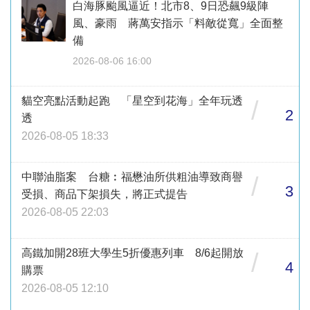
白海豚颱風逼近！北市8、9日恐飆9級陣
風、豪雨 蔣萬安指示「料敵從寬」全面整
備
2026-08-06 16:00
貓空亮點活動起跑 「星空到花海」全年玩透
/
2
透
2026-08-05 18:33
中聯油脂案 台糖︰福懋油所供粗油導致商譽
/
3
受損、商品下架損失，將正式提告
2026-08-05 22:03
高鐵加開28班大學生5折優惠列車 8/6起開放
/
4
購票
2026-08-05 12:10