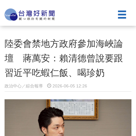
陸委會禁地方政府參加海峽論
壇 蔣萬安：賴清德曾說要跟
習近平吃蝦仁飯、喝珍奶
政治中心／綜合報導
2026-06-05 12:26