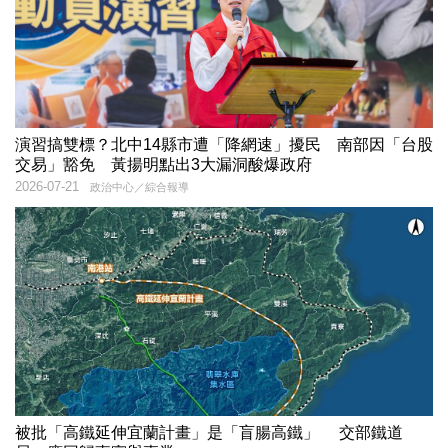
演習搞雙標？北中14縣市遭「降網速」擾民 南部因「台股
交易」豁免 黃揚明點出3大漏洞酸爆政府
2026-07-21
政治中心／綜合報導
被批「高鐵延伸宜蘭計畫」是「盲腸高鐵」 交部鐵道