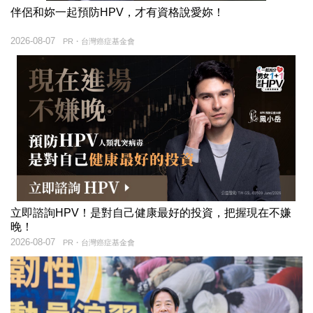
伴侶和妳一起預防HPV，才有資格說愛妳！
2026-08-07
PR・台灣癌症基金會
立即諮詢HPV！是對自己健康最好的投資，把握現在不嫌
晚！
2026-08-07
PR・台灣癌症基金會