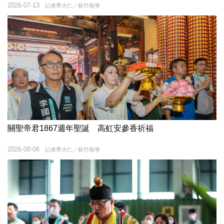
2026-07-13
記者季大仁／新竹報導
關聖帝君1867週年聖誕 高虹安參香祈福
2026-08-06
記者季大仁／新竹報導