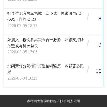
打造竹北宜居幸福城 邱臣遠：未來將自己定
/
8
位為「市府 CEO」
2026-08-05 18:13
鄭麗文、楊文科高喊五合一必勝 呼籲支持徐
/
9
欣瑩成為科技縣長
2026-08-05 17:06
北榮新竹分院攜手打造偏鄉醫療 照顧更多民
/
10
眾
2026-08-04 10:16
本站由大運聯和國際有限公司所維運