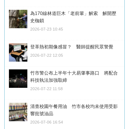
為170線林道巨木「老前輩」解索 解開歷
史枷鎖
2026-07-23 10:45
登革熱初期像感冒？ 醫師提醒民眾警覺
2026-07-22 12:05
竹市警公布上半年十大易肇事路口 將配合
科技執法加強取締
2026-07-22 11:58
清查校園午餐用油 竹市各校均未使用受影
響批號油品
2026-07-06 16:54