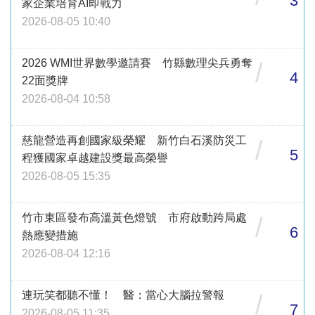
3
家企業培育AI即戰力
2026-08-05 10:40
2026 WMI世界數學邀請賽 竹縣數理尖兵勇奪
/
4
22面獎牌
2026-08-04 10:58
慈龍營造再創國家級榮耀 新竹白石溪防災工
/
5
程獲國家卓越建設獎最高榮譽
2026-08-05 15:35
竹市東區發布高溫黃色燈號 市府啟動跨局處
/
6
熱應變措施
2026-08-04 12:16
連玩笑都聽不懂！ 醫：當心大腦拉警報
/
7
2026-08-05 11:35