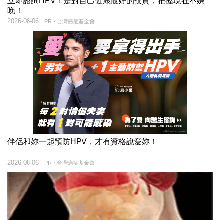
立即諮詢HPV！是對自己健康最好的投資，把握現在不嫌
晚！
2026-08-06
PR・台灣癌症基金會
伴侶和妳一起預防HPV，才有資格說愛妳！
2026-08-06
PR・台灣癌症基金會