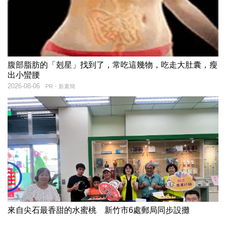
腹部脂肪的「剋星」找到了，常吃這幾物，吃走大肚囊，瘦
出小蠻腰
2026-08-06
PR・新素簡
來自尖石最香甜的水蜜桃 新竹市6處郵局同步設攤