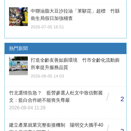
中聯油脂大豆沙拉油「苯駢芘」超標 竹縣
衛生局假日加強稽查
2026-07-05 16:51
熱門新聞
打造全齡友善如廁環境 竹市全齡化流動廁
所車提升服務品質
2026-08-05 14:03
竹北選情告急？ 藍營參選人杜文中致信鄭麗
/
2
文：藍白合作絕不能喪失尊嚴
2026-08-04 11:28
建立產業就業完整銜接機制 陽明交大攜手40
/