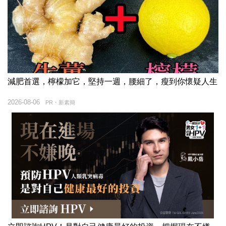
減肥首選，檸檬加它，堅持一週，腰細了，瘦到你懷疑人生
2026-08-06
PR・新素簡