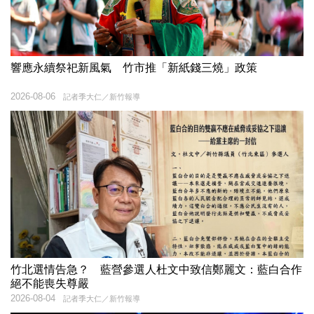
響應永續祭祀新風氣 竹市推「新紙錢三燒」政策
2026-08-06
記者季大仁／新竹報導
竹北選情告急？ 藍營參選人杜文中致信鄭麗文：藍白合作
絕不能喪失尊嚴
2026-08-04
記者季大仁／新竹報導