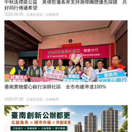
中秋送禮挺公益 黃偉哲邀各界支持身障團體優先採購 共
好同行傳遞希望
2026-08-05
記者莊漢昌／台南報導
臺南實物愛心銀行深耕社區 全市布建率達100%
2026-07-30
記者莊漢昌／台南報導