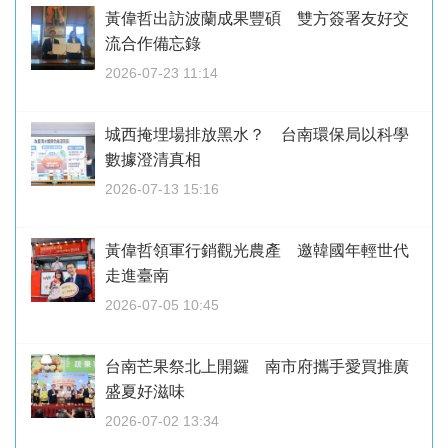
黃偉哲出訪波蘭成果豐碩 雙方簽署友好交
流合作備忘錄
2026-07-23 11:14
城西掩埋場排放黑水？ 台南環保局以科學
數據澄清真相
2026-07-13 15:16
黃偉哲領軍行銷觀光農產 邀韓國年輕世代
走進臺南
2026-07-05 10:45
台南芒果祭北上開鑼 南市府攜手愛買推廣
盛夏好滋味
2026-07-02 13:34