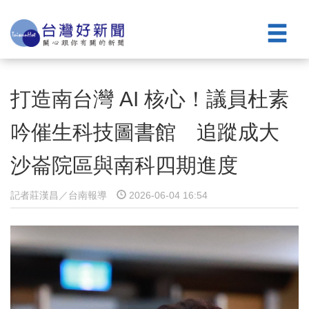
打造南台灣 AI 核心！議員杜素
吟催生科技圖書館 追蹤成大
沙崙院區與南科四期進度
記者莊漢昌／台南報導
2026-06-04 16:54