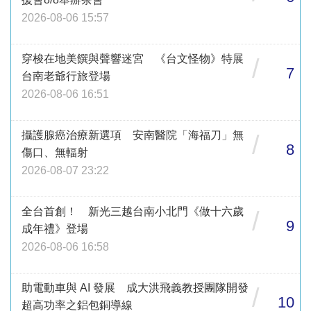
2026-08-06 15:57
穿梭在地美饌與聲響迷宮 《台文怪物》特展
/
7
台南老爺行旅登場
2026-08-06 16:51
攝護腺癌治療新選項 安南醫院「海福刀」無
/
8
傷口、無輻射
2026-08-07 23:22
全台首創！ 新光三越台南小北門《做十六歲
/
9
成年禮》登場
2026-08-06 16:58
助電動車與 AI 發展 成大洪飛義教授團隊開發
/
10
超高功率之鋁包銅導線