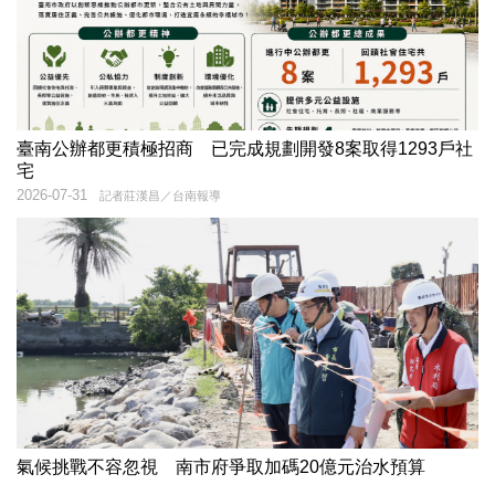
臺南公辦都更積極招商 已完成規劃開發8案取得1293戶社
宅
2026-07-31
記者莊漢昌／台南報導
氣候挑戰不容忽視 南市府爭取加碼20億元治水預算