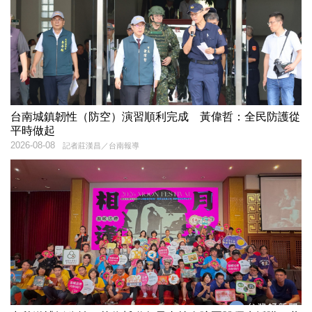
台南城鎮韌性（防空）演習順利完成 黃偉哲：全民防護從
平時做起
2026-08-08
記者莊漢昌／台南報導