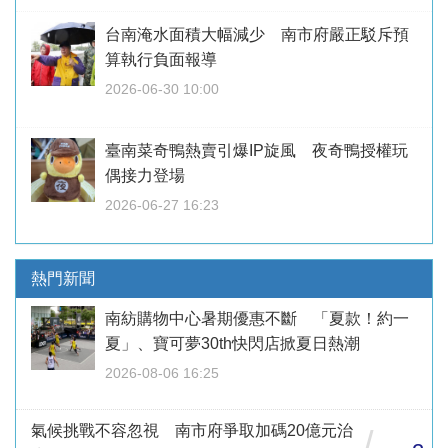
台南淹水面積大幅減少 南市府嚴正駁斥預
算執行負面報導
2026-06-30 10:00
臺南菜奇鴨熱賣引爆IP旋風 夜奇鴨授權玩
偶接力登場
2026-06-27 16:23
熱門新聞
南紡購物中心暑期優惠不斷 「夏款！約一
夏」、寶可夢30th快閃店掀夏日熱潮
2026-08-06 16:25
氣候挑戰不容忽視 南市府爭取加碼20億元治
/