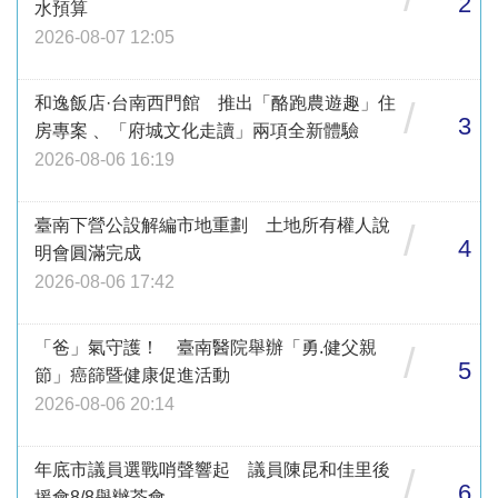
2
水預算
2026-08-07 12:05
和逸飯店·台南西門館 推出「酪跑農遊趣」住
/
3
房專案 、「府城文化走讀」兩項全新體驗
2026-08-06 16:19
臺南下營公設解編市地重劃 土地所有權人說
/
4
明會圓滿完成
2026-08-06 17:42
「爸」氣守護！ 臺南醫院舉辦「勇.健父親
/
5
節」癌篩暨健康促進活動
2026-08-06 20:14
年底市議員選戰哨聲響起 議員陳昆和佳里後
/
6
援會8/8舉辦茶會