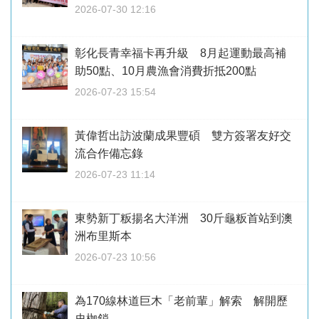
2026-07-30 12:16
彰化長青幸福卡再升級 8月起運動最高補
助50點、10月農漁會消費折抵200點
2026-07-23 15:54
黃偉哲出訪波蘭成果豐碩 雙方簽署友好交
流合作備忘錄
2026-07-23 11:14
東勢新丁粄揚名大洋洲 30斤龜粄首站到澳
洲布里斯本
2026-07-23 10:56
為170線林道巨木「老前輩」解索 解開歷
史枷鎖