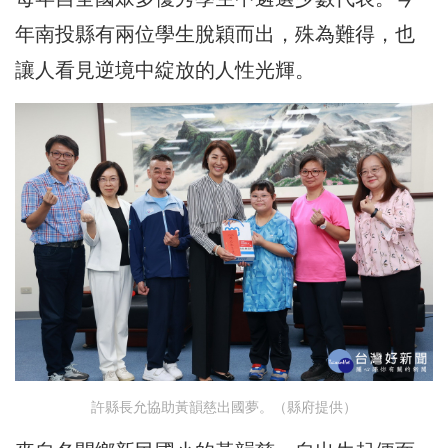
年南投縣有兩位學生脫穎而出，殊為難得，也
讓人看見逆境中綻放的人性光輝。
許縣長允協助黃韻慈出國夢。（縣府提供）