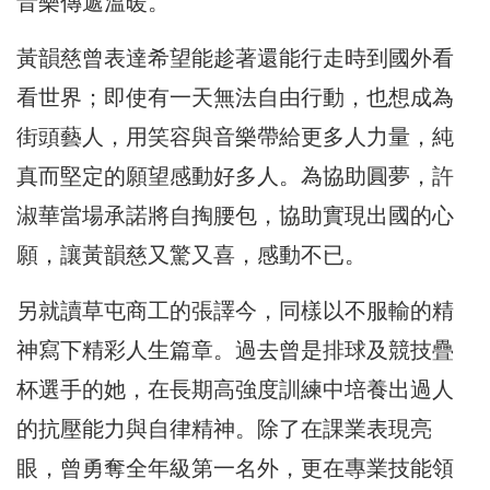
音樂傳遞溫暖。
黃韻慈曾表達希望能趁著還能行走時到國外看
看世界；即使有一天無法自由行動，也想成為
街頭藝人，用笑容與音樂帶給更多人力量，純
真而堅定的願望感動好多人。為協助圓夢，許
淑華當場承諾將自掏腰包，協助實現出國的心
願，讓黃韻慈又驚又喜，感動不已。
另就讀草屯商工的張譯今，同樣以不服輸的精
神寫下精彩人生篇章。過去曾是排球及競技疊
杯選手的她，在長期高強度訓練中培養出過人
的抗壓能力與自律精神。除了在課業表現亮
眼，曾勇奪全年級第一名外，更在專業技能領