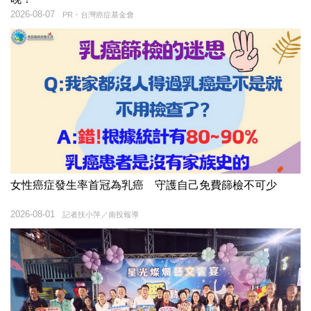
2026-08-07
PR・台灣癌症基金會
女性癌症發生率首冠為乳癌 守護自己免費篩檢不可少
2026-08-01
記者扶小萍／南投報導