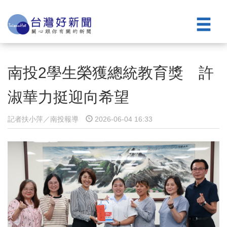
南投2學生榮獲總統教育獎 許
淑華力挺迎向希望
記者扶小萍／南投報導
2026-06-04 16:33