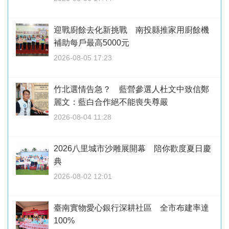
迎戰廚餘去化新挑戰 南投縣推家用廚餘機
補助每戶最高5000元
2026-08-05 17:23
竹北選情告急？ 藍營參選人杜文中致信鄭
麗文：藍白合作絕不能喪失尊嚴
2026-08-04 11:28
2026八里城市沙雕展開幕 陪你歡度夏日慶
典
2026-08-02 12:01
臺南實物愛心銀行深耕社區 全市布建率達
100%