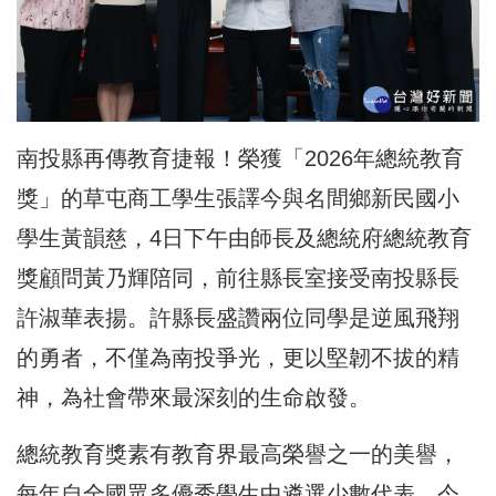
南投縣再傳教育捷報！榮獲「2026年總統教育
獎」的草屯商工學生張譯今與名間鄉新民國小
學生黃韻慈，4日下午由師長及總統府總統教育
獎顧問黃乃輝陪同，前往縣長室接受南投縣長
許淑華表揚。許縣長盛讚兩位同學是逆風飛翔
的勇者，不僅為南投爭光，更以堅韌不拔的精
神，為社會帶來最深刻的生命啟發。
總統教育獎素有教育界最高榮譽之一的美譽，
每年自全國眾多優秀學生中遴選少數代表。今