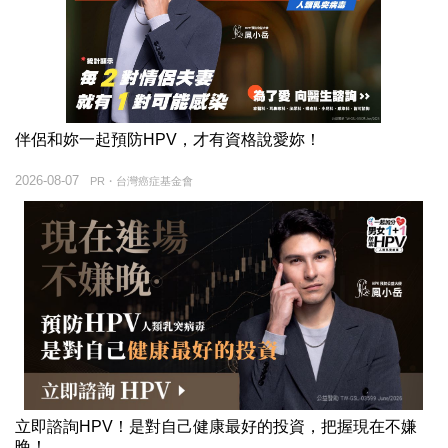
伴侶和妳一起預防HPV，才有資格說愛妳！
2026-08-07
PR・台灣癌症基金會
立即諮詢HPV！是對自己健康最好的投資，把握現在不嫌
晚！