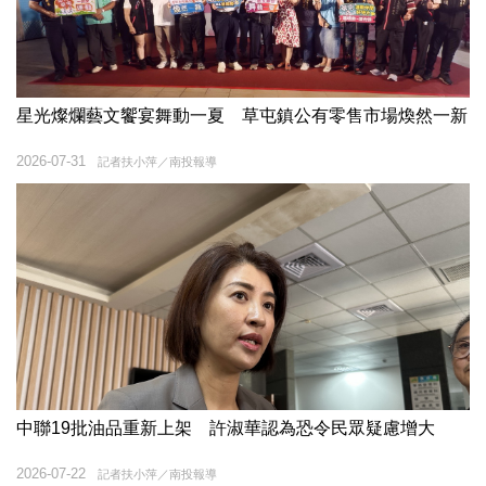
星光燦爛藝文饗宴舞動一夏 草屯鎮公有零售市場煥然一新
2026-07-31
記者扶小萍／南投報導
中聯19批油品重新上架 許淑華認為恐令民眾疑慮增大
2026-07-22
記者扶小萍／南投報導