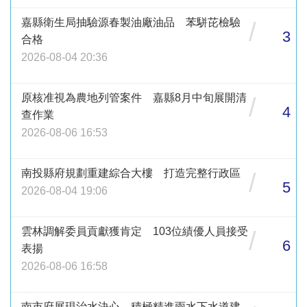
嘉縣衛生局抽驗源春製油廠油品 苯駢芘檢驗
/
3
合格
2026-08-04 20:36
原核准視為農地列管案件 嘉縣8月中旬展開清
/
4
查作業
2026-08-06 16:53
南投縣府規劃重建綜合大樓 打造完整行政區
/
5
2026-08-04 19:06
雲林調解委員貢獻獲肯定 103位績優人員接受
/
6
表揚
2026-08-06 16:58
南市府展現治水決心 積極精進雨水下水道建