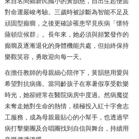
來自名間鄉新民國小的黃韻慈，自出生起便面
對命運嚴峻考驗。三歲時被診斷為智能不足及
頑固型癲癇，之後更確診罹患罕見疾病「懷特
薩頓症候群」。長年來，她必須與頻繁發作的
癲癇及逐漸退化的身體機能共處，但始終保持
樂觀笑容，勇敢迎向每一天。
在擔任教師的母親細心陪伴下，黃韻慈用愛與
希望對抗病痛。當同齡孩子在寒暑假享受歡樂
時光，她卻經常在醫院病房中度過。然病魔從
未奪走她對生命的熱情，積極投入紅十字會志
工服務，成為母親最貼心的小幫手，也透過罕
病打擊樂團及合唱團找到自信與舞台，持續用