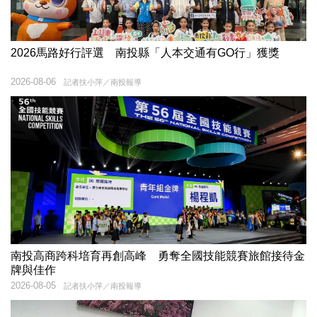
2026馬路好行評選 南投縣「人本交通有GO行」獲獎
2026-08-06
記者扶小萍／南投報導
南投高商跨科培育再創高峰 勇奪全國技能競賽旅館接待金
牌與佳作
2026-08-05
記者扶小萍／南投報導