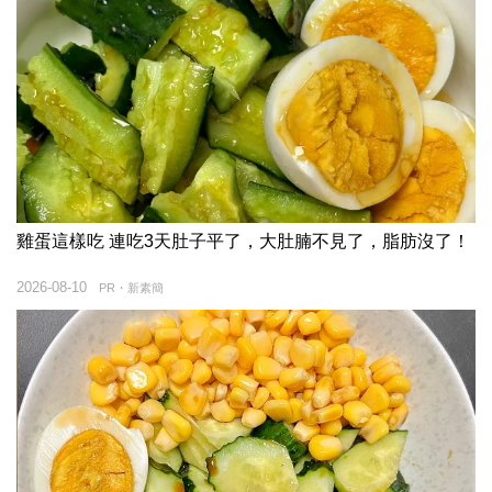
雞蛋這樣吃 連吃3天肚子平了，大肚腩不見了，脂肪沒了！
2026-08-10
PR・新素簡