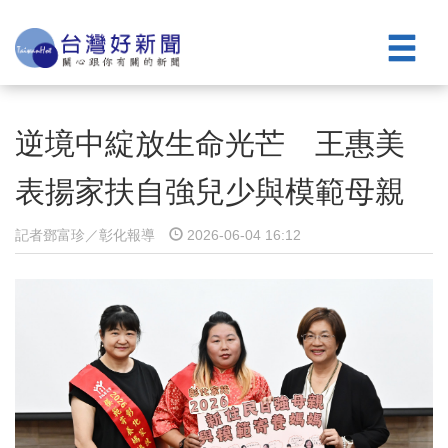
逆境中綻放生命光芒 王惠美
表揚家扶自強兒少與模範母親
記者鄧富珍／彰化報導
2026-06-04 16:12