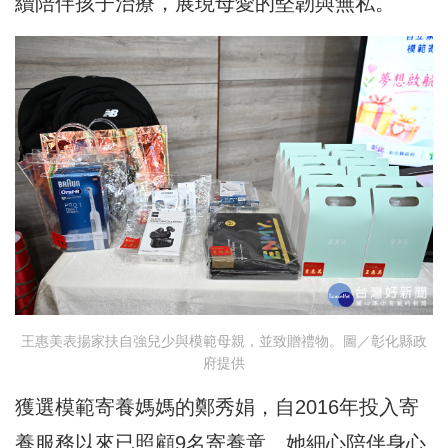
續陪伴孩子治療，展現母愛的堅韌與無私。
王惠美表揚家扶自強兒少與模範母親，並致贈禮物。圖／彰化縣政
府提供
獲選模範寄養媽媽的鄭秀娟，自2016年投入寄
養服務以來已照顧9名寄養童。她細心陪伴身心