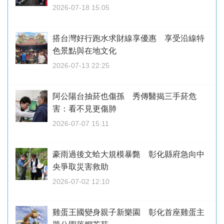
2026-07-18 15:05
搭台灣好行跑水求財線享優惠 享受沿線特
色景點與在地文化
2026-07-13 22:25
阿公陽台抽菸也傷孫 秀傳醫揭三手菸危
害：看不見更傷肺
2026-07-07 15:11
豪雨過後文蛤大規模暴斃 彰化縣府急向中
央爭取災害救助
2026-07-02 12:10
雞蛋王國變身親子新樂園 彰化首座雞蛋主