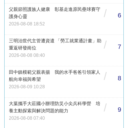
父親節照護族人健康 彰基走進原民壘球賽守
/
6
護身心靈
2026-08-08 18:52
三明治世代主管遭資遣 「勞工就業通計畫」助
/
7
重返研發崗位
2026-08-08 08:40
田中鎮模範父親表揚 我的水手爸爸引領家人
/
8
航向幸福與希望
2026-08-09 10:28
大葉攜手大莊國小辦理防災小尖兵科學營 培
/
9
養主動探索與解決問題的能力
2026-08-08 07:40