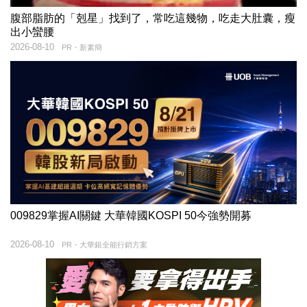
腹部脂肪的「剋星」找到了，常吃這幾物，吃走大肚囊，瘦
出小蠻腰
2026-08-10
PR・新素簡
009829掌握AI關鍵 大華韓國KOSPI 50今強勢開募
2026-08-10
PR・大華銀全能行銷方案