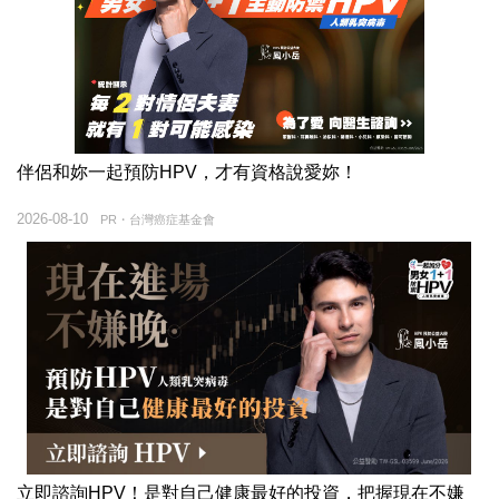
伴侶和妳一起預防HPV，才有資格說愛妳！
2026-08-10
PR・台灣癌症基金會
立即諮詢HPV！是對自己健康最好的投資，把握現在不嫌