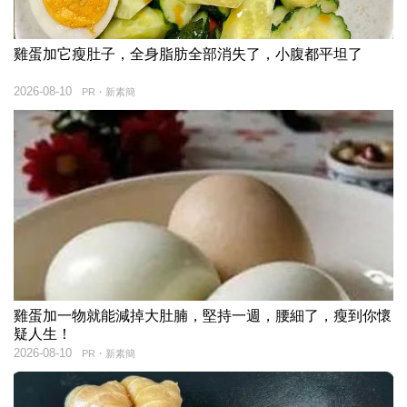
雞蛋加它瘦肚子，全身脂肪全部消失了，小腹都平坦了
2026-08-10
PR・新素簡
雞蛋加一物就能減掉大肚腩，堅持一週，腰細了，瘦到你懷
疑人生！
2026-08-10
PR・新素簡