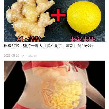
檸檬加它，堅持一週大肚腩不見了，重新回到45公斤
2026-08-10
PR・新素簡