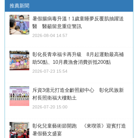
推薦新聞
暑假腸病毒升溫！1歲童睡夢反覆肌抽躍送
醫 醫籲留意重症警訊
2026-08-04 14:57
彰化長青幸福卡再升級 8月起運動最高補
助50點、10月農漁會消費折抵200點
2026-07-23 15:54
斥資3億元打造全齡照顧中心 彰化民族新
村長照衛福大樓動土
2026-07-20 15:00
彰化兒童藝術節開跑 《來喫茶》迎賓打造
暑假藝文盛宴