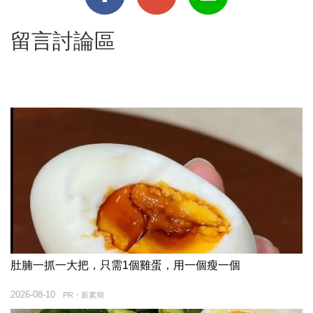
留言討論區
肚腩一抓一大把，只需1個雞蛋，用一個瘦一個
2026-08-10
PR・新素簡