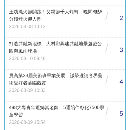
王功漁火節開跑！父親節千人烤蚵 晚間8點8
/
2
分鐘煙火迎人潮
2026-08-08 13:12
打造共融新地標 大村鄉興建共融地景遊戲公
/
3
園與風雨球場
2026-08-10 09:48
員高第23屆美術班畢業美展 誠摯邀請各界藝
/
4
術愛好者蒞臨觀賞
2026-08-09 10:33
498大專青年返鄉當老師 5週陪伴彰化7500學
/
5
童學習
2026-08-09 15:54