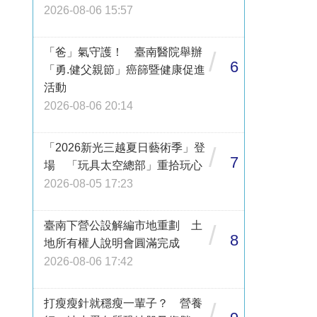
2026-08-06 15:57
「爸」氣守護！ 臺南醫院舉辦
/
6
「勇.健父親節」癌篩暨健康促進
活動
2026-08-06 20:14
「2026新光三越夏日藝術季」登
/
7
場 「玩具太空總部」重拾玩心
2026-08-05 17:23
臺南下營公設解編市地重劃 土
/
8
地所有權人說明會圓滿完成
2026-08-06 17:42
打瘦瘦針就穩瘦一輩子？ 營養
/