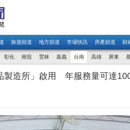
道
旅遊頻道
地方頻道
市場快訊
房產頻道
財
彰化
南投
雲林
嘉義
台南
高雄
屏東
製造所」啟用 年服務量可達10