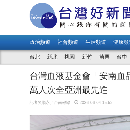
政治頻道
社會頻道
生活頻道
健康頻
台北
新北
桃園
新竹
苗栗
台中
台灣血液基金會「安南血品
萬人次全亞洲最先進
記者吳順永／台南報導
2026-06-04 15:53