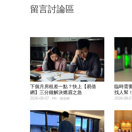
留言討論區
下個月房租差一點？快上【易借
臨時需
網】三分鐘解決燃眉之急
找人幫
2026-08-07
2026-08-0
PR・易借網