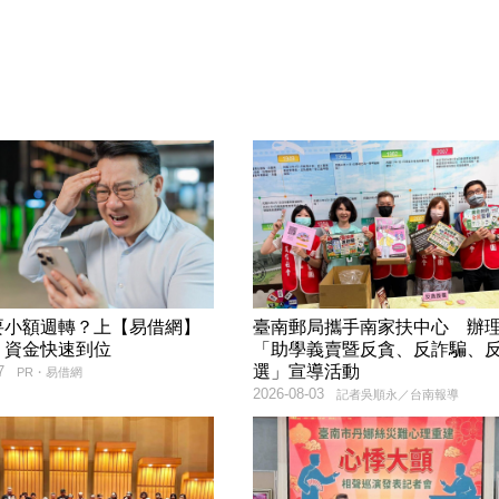
要小額週轉？上【易借網】
臺南郵局攜手南家扶中心 辦
！資金快速到位
「助學義賣暨反貪、反詐騙、
選」宣導活動
7
PR・易借網
2026-08-03
記者吳順永／台南報導