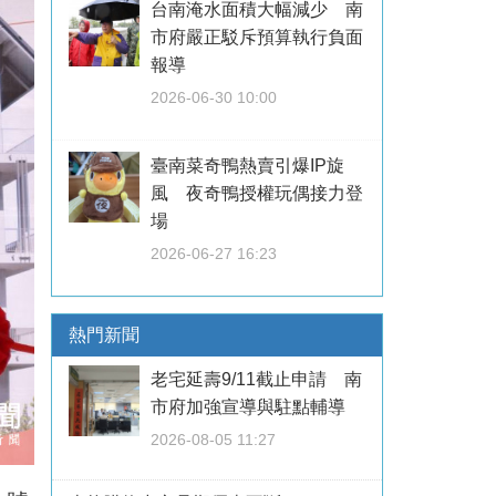
台南淹水面積大幅減少 南
市府嚴正駁斥預算執行負面
報導
2026-06-30 10:00
臺南菜奇鴨熱賣引爆IP旋
風 夜奇鴨授權玩偶接力登
場
2026-06-27 16:23
熱門新聞
老宅延壽9/11截止申請 南
市府加強宣導與駐點輔導
2026-08-05 11:27