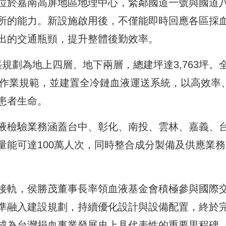
位於嘉南高屏地區地理中心，緊鄰國道一號與國道
所的能力。新設施啟用後，不僅能即時回應各區採
出的交通瓶頸，提升整體後勤效率。
築規劃為地上四層、地下兩層，總建坪達3,763坪。
P國際作業規範，並建置全冷鏈血液運送系統，以高效率
患者生命。
液檢驗業務涵蓋台中、彰化、南投、雲林、嘉義、
量能可達100萬人次，同時整合成分製備及供應業務
接軌，侯勝茂董事長率領血液基金會積極參與國際
準融入建設規劃，持續優化設計與設備配置，終於
成為台灣捐血事業發展史上具代表性的重要里程碑