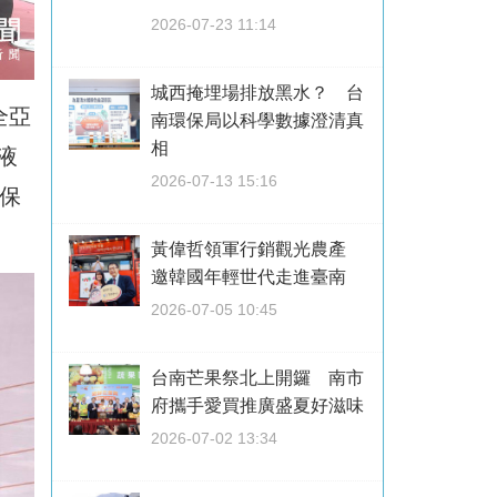
2026-07-23 11:14
城西掩埋場排放黑水？ 台
全亞
南環保局以科學數據澄清真
相
液
2026-07-13 15:16
保
黃偉哲領軍行銷觀光農產
邀韓國年輕世代走進臺南
2026-07-05 10:45
台南芒果祭北上開鑼 南市
府攜手愛買推廣盛夏好滋味
2026-07-02 13:34