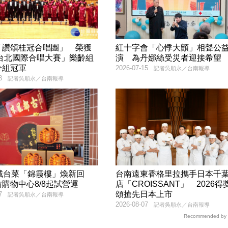
「讚頌桂冠合唱團」 榮獲
紅十字會「心悸大顫」相聲公
6台北國際合唱大賽」樂齡組
演 為丹娜絲受災者迎接希望
分組冠軍
2026-07-15
記者吳順永／台南報導
3
記者吳順永／台南報導
府城台菜「錦霞樓」煥新回
台南遠東香格里拉攜手日本千
購物中心8/8起試營運
店「CROISSANT」 2026得
頌搶先日本上市
7
記者吳順永／台南報導
2026-08-07
記者吳順永／台南報導
Recommended by