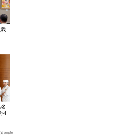
益義
葉名
獎可