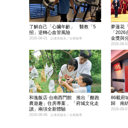
了解自己「心臟年齡」 醫教「5
夢蓮花
招」逆轉心血管風險
「202
金獎與
2026-08-01
記者吳順永／台南報導
2026-08-0
和逸飯店·台南西門館 推出「酪跑
86載
農遊趣」住房專案 、「府城文化走
歸 南紡
讀」兩項全新體驗
2026-08-0
2026-08-06
記者吳順永／台南報導