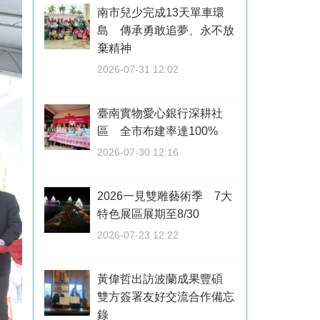
南市兒少完成13天單車環
島 傳承勇敢追夢、永不放
棄精神
2026-07-31 12:02
臺南實物愛心銀行深耕社
區 全市布建率達100%
2026-07-30 12:16
2026一見雙雕藝術季 7大
特色展區展期至8/30
2026-07-23 12:22
黃偉哲出訪波蘭成果豐碩
雙方簽署友好交流合作備忘
錄