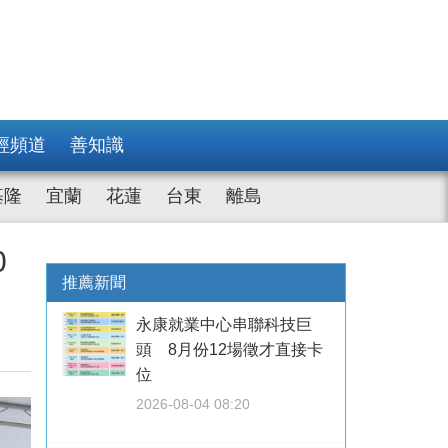
經頻道
善知識
基隆
宜蘭
花蓮
台東
離島
0
推薦新聞
永康就業中心串聯科技巨
頭 8月份12場徵才直接卡
位
2026-08-04 08:20