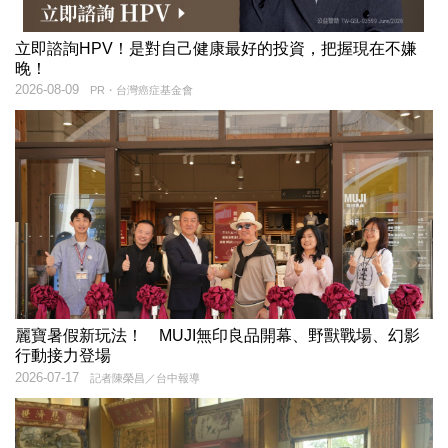
立即諮詢HPV！是對自己健康最好的投資，把握現在不嫌
晚！
2026-08-09
PR・台灣癌症基金會
麗寶暑假新玩法！ MUJI無印良品開幕、野獸戰場、幻影
行動接力登場
2026-07-17
記者陳榮昌／台中報導