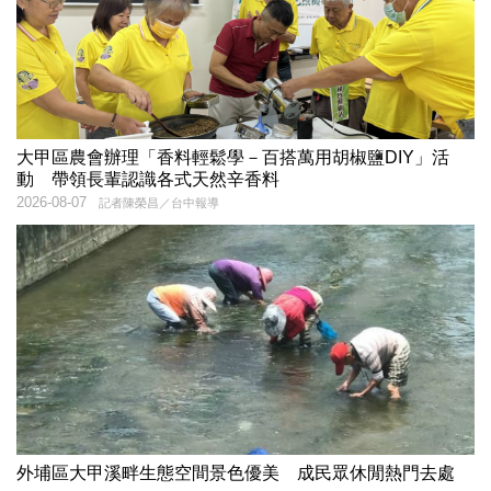
大甲區農會辦理「香料輕鬆學－百搭萬用胡椒鹽DIY」活
動 帶領長輩認識各式天然辛香料
2026-08-07
記者陳榮昌／台中報導
外埔區大甲溪畔生態空間景色優美 成民眾休閒熱門去處