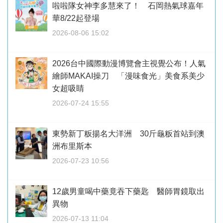
啦啦隊女神李多慧來了！ 石岡熱氣球嘉年
華8/22起登場
2026-08-06 15:02
2026台中國際動漫博覽會主視覺公布！人氣
繪師MAKAI操刀 「漫味食光」美食系美少
女超吸睛
2026-07-24 15:55
東勢新丁粄揚名大洋洲 30斤龜粄首站到澳
洲布里斯本
2026-07-23 10:56
12歲男童喝中藥竟吞下藥匙 醫師胃鏡取出
異物
2026-07-13 11:04