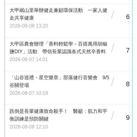
大甲岷山里舉辦健走兼顧環保活動 一家人健
/
6
走共享健康
2026-08-08 13:20
大甲區農會辦理「香料輕鬆學－百搭萬用胡椒
/
7
鹽DIY」活動 帶領長輩認識各式天然辛香料
2026-08-07 14:01
「山谷巡禮・星空樂章」部落健行音樂會 9/5
/
8
谷關登場
2026-08-07 10:18
跌倒是長輩健康致命殺手！ 醫籲：肌力和平
/
9
衡訓練是預防關鍵
2026-08-08 12:10