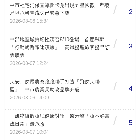
中市社宅消保宣導圖卡竟出現五星國徽 都發
/
2
局坦承審查疏失已緊急下架
2026-08-06 15:34
中部地區城鎮韌性演習8/10登場 首度舉辦
/
3
「行動網路降速演練」 高鐵提醒旅客提早訂
票取票
2026-08-07 12:24
大安、虎尾農會強強聯手打造「飛虎大聯
/
4
盟」 中市農業局助攻品牌升級
2026-08-06 14:09
王凱猝逝掀睡眠健康討論 醫示警「睡不好當
/
5
成日常」最危險
2026-08-07 10:04