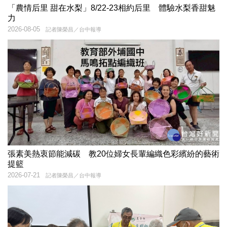
「農情后里 甜在水梨」8/22-23相約后里 體驗水梨香甜魅
力
2026-08-05
記者陳榮昌／台中報導
張素美熱衷節能減碳 教20位婦女長輩編織色彩繽紛的藝術
提籃
2026-07-21
記者陳榮昌／台中報導