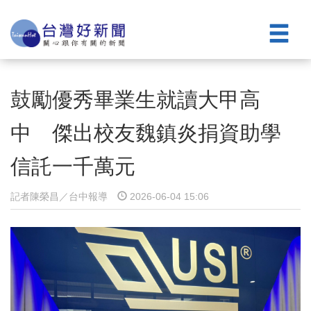
鼓勵優秀畢業生就讀大甲高
中 傑出校友魏鎮炎捐資助學
信託一千萬元
記者陳榮昌／台中報導
2026-06-04 15:06