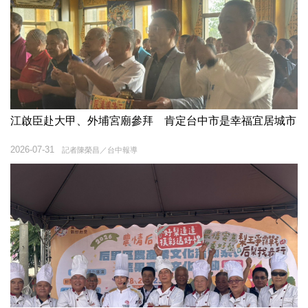
江啟臣赴大甲、外埔宮廟參拜 肯定台中市是幸福宜居城市
2026-07-31
記者陳榮昌／台中報導