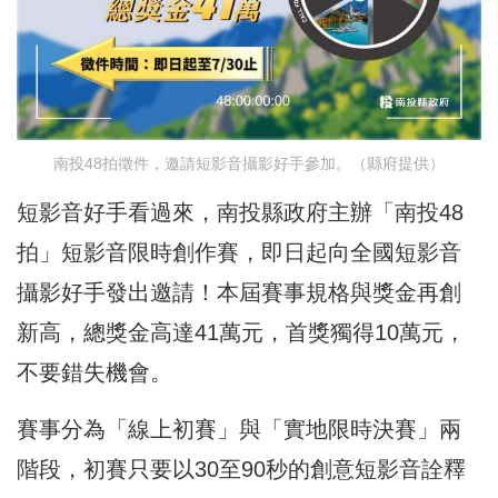
南投48拍徵件，邀請短影音攝影好手參加。（縣府提供）
短影音好手看過來，南投縣政府主辦「南投48
拍」短影音限時創作賽，即日起向全國短影音
攝影好手發出邀請！本屆賽事規格與獎金再創
新高，總獎金高達41萬元，首獎獨得10萬元，
不要錯失機會。
賽事分為「線上初賽」與「實地限時決賽」兩
階段，初賽只要以30至90秒的創意短影音詮釋