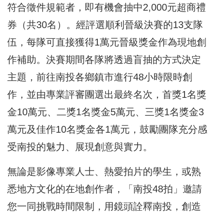
符合徵件規範者，即有機會抽中2,000元超商禮
券（共30名）。經評選順利晉級決賽的13支隊
伍，每隊可直接獲得1萬元晉級獎金作為現地創
作補助。決賽期間各隊將透過盲抽的方式決定
主題，前往南投各鄉鎮市進行48小時限時創
作，並由專業評審團選出最終名次，首獎1名獎
金10萬元、二獎1名獎金5萬元、三獎1名獎金3
萬元及佳作10名獎金各1萬元，鼓勵團隊充分感
受南投的魅力、展現創意與實力。
無論是影像專業人士、熱愛拍片的學生，或熟
悉地方文化的在地創作者，「南投48拍」邀請
您一同挑戰時間限制，用鏡頭詮釋南投，創造