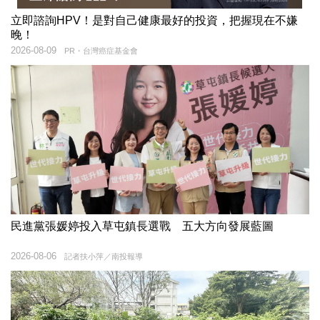
立即諮詢HPV！是對自己健康最好的投資，把握現在不嫌
晚！
2026-08-09
PR・台灣癌症基金會
民進黨張媛婷投入草屯鎮長選戰 五大方向發展藍圖
2026-08-06
記者扶小萍／南投報導