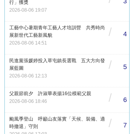
3
行」獲獎
2026-08-06 19:07
工藝中心暑期青年工藝人才培訓營 共秀時尚
/
4
展新世代工藝新風貌
2026-08-06 14:51
民進黨張媛婷投入草屯鎮長選戰 五大方向發
/
5
展藍圖
2026-08-06 12:13
父親節前夕 許淑華表揚16位模範父親
/
6
2026-08-06 18:46
颱風季登山 呼籲山友落實「天候、裝備、適
/
7
時撤退」守則