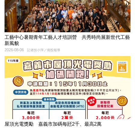
工藝中心暑期青年工藝人才培訓營 共秀時尚展新世代工藝
新風貌
2026-08-06
記者扶小萍／南投報導
屋頂光電獎勵 嘉義市加碼每瓩2千、最高2萬