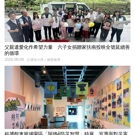
父親遺愛化作希望力量 六子女捐贈家扶南投映全號延續善
的循環
2026-08-08
記者扶小萍／南投報導
科博館車籠埔園區「阿媽ê防災智慧」特展 宣導面對災害