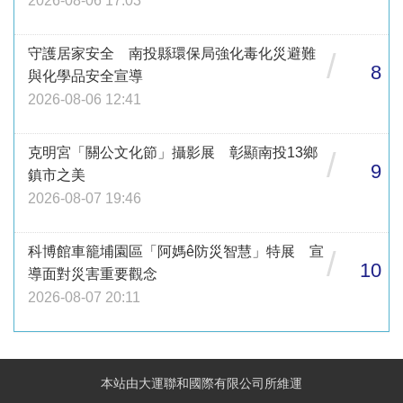
2026-08-06 17:03
守護居家安全 南投縣環保局強化毒化災避難
/
8
與化學品安全宣導
2026-08-06 12:41
克明宮「關公文化節」攝影展 彰顯南投13鄉
/
9
鎮市之美
2026-08-07 19:46
科博館車籠埔園區「阿媽ê防災智慧」特展 宣
/
10
導面對災害重要觀念
2026-08-07 20:11
本站由大運聯和國際有限公司所維運