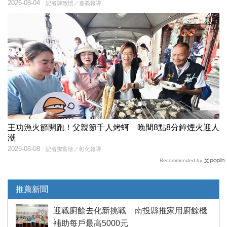
2026-08-04
記者陳致愷／嘉義報導
王功漁火節開跑！父親節千人烤蚵 晚間8點8分鐘煙火迎人
潮
2026-08-08
記者鄧富珍／彰化報導
Recommended by
推薦新聞
迎戰廚餘去化新挑戰 南投縣推家用廚餘機
補助每戶最高5000元