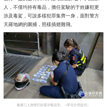
人，不僅均持有毒品，擔任駕駛的于姓嫌犯更
涉及毒駕，可說多樣犯罪集齊一身，面對警方
天羅地網的圍捕，照樣插翅難飛。
被逮三人身懷巨款還涉毒品等。（草屯分局提供）