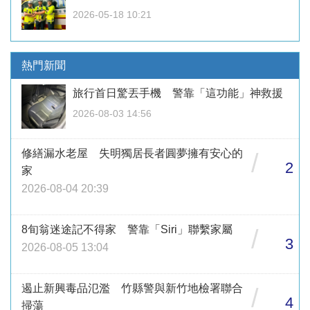
2026-05-18 10:21
熱門新聞
旅行首日驚丟手機 警靠「這功能」神救援
2026-08-03 14:56
修繕漏水老屋 失明獨居長者圓夢擁有安心的
/
2
家
2026-08-04 20:39
8旬翁迷途記不得家 警靠「Siri」聯繫家屬
/
3
2026-08-05 13:04
遏止新興毒品氾濫 竹縣警與新竹地檢署聯合
/
4
掃蕩