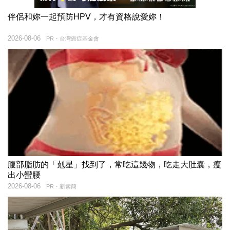
伴侶和妳一起預防HPV，才有資格說愛妳！
2026-08-06
PR・台灣癌症基金會
腹部脂肪的「剋星」找到了，常吃這幾物，吃走大肚囊，瘦
出小蠻腰
2026-08-06
PR・新素簡