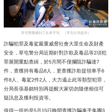
草屯警圍捕到三名車手等。（草屯分局提供）
詐騙犯罪及毒駕嚴重威脅社會大眾生命及財產
安全，草屯警分局近期針對詐欺及毒品等2項犯
罪展開重點查緝，於5月間不僅攔阻詐騙達7
件，查獲持有毒品8人，更查獲詐欺提領車手6
件8人、毒駕2件2人，大力遏止此等類型犯罪，
分局長張基銘特別再提醒大家切勿隨便相信可
疑訊息及獲利投資等。
值得一提的是5月15日晚間查獲詐騙車手集團3