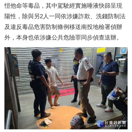
愷他命等毒品，其中駕駛經實施唾液快篩呈現
陽性，除與另2人一同依涉嫌詐欺、洗錢防制法
及違反毒品危害防制條例移送南投地檢署偵辦
外，本身也依涉嫌公共危險罪同步偵查送辦。