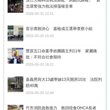
淡江大橋科技執法搭配「閉鎖式路檢」 新
北環警強力執法掃蕩噪音車
2026-05-31 12:11
宣示查賄決心 嘉檢成立選舉查察小組
2026-05-25 15:42
豐原五口命案李姓團購主判11年 家屬痛
批：不符合社會期待
2026-05-20 16:21
嘉義男與大13歲學姊13天開房10次 法院判
賠40萬
2026-05-20 12:48
竹市消防急救接力 救回噎食OHCA長者