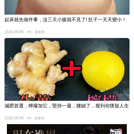
起床就先做件事，沒三天小腹就不見了! 肚子一天天變小！
2026-08-06
PR・新素簡
減肥首選，檸檬加它，堅持一週，腰細了，瘦到你懷疑人生
2026-08-06
PR・新素簡