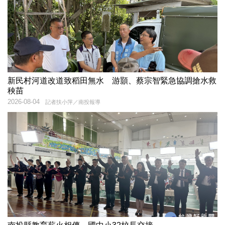
新民村河道改道致稻田無水 游顥、蔡宗智緊急協調搶水救
秧苗
2026-08-04
記者扶小萍／南投報導