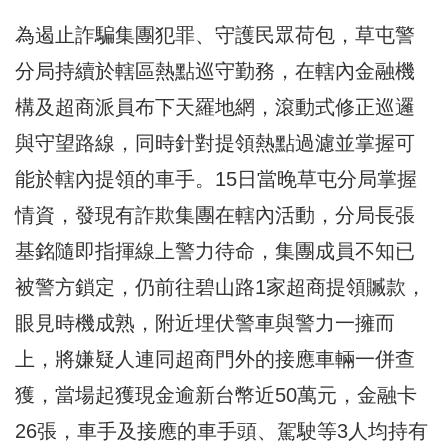
為遏止詐騙集團犯罪、守護民眾荷包，草屯警
分局持續於轄區熱點巡守勤務，在轄內金融機
構及超商派員布下天羅地網，滾動式修正巡邏
與守望路線，同時針對提領熱點過濾並掌握可
能於轄內提領的車手。15日當晚草屯分局掌握
情資，發現有詐欺集團在轄內活動，分局長張
基銘隨即指揮線上警力待命，集團成員不知已
被警方鎖定，仍前往碧山路1家超商提領贓款，
眼見時機成熟，附近埋伏警車與警力一擁而
上，將嫌疑人連同超商門外的接應車輛一併查
獲，當場起獲現金逾新台幣近50萬元，金融卡
26張，車手及接應的車手頭、駕駛等3人均持有