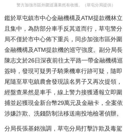
警方加強市區外圍巡邏果然有收獲。（草屯分局提供）
鑑於草屯鎮市中心金融機構及ATM提款機林立
且集中，為防部分車手反其道而行，草屯警分
局不僅於市中心佈下重兵，同步加強市區外圍
金融機構及ATM提款機的巡守強度。副分局長
陳志文於26日深夜前往太平路一帶金融機構巡
簽時，發現可疑男子騎乘機車行跡可疑，隨即
尾隨至草屯鎮農會發現該名男子又再次提領，
經盤查果然是車手，線上警力接獲通報立即圍
捕並起獲現金新台幣29萬元及金融卡，全案依
涉嫌詐欺、洗錢防制法移送南投地檢署偵辦。
分局長張基銘強調，草屯分局打擊詐欺及毒駕