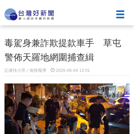
毒駕身兼詐欺提款車手 草屯
警佈天羅地網圍捕查緝
記者扶小萍／南投報導
2026-06-04 13:01