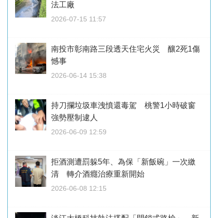
法工廠
2026-07-15 11:57
南投市彰南路三段透天住宅火災 釀2死1傷
憾事
2026-06-14 15:38
持刀攔垃圾車洩憤還毒駕 桃警1小時破窗
強勢壓制逮人
2026-06-09 12:59
拒酒測遭罰躲5年、為保「新飯碗」一次繳
清 轉介酒癮治療重新開始
2026-06-08 12:15