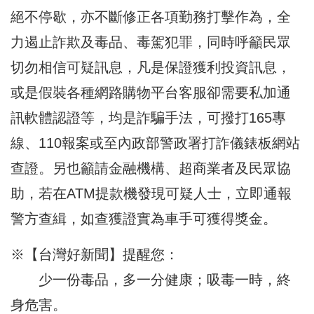
絕不停歇，亦不斷修正各項勤務打擊作為，全
力遏止詐欺及毒品、毒駕犯罪，同時呼籲民眾
切勿相信可疑訊息，凡是保證獲利投資訊息，
或是假裝各種網路購物平台客服卻需要私加通
訊軟體認證等，均是詐騙手法，可撥打165專
線、110報案或至內政部警政署打詐儀錶板網站
查證。另也籲請金融機構、超商業者及民眾協
助，若在ATM提款機發現可疑人士，立即通報
警方查緝，如查獲證實為車手可獲得獎金。
※【台灣好新聞】提醒您：
少一份毒品，多一分健康；吸毒一時，終
身危害。