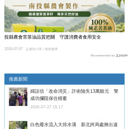
投縣農會苦茶油品質把關 守護消費者食用安全
2026-07-07
記者扶小萍／南投報導
Recommended by
推薦新聞
婦誤信「改命消災」詐術險失13萬餘元 警
成功攔阻保住積蓄
2026-07-27 15:17
白色廢水流入大排水溝 新北跨局處揪出違