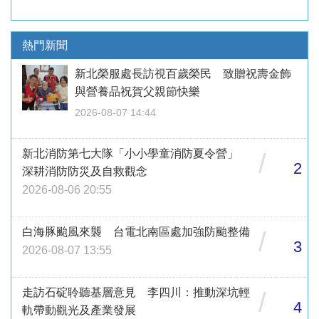
熱門新聞
新北榮服處長訪視百歲榮民 致贈祝壽金飾
與營養品祝賀父親節快樂
2026-08-07 14:44
新北消防第七大隊「小小學童消防夏令營」
/
2
深耕消防防災及自救觀念
2026-08-06 20:55
白海豚颱風來襲 台電北南區處加強防颱整備
/
3
2026-08-07 13:55
走訪石碇聆聽基層意見 李四川：推動深坑輕
/
4
軌帶動觀光及產業發展