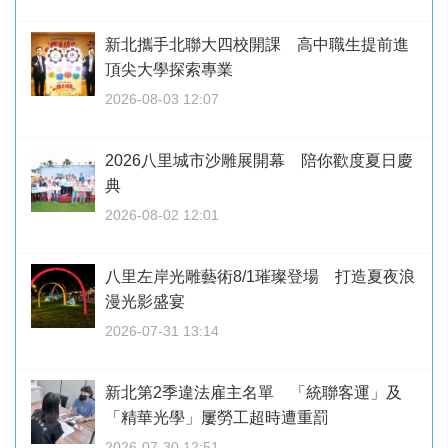
新北攜手北聯大四校開課 高中職生提前進
頂尖大學探索專業
2026-08-03 12:07
2026八里城市沙雕展開幕 陪你歡度夏日慶
典
2026-08-02 12:01
八里左岸光雕藝術8/1璀璨登場 打造夏夜浪
漫光影盛宴
2026-07-31 13:14
新北第2季違法雇主名單 「統聯客運」及
「精華光學」屢勞工超時遭重罰
2026-07-30 12:51