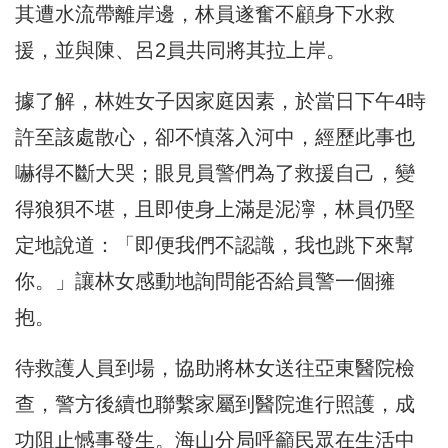
其遭水流帶離岸邊，林員遂奮不顧身下水救
援，並與陳、呂2員共同將其拉上岸。
據了解，林姓女子因家庭因素，於當日下午4時
許至該處散心，卻不慎落入河中，經歷此事也
嚇得不斷大哭；眼見員警們為了救援自己，變
得狼狽不堪，且即使身上滿是泥濘，林員仍堅
定地說道：「即便我們不認識，我也跳下來幫
你。」讓林女感動地詢問能否給員警一個擁
抱。
待救護人員到場，協助將林女送往亞東醫院檢
查，警方後續也聯繫家屬到醫院進行照護，成
功阻止憾事發生。
海山分局
呼籲民眾在生活中