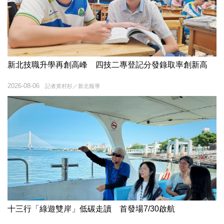
新北技職升學再創高峰 四技二專登記分發錄取率創新高
2026-08-06
記者黃村杉／新北報導
十三行「綠遊雙岸」低碳走讀 首發場7/30啟航