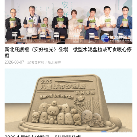
新北庇護禮《安好植光》登場 微型水泥盆植栽可食暖心療
癒
2026-08-07
記者黃村杉／新北報導