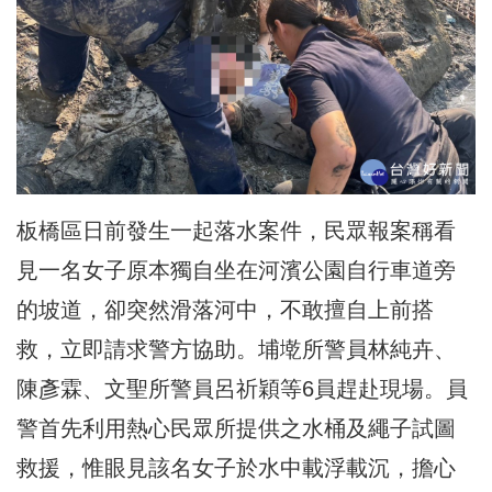
板橋區日前發生一起落水案件，民眾報案稱看
見一名女子原本獨自坐在河濱公園自行車道旁
的坡道，卻突然滑落河中，不敢擅自上前搭
救，立即請求警方協助。埔墘所警員林純卉、
陳彥霖、文聖所警員呂祈穎等6員趕赴現場。員
警首先利用熱心民眾所提供之水桶及繩子試圖
救援，惟眼見該名女子於水中載浮載沉，擔心