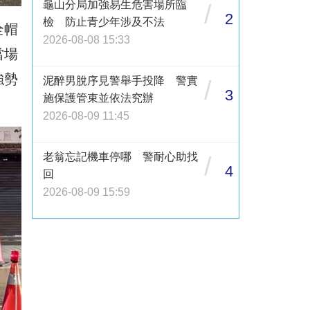
龜山分局加強易生危害場所臨
/
2
檢 防止青少年涉及不法
全帽
2026-08-08 15:33
當場
強勢
泥醉男脫序見警舉手投降 警實
/
3
施保護管束並依法究辦
2026-08-09 11:45
老翁忘記機車停哪 警耐心助找
/
4
回
2026-08-09 15:59