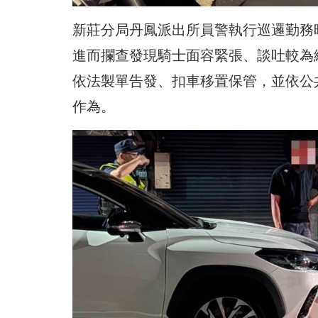
新莊分局丹鳳派出所員警執行巡邏勤務
進而攔查發現騎士面容緊張、談吐較為
依法製單告發、扣車移置保管，並依公
作為。