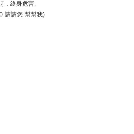
時，終身危害。
00-請請您-幫幫我)