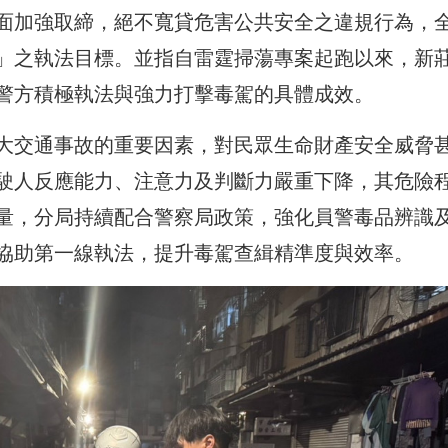
面加強取締，絕不寬貸危害公共安全之違規行為，
」之執法目標。並指自雷霆掃蕩專案起跑以來，新
警方積極執法與強力打擊毒駕的具體成效。
大交通事故的重要因素，對民眾生命財產安全威脅
駛人反應能力、注意力及判斷力嚴重下降，其危險
量，分局持續配合警察局政策，強化員警毒品辨識
協助第一線執法，提升毒駕查緝精準度與效率。