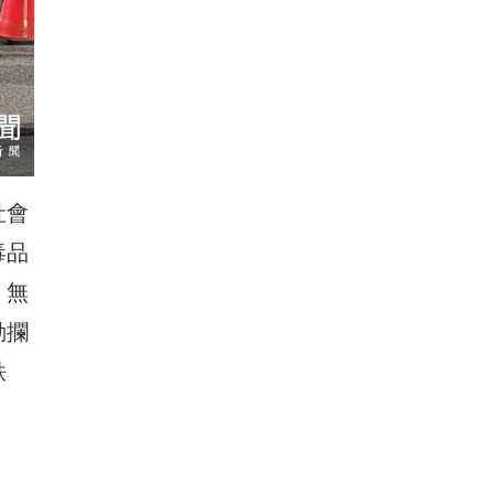
社會
毒品
、無
動攔
秩