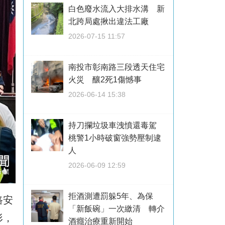
白色廢水流入大排水溝 新
北跨局處揪出違法工廠
2026-07-15 11:57
南投市彰南路三段透天住宅
火災 釀2死1傷憾事
2026-06-14 15:38
持刀攔垃圾車洩憤還毒駕
桃警1小時破窗強勢壓制逮
人
2026-06-09 12:59
拒酒測遭罰躲5年、為保
路安
「新飯碗」一次繳清 轉介
形，
酒癮治療重新開始