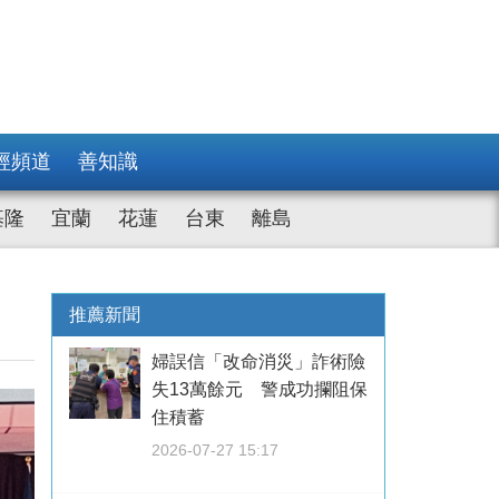
經頻道
善知識
基隆
宜蘭
花蓮
台東
離島
推薦新聞
婦誤信「改命消災」詐術險
失13萬餘元 警成功攔阻保
住積蓄
2026-07-27 15:17