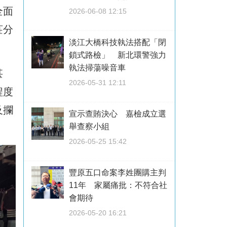
全面
2026-06-08 12:15
莊分
淡江大橋科技執法搭配「閉
鎖式路檢」 新北環警強力
執法掃蕩噪音車
甚
2026-05-31 12:11
程度
及攔
宣示查賄決心 嘉檢成立選
舉查察小組
2026-05-25 15:42
豐原五口命案李姓團購主判
11年 家屬痛批：不符合社
會期待
2026-05-20 16:21