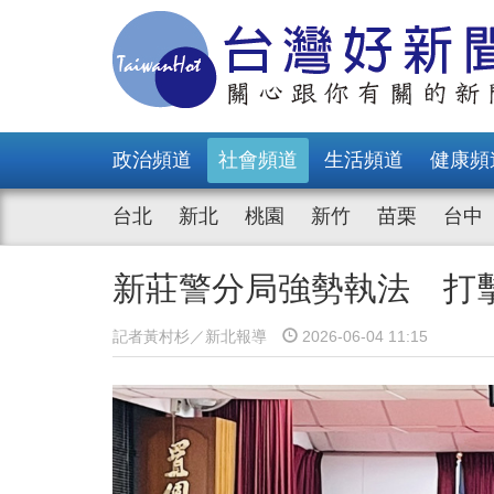
政治頻道
社會頻道
生活頻道
健康頻
台北
新北
桃園
新竹
苗栗
台中
新莊警分局強勢執法 打
記者黃村杉／新北報導
2026-06-04 11:15