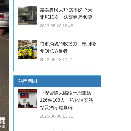
嘉義男與大13歲學姊13天
開房10次 法院判賠40萬
2026-05-20 12:48
竹市消防急救接力 救回噎
食OHCA長者
2026-05-18 10:21
熱門新聞
中壢警擴大臨檢一周查獲
126件103人 強化治安熱
點及酒毒駕查緝
2026-08-08 15:51