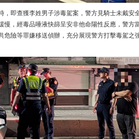
時，即查獲李姓男子涉毒駕案，警方見騎士未戴安
緩慢，經毒品唾液快篩呈安非他命陽性反應，警方
共危險等罪嫌移送偵辦，充分展現警方打擊毒駕之