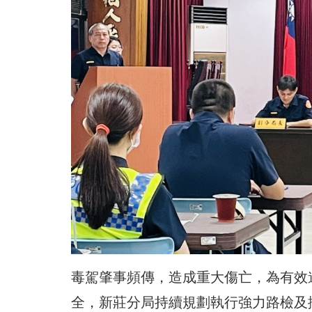
毒駕肇事頻傳，造成重大傷亡，為有效
全，新莊分局持續規劃執行強力路檢及