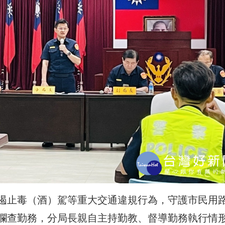
遏止毒（酒）駕等重大交通違規行為，守護市民用
攔查勤務，分局長親自主持勤教、督導勤務執行情