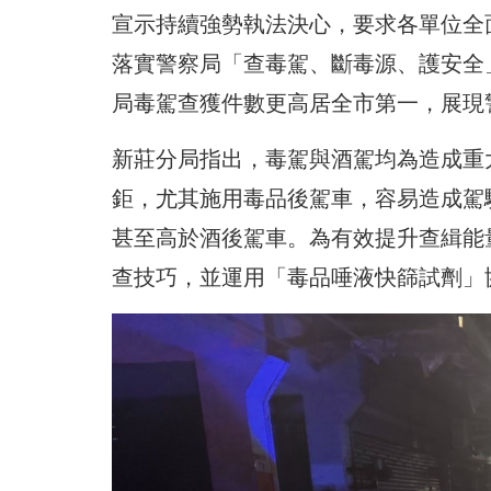
宣示持續強勢執法決心，要求各單位全
落實警察局「查毒駕、斷毒源、護安全
局毒駕查獲件數更高居全市第一，展現
新莊分局指出，毒駕與酒駕均為造成重
鉅，尤其施用毒品後駕車，容易造成駕
甚至高於酒後駕車。為有效提升查緝能
查技巧，並運用「毒品唾液快篩試劑」