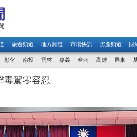
道
旅遊頻道
地方頻道
市場快訊
房產頻道
財
彰化
南投
雲林
嘉義
台南
高雄
屏東
擊毒駕零容忍