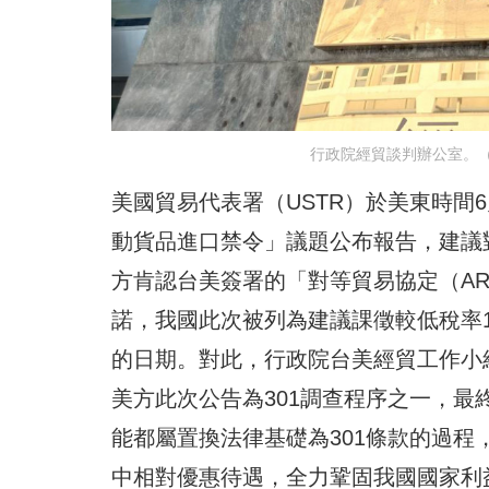
行政院經貿談判辦公室。
美國貿易代表署（USTR）於美東時間6
動貨品進口禁令」議題公布報告，建議對
方肯認台美簽署的「對等貿易協定（A
諾，我國此次被列為建議課徵較低稅率1
的日期。對此，行政院台美經貿工作小
美方此次公告為301調查程序之一，
能都屬置換法律基礎為301條款的過
中相對優惠待遇，全力鞏固我國國家利