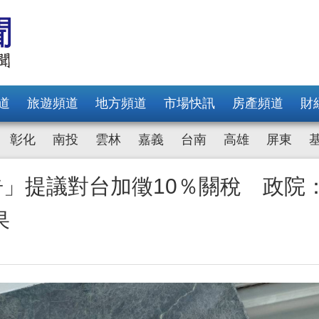
道
旅遊頻道
地方頻道
市場快訊
房產頻道
財
彰化
南投
雲林
嘉義
台南
高雄
屏東
告」提議對台加徵10％關稅 政院
果