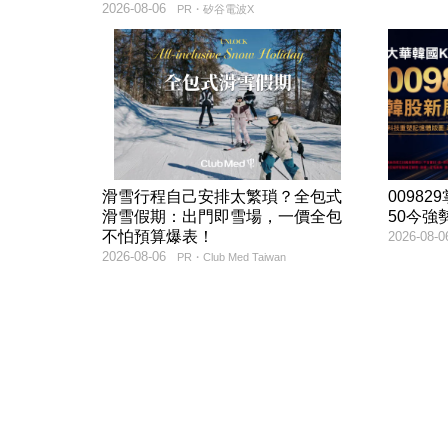
2026-08-06
PR・矽谷電波X
滑雪行程自己安排太繁瑣？全包式
00982
滑雪假期：出門即雪場，一價全包
50今強
不怕預算爆表！
2026-08-0
2026-08-06
PR・Club Med Taiwan