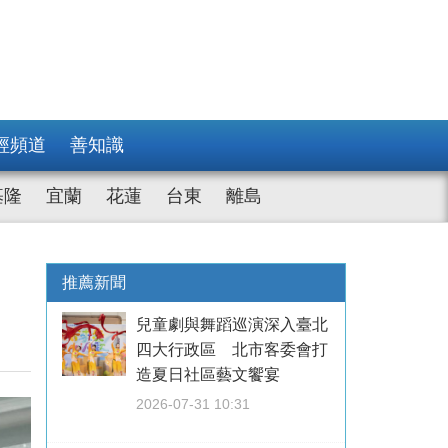
經頻道
善知識
基隆
宜蘭
花蓮
台東
離島
：
推薦新聞
兒童劇與舞蹈巡演深入臺北
四大行政區 北市客委會打
造夏日社區藝文饗宴
2026-07-31 10:31