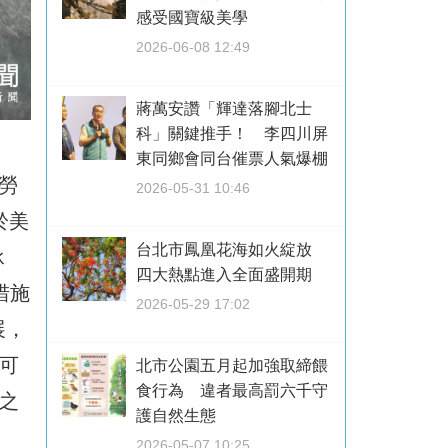
感受國寶級美學
2026-06-08 12:49
蔣萬安讚「輝達落腳北士
科」關鍵推手！ 李四川屏
東同鄉會同台催票人氣爆棚
迫勞
2026-05-31 10:46
於美
台北市鳳凰花海如火綻放
承
四大熱點進入全面盛開期
措施
2026-05-29 17:02
展，
可
北市公園五月起加強取締餵
食行為 違者最高罰六千守
之
護自然生態
2026-05-07 10:25