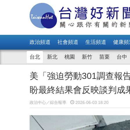
政治頻道
社會頻道
生活頻道
健康頻
台北
新北
桃園
新竹
苗栗
台中
美「強迫勞動301調查報
盼最終結果會反映談判成
政治中心／綜合報導
2026-06-03 18:20