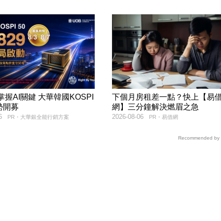
9掌握AI關鍵 大華韓國KOSPI
下個月房租差一點？快上【易
勢開募
網】三分鐘解決燃眉之急
6
2026-08-06
PR・大華銀全能行銷方案
PR・易借網
Recommended by