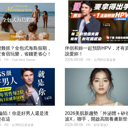
費難抓？全包式海島假期，
伴侶和妳一起預防HPV，才有
定食宿玩樂，省錢更省心！
說愛妳！
6
2026-08-06
PR・Club Med Taiwan
PR・台灣癌症基金會
率淪陷！你是好男人還是渣
2026美肌新趨勢「外泌體＋矽
鍵在這
波X」聯手，開啟高階養膚新世
6
2026-08-06
PR・台灣癌症基金會
PR・矽谷電波X