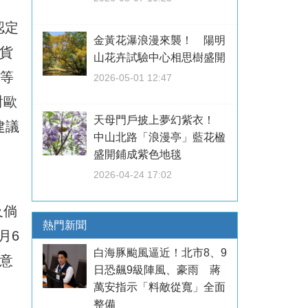
認定
金黃花瀑浪漫來襲！ 陽明
貨
山花卉試驗中心相思樹盛開
亞等
2026-05-01 12:47
對歐
天母門戶披上夢幻紫衣！
建議
中山北路「浪漫亭」藍花楹
盛開鋪成紫色地毯
2026-04-24 17:02
及倘
熱門新聞
月6
白海豚颱風逼近！北市8、9
意
日恐飆9級陣風、豪雨 蔣
萬安指示「料敵從寬」全面
整備