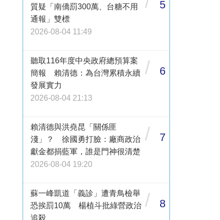
/
5
質疑「南僑罰300萬、台糖不用
通報」雙標
2026-08-04 11:49
聽取116年度中央政府總預算案
/
6
簡報 賴清德：為台灣累積永續
發展實力
2026-08-04 21:13
賴清德與洪堯昆「關係匪
/
7
淺」？ 徐國勇打臉：廠商政治
獻金都捐藍軍，誰是門神很清楚
2026-08-04 19:20
蘇一峰凱道「義診」遭青鳥檢舉
/
8
恐挨罰10萬 楊植斗批綠營政治
追殺