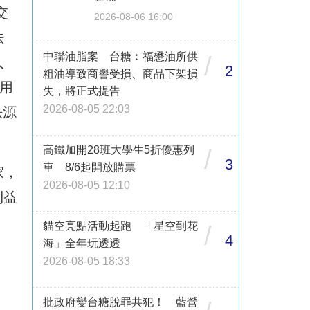
交
2026-08-06 16:00
法
中聯油脂案 台糖︰福懋油所供
/
人
2
粗油導致商譽受損、商品下架損
用
失，將正式提告
2026-08-05 22:03
法源
高鐵加開28班大學生5折優惠列
/
3
車 8/6起開放購票
家，
2026-08-05 12:10
利益
貓空亮點活動起跑 「星空到花
/
4
海」全年玩透透
2026-08-05 18:33
批政府變台糖脫罪共犯！ 藍營