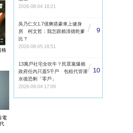
2026-08-04 18:21
吳乃仁欠1.7億爽搭豪車上健身
/
9
房 柯文哲：我怎跟賴清德乾爹
比？
2026-08-05 18:51
資格
13萬戶社宅全吹牛？民眾黨爆賴
/
10
政府任內只蓋5千戶 包租代管灌
水後恐剩「零戶」
2026-08-04 17:09
谷電
代