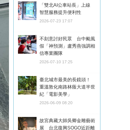
「雙北AI公車站長」上線
智慧服務提升便利性
2026-07-23 17:07
不刻意討好民眾 台中颱風
假「神預測」盧秀燕強調相
信專業團隊
2026-07-10 17:25
臺北城市最美的長鏡頭！
重溫敦化南路林蔭大道半世
紀「電影美學」
2026-06-09 08:20
故宮典藏大師吳卿金雕藝術
展 台北復興SOGO近距離