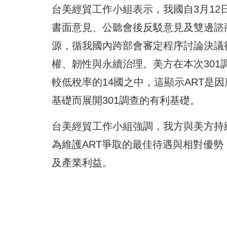
台美經貿工作小組表示，我國自3月12
書面意見、公聽會後反駁意見及雙邊諮
源，循我國內跨部會審定程序討論決議
權、韌性與永續治理。美方在本次30
較低稅率的14國之中，這顯示ART是因
基礎而展開301調查的有利基礎。
台美經貿工作小組強調，我方與美方持
為維護ART爭取的最佳待遇與相對優
及產業利益。