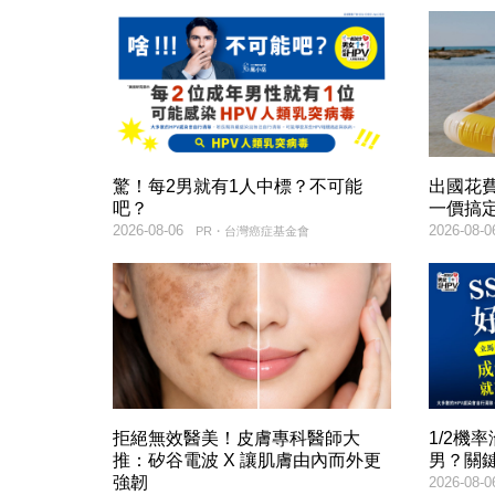
驚！每2男就有1人中標？不可能
出國花
吧？
一價搞
2026-08-06
2026-08-0
PR・台灣癌症基金會
拒絕無效醫美！皮膚專科醫師大
1/2機
推：矽谷電波 X 讓肌膚由內而外更
男？關
強韌
2026-08-0