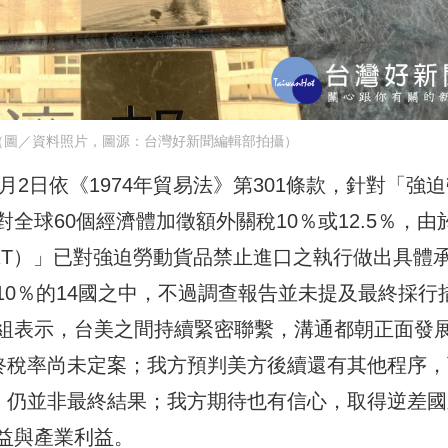
（圖／資料照片，圖源：台灣好新聞編輯部拍攝）
月2日依《1974年貿易法》第301條款，針對「強
全球60個經濟體加徵額外關稅10％或12.5％，由
RT）」已對強迫勞動貨品禁止進口之執行做出具體
0％的14國之中，不過調查報告並未提及最終採行
組表示，台美之間持續緊密聯繫，溝通都朝正面發
最終稅率尚未定案；我方預判美方後續還有其他程序，
程，仍並非最終結果；我方期待也有信心，取得逆差國
益與產業利益。