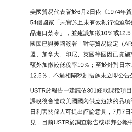
美國貿易代表署於6月2日依《1974年
54個國家「未實施且未有效執行強迫
品進口禁令」，並建議加徵10％或12.
國因已與美國簽署「對等貿易協定（A
盟、加拿大、印尼、英國等國因已實施
額外加徵較低稅率10％；至於針對日本
12.5％。不過相關稅制措施未立即公告
USTR於報告中建議依301條款課稅項
課稅後會造成美國國內供應短缺的品項
日利害關係人可提出評論意見，7月7
見，目前USTR於調查報告或聯邦公