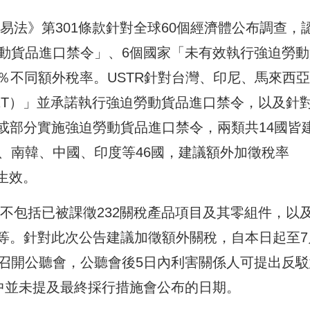
貿易法》第301條款針對全球60個經濟體公布調查，
勞動貨品進口禁令」、6個國家「未有效執行強迫勞動
5％不同額外稅率。USTR針對台灣、印尼、馬來西
RT）」並承諾執行強迫勞動貨品進口禁令，以及針
或部分實施強迫勞動貨品進口禁令，兩類共14國皆
、南韓、中國、印度等46國，建議額外加徵稅率
生效。
目不包括已被課徵232關稅產品項目及其零組件，以
等。針對此次公告建議加徵額外關稅，自本日起至7
日召開公聽會，公聽會後5日內利害關係人可提出反駁
報中並未提及最終採行措施會公布的日期。