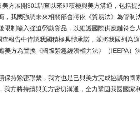
日美方展開301調查以來即積極與美方溝通，包括提
商，我國強調未來相關部會將依《貿易法》為管制
後限制輸入強迫勞動貨品，以維護國際供應鏈符合
1調查報告中肯認我國積極具體承諾，並將我國列為適
應美方為置換《國際緊急經濟權力法》（IEEPA）
續保持緊密聯繫，我方也是已與美方完成協議的國
勢，我方將持續與美方密切溝通，全力鞏固我國國家