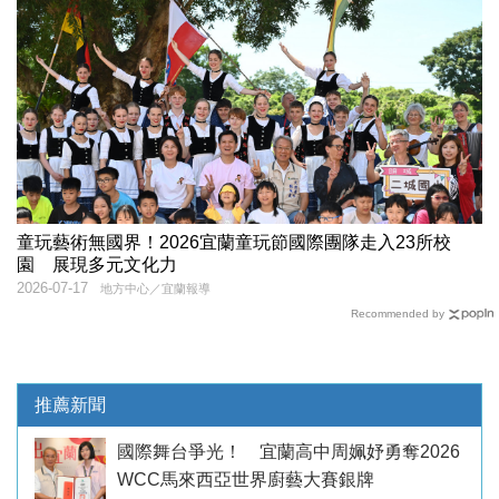
童玩藝術無國界！2026宜蘭童玩節國際團隊走入23所校
園 展現多元文化力
2026-07-17
地方中心／宜蘭報導
Recommended by
推薦新聞
國際舞台爭光！ 宜蘭高中周姵妤勇奪2026
WCC馬來西亞世界廚藝大賽銀牌