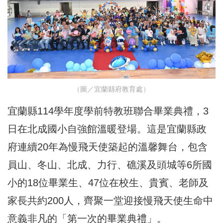
（圖／宜蘭縣府教育處）
宜蘭縣114學年度學前特教班聯合畢業典禮，3
日在北成國小自強館溫暖登場。這是宜蘭縣政
府連續20年為慢飛天使築起的溫馨舞台，包含
員山、冬山、北成、力行、礁溪及頭城等6所國
小的18位畢業生、47位在校生、貴賓、老師及
家長共約200人，齊聚一堂迎接慢飛天使生命中
意義非凡的「第一次的畢業典禮」。