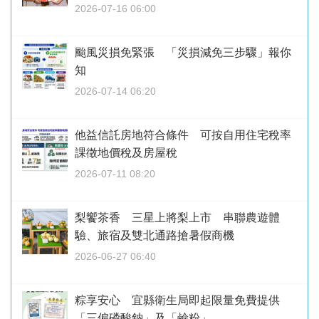
2026-07-16 06:00
颱風災損免緊張 「災損減免三步驟」報你
知
2026-07-14 06:20
他益信託房地符合條件 可按自用住宅稅率
課徵地價稅及房屋稅
2026-07-11 08:20
梨饗茶香 三星上將梨上市 串聯農遊體
驗、旅宿及雙北通路搶暑假商機
2026-06-27 06:40
粽享安心 宜縣衛生局即起限量免費提供
「三偏磷酸鈉」及「鹼粉」