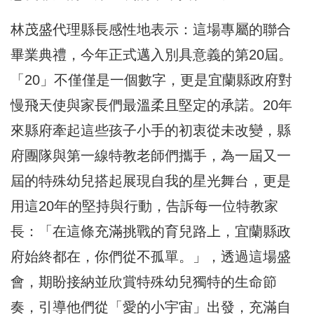
林茂盛代理縣長感性地表示：這場專屬的聯合
畢業典禮，今年正式邁入別具意義的第20屆。
「20」不僅僅是一個數字，更是宜蘭縣政府對
慢飛天使與家長們最溫柔且堅定的承諾。20年
來縣府牽起這些孩子小手的初衷從未改變，縣
府團隊與第一線特教老師們攜手，為一屆又一
屆的特殊幼兒搭起展現自我的星光舞台，更是
用這20年的堅持與行動，告訴每一位特教家
長：「在這條充滿挑戰的育兒路上，宜蘭縣政
府始終都在，你們從不孤單。」，透過這場盛
會，期盼接納並欣賞特殊幼兒獨特的生命節
奏，引導他們從「愛的小宇宙」出發，充滿自