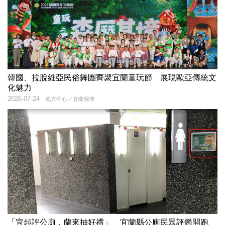
韓國、拉脫維亞民俗舞團齊聚宜蘭童玩節 展現歐亞傳統文
化魅力
2026-07-24
地方中心／宜蘭報導
「宜起評公廁，蘭來抽好禮」 宜蘭縣公廁民眾評鑑開跑