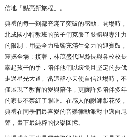
信地「點亮新旅程」。
典禮的每一刻都充滿了突破的感動。開場時，
北成國小特教班的孩子們克服了肢體與專注力
的限制，用盡全力敲響充滿生命力的迎賓鼓，
震撼全場；接著，林茂盛代理縣長與各校校長
牽起孩子的手，陪伴他們以緩慢且堅定的步伐
走過星光大道。當這群小天使自信進場時，不
僅展現了教育的愛與陪伴，更讓許多陪伴多年
的家長不禁紅了眼眶。在感人的謝師獻花後，
典禮在同學們最喜愛的音樂律動派對中邁向尾
聲，畫下最純粹的快樂回憶。