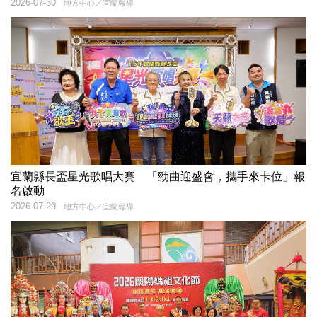
2026-07-30
地方中心／宜蘭報導
宜蘭縣長盃星光歌唱大賽 「勁曲迎盛會，攜手來卡位」報
名啟動
2026-07-29
地方中心／宜蘭報導