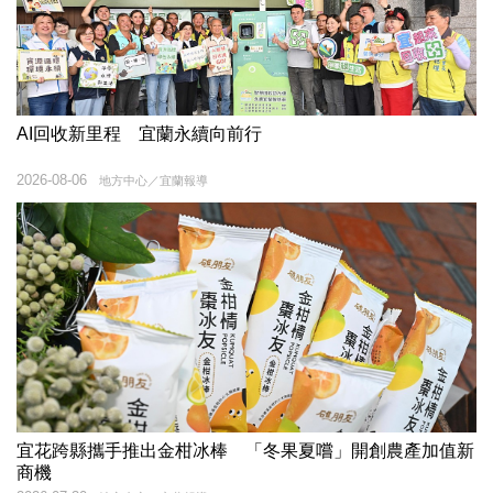
AI回收新里程 宜蘭永續向前行
2026-08-06
地方中心／宜蘭報導
宜花跨縣攜手推出金柑冰棒 「冬果夏嚐」開創農產加值新
商機