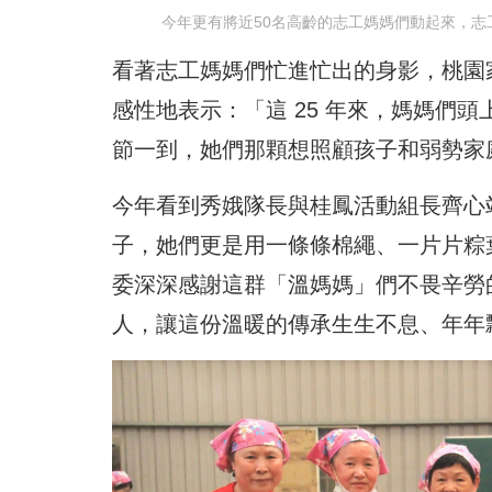
今年更有將近50名高齡的志工媽媽們動起來，志
看著志工媽媽們忙進忙出的身影，桃園
感性地表示：「這 25 年來，媽媽們
節一到，她們那顆想照顧孩子和弱勢家
今年看到秀娥隊長與桂鳳活動組長齊心
子，她們更是用一條條棉繩、一片片粽
委深深感謝這群「溫媽媽」們不畏辛勞
人，讓這份溫暖的傳承生生不息、年年