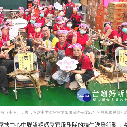
杉（中右），衷心感謝中壢溫媽媽愛家服務隊長達25年的無私奉獻與守
家扶中心中壢溫媽媽愛家服務隊的端午送暖行動，