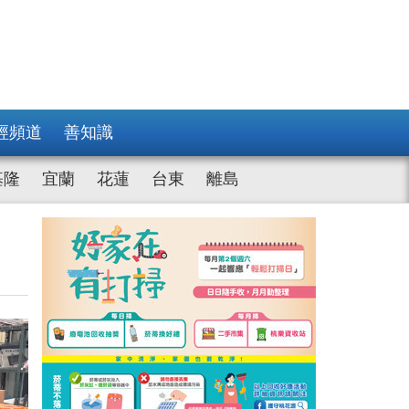
經頻道
善知識
基隆
宜蘭
花蓮
台東
離島