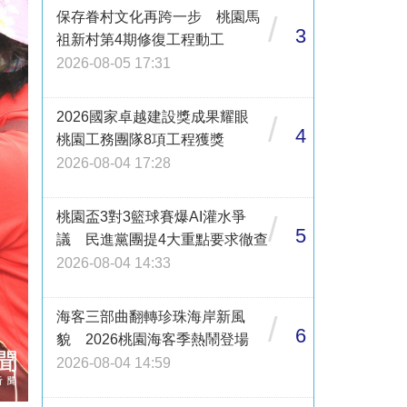
保存眷村文化再跨一步 桃園馬
/
3
祖新村第4期修復工程動工
2026-08-05 17:31
2026國家卓越建設獎成果耀眼
/
4
桃園工務團隊8項工程獲獎
2026-08-04 17:28
桃園盃3對3籃球賽爆AI灌水爭
/
5
議 民進黨團提4大重點要求徹查
2026-08-04 14:33
海客三部曲翻轉珍珠海岸新風
/
6
貌 2026桃園海客季熱鬧登場
2026-08-04 14:59