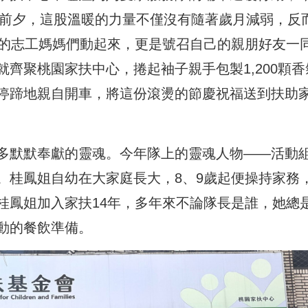
節前夕，這股溫暖的力量不僅沒有隨著歲月減弱，反
齡的志工媽媽們動起來，更是號召自己的親朋好友一
齊聚桃園家扶中心，捲起袖子親手包製1,200顆香
停蹄地親自開車，將這份滾燙的節慶祝福送到扶助
多默默奉獻的靈魂。今年隊上的靈魂人物——活動
。桂鳳姐自幼在大家庭長大，8、9歲起便操持家務
桂鳳姐加入家扶14年，多年來不論隊長是誰，她總
動的餐飲準備。