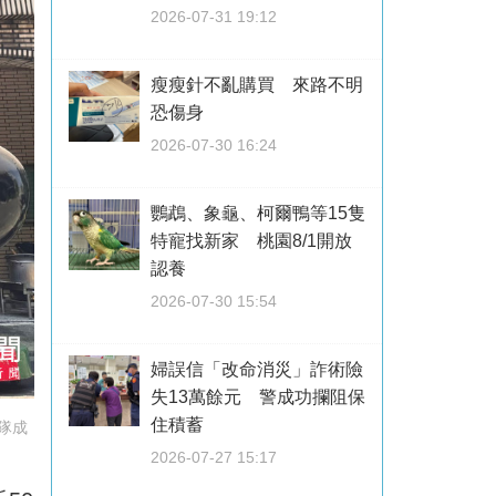
2026-07-31 19:12
瘦瘦針不亂購買 來路不明
恐傷身
2026-07-30 16:24
鸚鵡、象龜、柯爾鴨等15隻
特寵找新家 桃園8/1開放
認養
2026-07-30 15:54
婦誤信「改命消災」詐術險
失13萬餘元 警成功攔阻保
住積蓄
隊成
2026-07-27 15:17