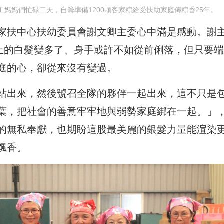
工媽媽們忙碌二天，自籌準備1200顆客家粽給受扶助家庭傳粽香25年。
家扶中心扶幼委員會謝文卿主委心中滿是感動。謝
頭上的白髮變多了、身手或許不如從前俐落，但只要
庭的心，卻從來沒有變過。
站出來，然後號召全隊的夥伴一起出來，這不只是
葉，把社會的善意牢牢地與弱勢家庭綁在一起。」
的無私奉獻，也期盼這股最美麗的銀髮力量能渲染
飄香。