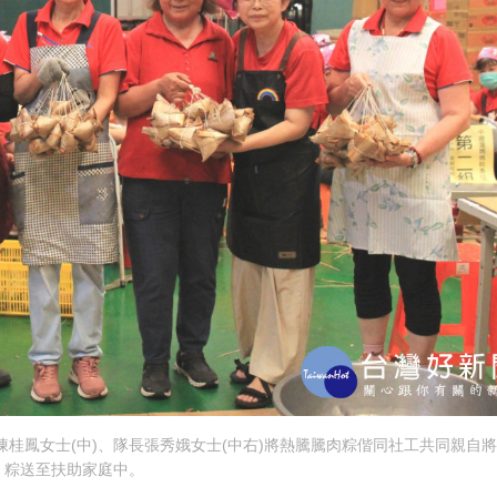
桂鳳女士(中)、隊長張秀娥女士(中右)將熱騰騰肉粽偕同社工共同親自
粽送至扶助家庭中。