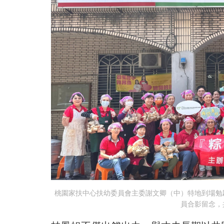
桃園家扶中心扶幼委員會主委謝文卿（中）特地到場勉
員合影留念，