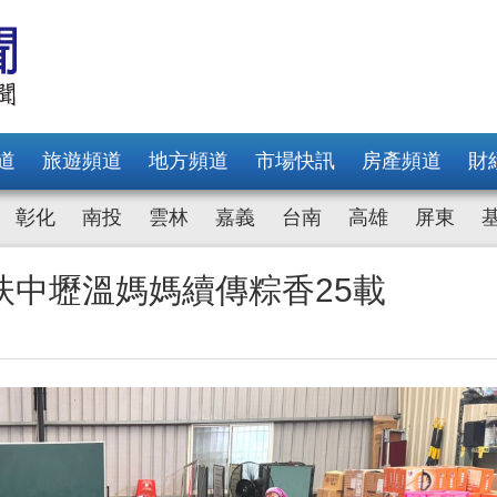
道
旅遊頻道
地方頻道
市場快訊
房產頻道
財
彰化
南投
雲林
嘉義
台南
高雄
屏東
扶中壢溫媽媽續傳粽香25載