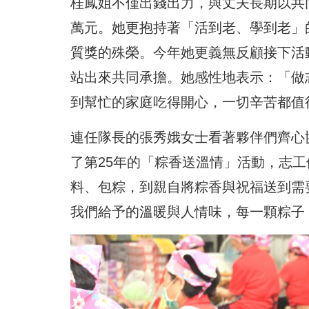
桂鳳姐不僅出錢出力，與丈夫長期以共同
萬元。她更抱持著「活到老、學到老」
質獎的殊榮。今年她更義無反顧接下活
站出來共同承擔。她感性地表示：「做
到幫忙的家庭吃得開心，一切辛苦都值
連任隊長的張秀娥女士看著夥伴們齊心
了第25年的「粽香送溫情」活動，志
料、包粽，到親自將粽香與祝福送到需
我們給予的溫暖與人情味，每一顆粽子