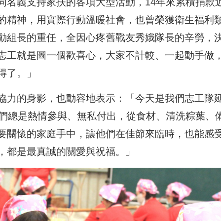
名義支持家扶的各項大型活動，14年來累積捐款近
的精神，用實際行動溫暖社會，也曾榮獲衛生福利
動組長的重任，全因心疼舊戰友秀娥隊長的辛勞，
志工就是圖一個歡喜心，大家不計較、一起動手做
得了。」
協力的身影，也動容地表示：「今天是我們志工隊
工們總是熱情參與、無私付出，從食材、清洗粽葉、
要關懷的家庭手中，讓他們在佳節來臨時，也能感
，都是最真誠的關愛與祝福。」