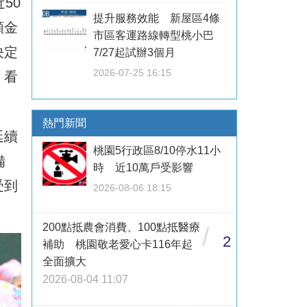
50
提升服務效能 新屋區4條
類金
市區客運路線轉型桃小巴
決定
7/27起試辦3個月
2026-07-25 16:15
，看
熱門新聞
延續
桃園5行政區8/10停水11小
備
時 近10萬戶受影響
受到
2026-08-06 18:15
200點抵農會消費、100點抵醫療
/
2
補助 桃園敬老愛心卡116年起
全面擴大
2026-08-04 11:07