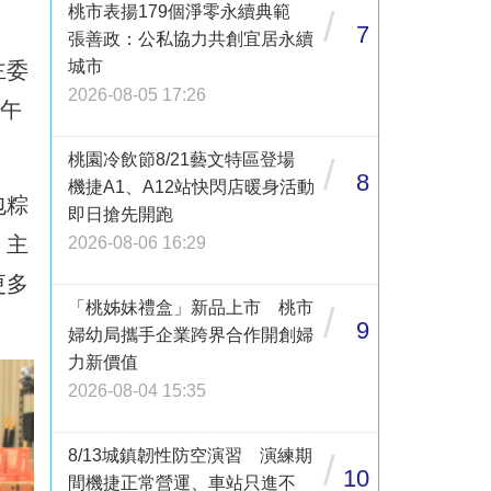
桃市表揚179個淨零永續典範
/
7
張善政：公私協力共創宜居永續
城市
主委
2026-08-05 17:26
端午
桃園冷飲節8/21藝文特區登場
/
8
機捷A1、A12站快閃店暖身活動
包粽
即日搶先開跑
，主
2026-08-06 16:29
更多
「桃姊妹禮盒」新品上市 桃市
/
9
婦幼局攜手企業跨界合作開創婦
力新價值
2026-08-04 15:35
8/13城鎮韌性防空演習 演練期
/
10
間機捷正常營運、車站只進不