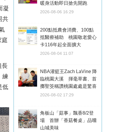
暖身活動即日搶先開跑
而凝
2026-08-06 16:29
同共
氣
200點抵農會消費、100點
抵醫療補助 桃園敬老愛心
家庭
卡116年起全面擴大
2026-08-04 11:07
組長
NBA灌籃王Zach LaVine 降
，練
臨桃園大溪 揮毫草書、首
擲聖筊稱讚桃園處處是驚喜
是低
2026-08-02 17:29
角板山「菇事」飄香8/2登
場 首辦「香菇餐桌」品嚐
山城美味