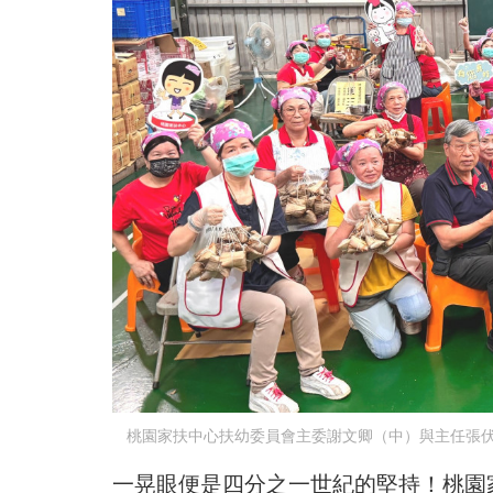
桃園家扶中心扶幼委員會主委謝文卿（中）與主任張伏
一晃眼便是四分之一世紀的堅持！桃園