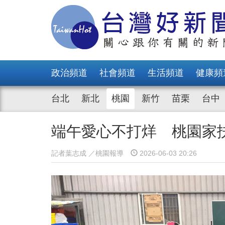
政治頻道
社會頻道
生活頻道
健康頻
台北
新北
桃園
新竹
苗栗
台中
端午愛心不打烊 桃園家
記者葉志成 ／桃園報導
2026-06-03 20:26