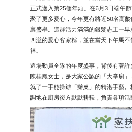
正式邁入第25個年頭。在6月3日端午
聚了更多愛心，今年更有將近50名高
襄盛舉。這群活力滿滿的銀髮志工一早就
四溢的愛心客家粽，並在當天下午馬不
裡。
這場動員全隊的年度盛事，背後有著許
陳桂鳳女士，是大家公認的「大掌廚」
就了一手能操辦「辦桌」的精湛手藝。
調地在廚房後方默默耕耘，負責各項活