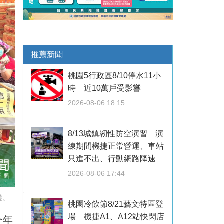
推薦新聞
桃園5行政區8/10停水11小
時 近10萬戶受影響
2026-08-06 18:15
8/13城鎮韌性防空演習 演
練期間機捷正常營運、車站
只進不出、行動網路降速
2026-08-06 17:44
護。
桃園冷飲節8/21藝文特區登
場 機捷A1、A12站快閃店
今年