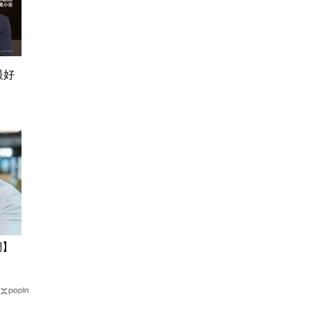
最好
網】