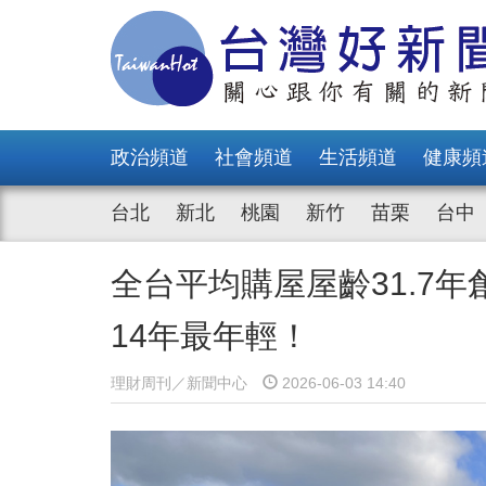
政治頻道
社會頻道
生活頻道
健康頻
台北
新北
桃園
新竹
苗栗
台中
全台平均購屋屋齡31.7年
14年最年輕！
理財周刊／新聞中心
2026-06-03 14:40