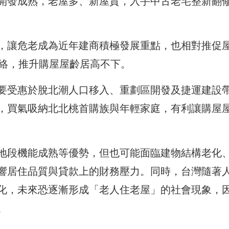
開發成熟，老屋多、新屋貴，入手中古老宅整新翻
，讓危老成為近年建商積極發展重點，也相對推促
熱絡，推升購屋屋齡居高不下。
要受惠於脫北潮人口移入、重劃區開發及捷運建設
，買氣吸納北北桃首購族與年輕家庭，有利讓購屋
地段機能成熟等優勢，但也可能面臨建物結構老化
響居住品質與貸款上的財務壓力。同時，台灣隨著
化，未來恐逐漸形成「老人住老屋」的社會現象，
。