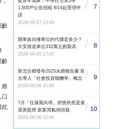
修，
挺青年成家！中央社宅第3季
/
7
1,500戶公告招租 8/14起受理申
請
2026-08-07 14:40
屋齡
開車族自擁車位的代價是多少？
/
8
大安坡道車位332萬元創新高
帶
2026-08-05 17:40
屋齡
新北住都發布2025永續報告書 首
/
9
次導入「社會投資報酬率」概念
、維
2026-08-06 15:40
人口
7月「住展風向球」燈號依然是衰
/
因此
10
退黃藍燈 新案買氣倒頭栽
2026-08-06 15:40