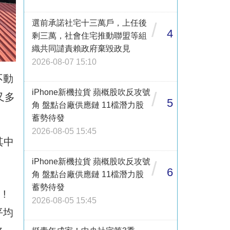
選前承諾社宅十三萬戶，上任後
/
4
剩三萬，社會住宅推動聯盟等組
織共同譴責賴政府棄毀政見
2026-08-07 15:10
不動
iPhone新機拉貨 蘋概股吹反攻號
/
又多
5
角 盤點台廠供應鏈 11檔潛力股
蓄勢待發
2026-08-05 15:45
其中
iPhone新機拉貨 蘋概股吹反攻號
/
6
角 盤點台廠供應鏈 11檔潛力股
蓄勢待發
!
2026-08-05 15:45
平均