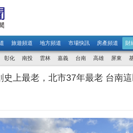
道
旅遊頻道
地方頻道
市場快訊
房產頻道
財
彰化
南投
雲林
嘉義
台南
高雄
屏東
創史上最老，北市37年最老 台南