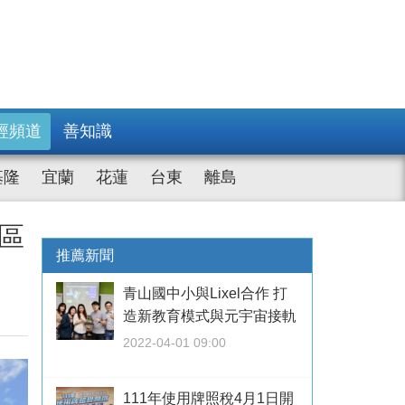
經頻道
善知識
基隆
宜蘭
花蓮
台東
離島
這區
推薦新聞
青山國中小與Lixel合作 打
造新教育模式與元宇宙接軌
2022-04-01 09:00
111年使用牌照稅4月1日開