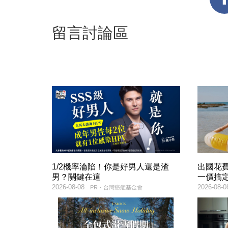
留言討論區
1/2機率淪陷！你是好男人還是渣
出國花
男？關鍵在這
一價搞
2026-08-08
2026-08-0
PR・台灣癌症基金會