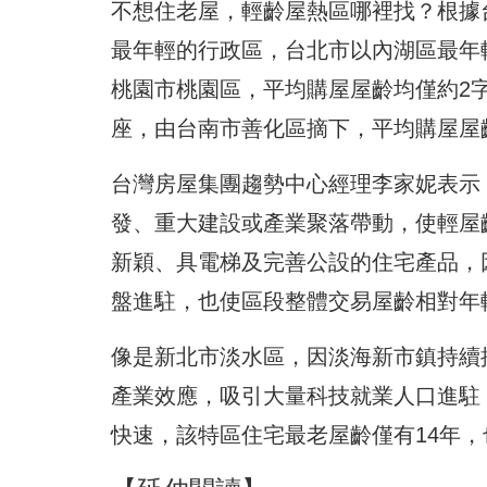
不想住老屋，輕齡屋熱區哪裡找？根據
最年輕的行政區，台北市以內湖區最年輕
桃園市桃園區，平均購屋屋齡均僅約2
座，由台南市善化區摘下，平均購屋屋齡
台灣房屋集團趨勢中心經理李家妮表示
發、重大建設或產業聚落帶動，使輕屋
新穎、具電梯及完善公設的住宅產品，
盤進駐，也使區段整體交易屋齡相對年
像是新北市淡水區，因淡海新市鎮持續
產業效應，吸引大量科技就業人口進駐
快速，該特區住宅最老屋齡僅有14年