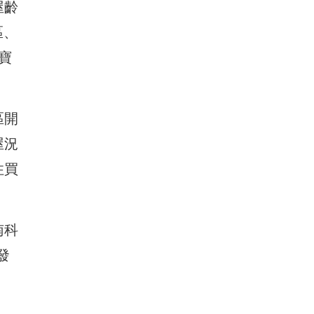
屋齡
區、
寶
區開
屋況
住買
南科
發