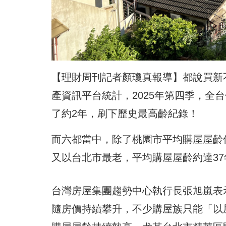
【理財周刊記者顏瓊真報導】都說買新
產資訊平台統計，2025年第四季，全
了約2年，刷下歷史最高齡紀錄！
而六都當中，除了桃園市平均購屋屋齡僅
又以台北市最老，平均購屋屋齡約達3
台灣房屋集團趨勢中心執行長張旭嵐表
隨房價持續攀升，不少購屋族只能「以