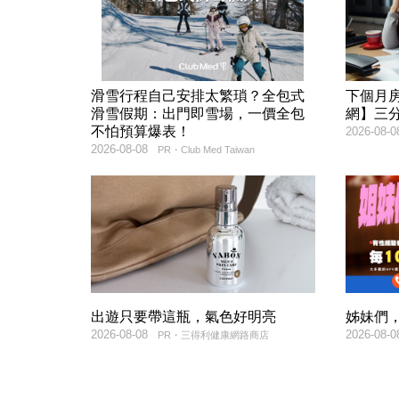
滑雪行程自己安排太繁瑣？全包式
下個月
滑雪假期：出門即雪場，一價全包
網】三
不怕預算爆表！
2026-08-0
2026-08-08
PR・Club Med Taiwan
出遊只要帶這瓶，氣色好明亮
姊妹們，
2026-08-08
2026-08-0
PR・三得利健康網路商店