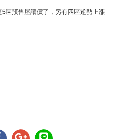
這5區預售屋讓價了，另有四區逆勢上漲