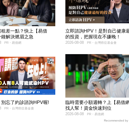
房租差一點？快上【易借
立即諮詢HPV！是對自己健康
分鐘解決燃眉之急
的投資，把握現在不嫌晚！
8
2026-08-08
PR・易借網
PR・台灣癌症基金會
別忘了約診諮詢HPV喔!
臨時需要小額週轉？上【易借
找人幫！資金快速到位
8
PR・台灣癌症基金會
2026-08-08
PR・易借網
Recommended by