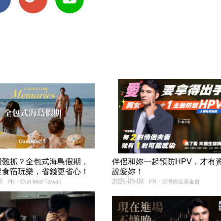
費難抓？全包式海島假期，
伴侶和妳一起預防HPV，才有
定食宿玩樂，省錢更省心！
說愛妳！
8
2026-08-08
PR・Club Med Taiwan
PR・台灣癌症基金會