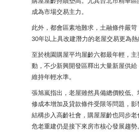
購屋屋齡持續墊高。尤其台北市精華區
成為市場交易主力。
此外，都會區素地難求，土融條件嚴苛
30年以上具改建潛力的老屋交易更為
至於桃園購屋平均屋齡六都最年輕，主
動，不少新興開發區釋出大量新屋供給
維持年輕水準。
張旭嵐指出，老屋雖然具備總價較低、
修成本增加及貸款條件受限等問題，影
結構步入高齡社會，購屋屋齡也同步老
危老重建仍是接下來房市核心發展趨勢