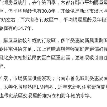
台灣房屋統計，去年第四季，六都各縣市平均購屋
，但平均屋齡也有30.8年，其餘像是新北市淡水
字頭左右，而六都各行政區中，平均購屋屋齡最年輕
僅有約14.7年。
，購屋屋齡較年輕的行政區，多半受惠於新興重劃
齡住宅供給充足，加上首購族與年輕家庭普遍偏好
因此房價相對親民的蛋白區重劃區，更容易吸引自
輕。
推案，市場新屋供需湧現；台南市善化區則受惠於
，以善化購屋熱區LM特區，近年來新興住宅聚落開
，也帶動該區交易屋齡維持在相對年輕的水準。