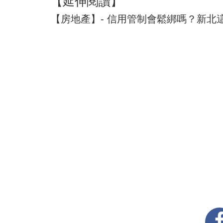
【延伸閱讀】
【房地產】- 信用管制會鬆綁嗎？新北