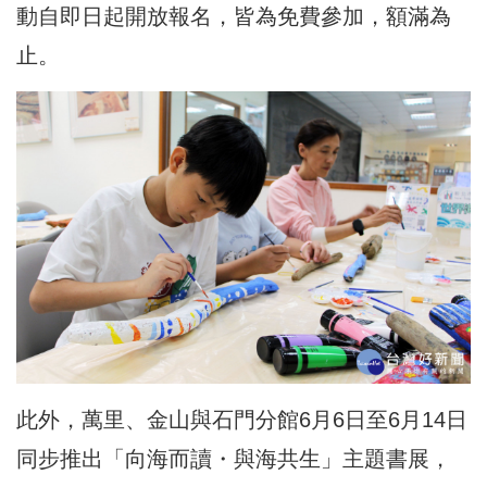
動自即日起開放報名，皆為免費參加，額滿為
止。
此外，萬里、金山與石門分館6月6日至6月14日
同步推出「向海而讀・與海共生」主題書展，