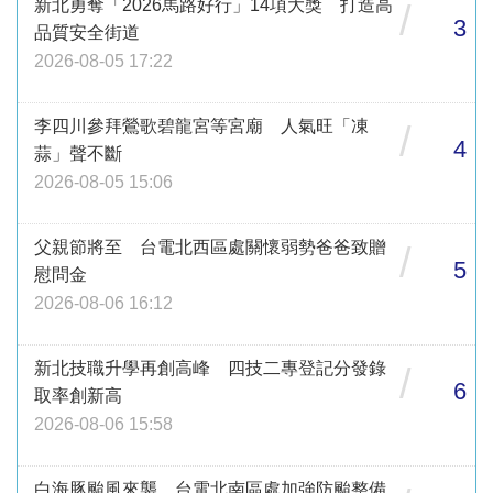
新北勇奪「2026馬路好行」14項大獎 打造高
/
3
品質安全街道
2026-08-05 17:22
李四川參拜鶯歌碧龍宮等宮廟 人氣旺「凍
/
4
蒜」聲不斷
2026-08-05 15:06
父親節將至 台電北西區處關懷弱勢爸爸致贈
/
5
慰問金
2026-08-06 16:12
新北技職升學再創高峰 四技二專登記分發錄
/
6
取率創新高
2026-08-06 15:58
白海豚颱風來襲 台電北南區處加強防颱整備