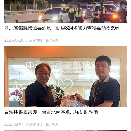
新北警鐵腕掃蕩毒酒駕 動員824名警力查獲毒酒駕39件
2026-07-18
記者黃村杉／新北報導
白海豚颱風來襲 台電北南區處加強防颱整備
2026-08-07
記者黃村杉／新北報導