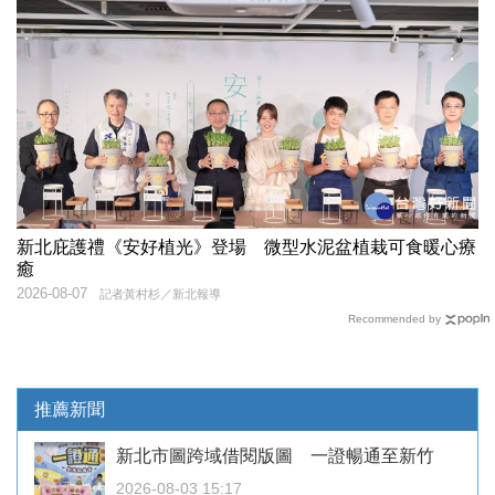
新北庇護禮《安好植光》登場 微型水泥盆植栽可食暖心療
癒
2026-08-07
記者黃村杉／新北報導
Recommended by
推薦新聞
新北市圖跨域借閱版圖 一證暢通至新竹
2026-08-03 15:17