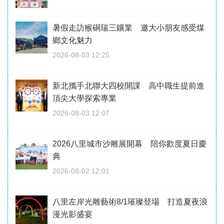
暑假走訪猴硐瑞三鑛業 邀大小朋友感受煤
鄉文化魅力
2026-08-03 12:25
新北攜手北聯大四校開課 高中職生提前進
頂尖大學探索專業
2026-08-03 12:07
2026八里城市沙雕展開幕 陪你歡度夏日慶
典
2026-08-02 12:01
八里左岸光雕藝術8/1璀璨登場 打造夏夜浪
漫光影盛宴