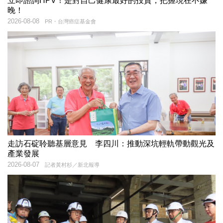
立即諮詢HPV！是對自己健康最好的投資，把握現在不嫌
晚！
2026-08-08
PR・台灣癌症基金會
走訪石碇聆聽基層意見 李四川：推動深坑輕軌帶動觀光及
產業發展
2026-08-07
記者黃村杉／新北報導