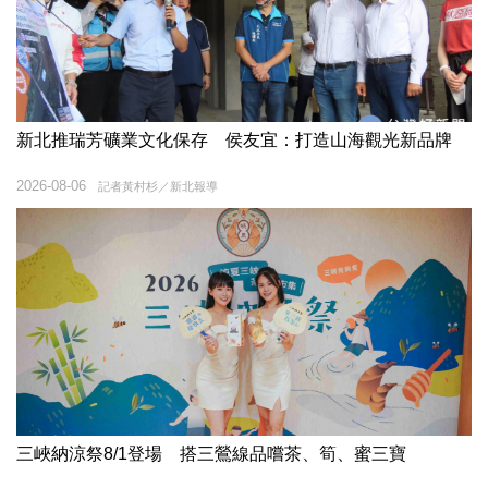
新北推瑞芳礦業文化保存 侯友宜：打造山海觀光新品牌
2026-08-06
記者黃村杉／新北報導
三峽納涼祭8/1登場 搭三鶯線品嚐茶、筍、蜜三寶