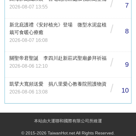
/
7
2026-08-07 13:55
新北庇護禮《安好植光》登場 微型水泥盆植
/
8
栽可食暖心療癒
2026-08-07 16:08
關聖帝君聖誕 李四川赴新莊武聖廟參拜祈福
/
9
2026-08-06 12:10
凱擘大寬頻送愛 捐八里愛心教養院照護物資
/
10
2026-08-06 13:08
本站由大運聯和國際有限公司所維運
© 2015-2026 TaiwanHot.net All Rights Reserved.