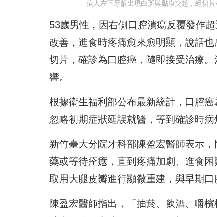
病人左下牙齦出現白斑與黏膜突起，經切片
53歲男性，因右側口腔潰瘍反覆發作
改善，進食時疼痛愈來愈明顯，說話也
切片，確診為口腔癌，隨即接受治療。
響。
根據衛生福利部公布最新統計，口腔癌
忽略初期症狀延誤就醫，等到確診時病
新竹臺大分院牙科部陳盈宏醫師表示，
藥或等待痊癒，直到疼痛加劇、進食困
取用大腿皮瓣進行顯微重建，與早期口
陳盈宏醫師指出，「抽菸、飲酒、嚼檳