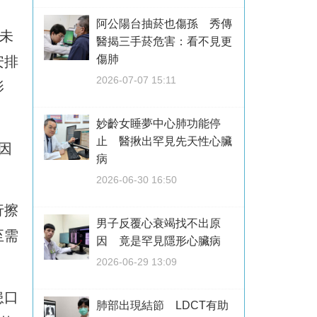
阿公陽台抽菸也傷孫 秀傳
未
醫揭三手菸危害：看不見更
傷肺
安排
2026-07-07 15:11
影
妙齡女睡夢中心肺功能停
止 醫揪出罕見先天性心臟
因
病
2026-06-30 16:50
行擦
男子反覆心衰竭找不出原
至需
因 竟是罕見隱形心臟病
2026-06-29 13:09
患口
肺部出現結節 LDCT有助