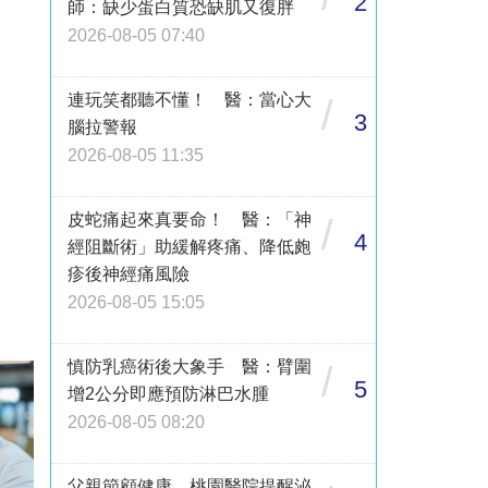
2
師：缺少蛋白質恐缺肌又復胖
2026-08-05 07:40
連玩笑都聽不懂！ 醫：當心大
/
3
腦拉警報
2026-08-05 11:35
皮蛇痛起來真要命！ 醫：「神
/
4
經阻斷術」助緩解疼痛、降低皰
疹後神經痛風險
2026-08-05 15:05
慎防乳癌術後大象手 醫：臂圍
/
5
增2公分即應預防淋巴水腫
2026-08-05 08:20
父親節顧健康 桃園醫院提醒泌