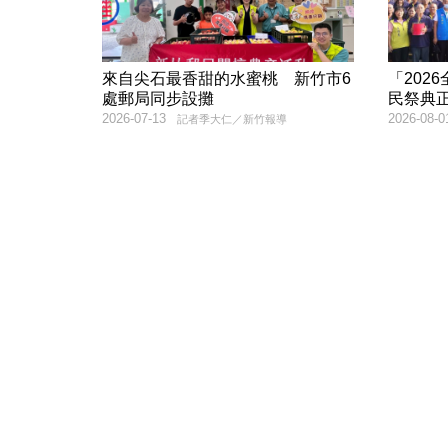
來自尖石最香甜的水蜜桃 新竹市6
「202
處郵局同步設攤
民祭典
2026-07-13
2026-08-0
記者季大仁／新竹報導