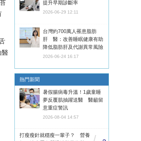
苔
提升早期診斷率
2026-06-29 12:11
有
台灣約700萬人罹患脂肪
肝 醫：改善睡眠健康有助
舌
降低脂肪肝及代謝異常風險
由醫
2026-06-24 16:17
熱門新聞
暑假腸病毒升溫！1歲童睡
夢反覆肌抽躍送醫 醫籲留
意重症警訊
2026-08-04 14:57
打瘦瘦針就穩瘦一輩子？ 營養
/