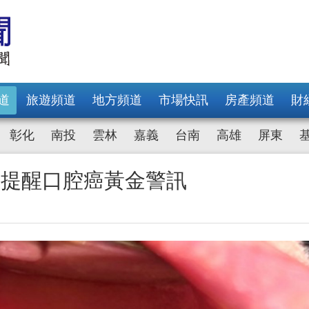
道
旅遊頻道
地方頻道
市場快訊
房產頻道
財
彰化
南投
雲林
嘉義
台南
高雄
屏東
師提醒口腔癌黃金警訊