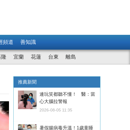
經頻道
善知識
基隆
宜蘭
花蓮
台東
離島
推薦新聞
連玩笑都聽不懂！ 醫：當
心大腦拉警報
2026-08-05 11:35
暑假腸病毒升溫！1歲童睡