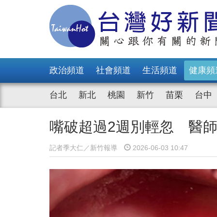
政治頻道
社會頻道
生活頻道
健康頻
台北
新北
桃園
新竹
苗栗
台中
嘴破超過2週別輕忽 醫
記者季大仁／新竹報導
2026-06-03 10:47