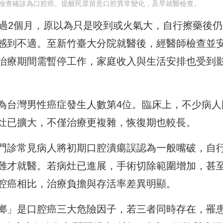
檢查確診為口腔癌。提醒民眾留意口腔異常變化，及早就醫檢查。
超過2個月，原以為只是咬到或火氣大，自行擦藥後仍
感到不適。至新竹臺大分院就醫後，經醫師檢查並
治療期間需暫停工作，家庭收入與生活安排也受到
為台灣男性癌症發生人數第4位。臨床上，不少病人
灶已擴大，不僅治療更複雜，恢復期也較長。
門診常見病人將初期口腔潰瘍誤認為一般嘴破，自
難才就醫。若病灶已進展，手術切除範圍增加，甚
腔癌相比，治療負擔與存活率差異明顯。
榔」是口腔癌三大危險因子，若三者同時存在，罹