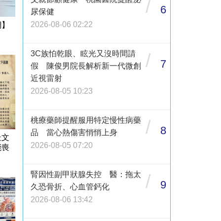
/
6
尿保健
2026-08-06 02:22
網】
3C族怕乾眼、眩光又沒時間請
/
7
假 陳俊男院長解析新一代微創
近視雷射
2026-08-05 10:23
桃療藥師提醒服用特定慢性病藥
/
8
品 當心熱傷害悄悄上身
杜文
2026-08-05 07:20
能喪
腎因性副甲狀腺失控 醫：拖太
/
9
久恐骨折、心血管鈣化
2026-08-06 13:42