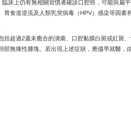
過，臨床上仍有無相關習慣者確診口腔癌，可能與扁平
、胃食道逆流及人類乳突病毒（HPV）感染等因素
。
包括超過2週未癒合的潰瘍、口腔黏膜白斑或紅斑、
頸部無痛性腫塊。若出現上述症狀，應儘早就醫，