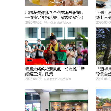
出國花費難抓？全包式海島假期，
下個月
一價搞定食宿玩樂，省錢更省心！
網】三
2026-08-06
2026-08-0
PR・Club Med Taiwan
響應永續祭祀新風氣 竹市推「新
「適得
紙錢三燒」政策
珍貴自
2026-08-06
2026-08-0
記者季大仁／新竹報導