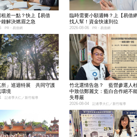
房租差一點？快上【易借
臨時需要小額週轉？上【易借
分鐘解決燃眉之急
找人幫！資金快速到位
6
2026-08-06
PR・易借網
PR・易借網
其所」巡迴特展 共同守護
竹北選情告急？ 藍營參選人
然環境
中致信鄭麗文：藍白合作絕不
失尊嚴
1
記者季大仁／新竹報導
2026-08-04
記者季大仁／新竹報導