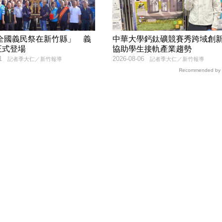
6全國義民祭在新竹縣」 義
中華大學鈣鈦礦競賽秀跨域
正式登場
協助學生接軌產業趨勢
1
2026-08-06
記者季大仁／新竹報導
記者季大仁／新竹報導
Recommended by