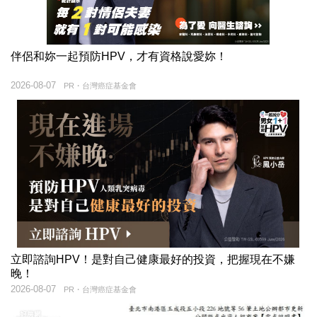
伴侶和妳一起預防HPV，才有資格說愛妳！
2026-08-07
PR・台灣癌症基金會
立即諮詢HPV！是對自己健康最好的投資，把握現在不嫌
晚！
2026-08-07
PR・台灣癌症基金會