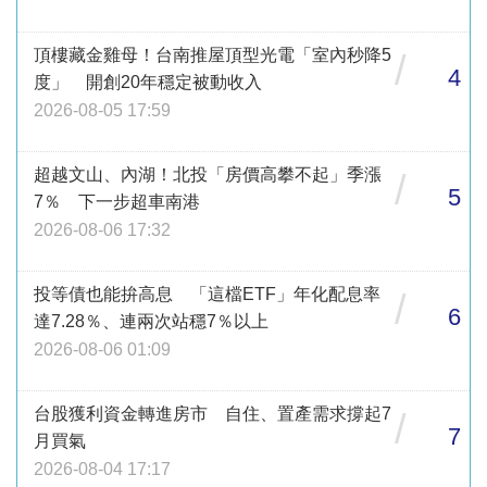
頂樓藏金雞母！台南推屋頂型光電「室內秒降5
/
4
度」 開創20年穩定被動收入
2026-08-05 17:59
超越文山、內湖！北投「房價高攀不起」季漲
/
5
7％ 下一步超車南港
2026-08-06 17:32
投等債也能拚高息 「這檔ETF」年化配息率
/
6
達7.28％、連兩次站穩7％以上
2026-08-06 01:09
台股獲利資金轉進房市 自住、置產需求撐起7
/
7
月買氣
2026-08-04 17:17