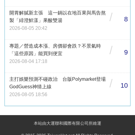
開胃解膩新主張 這一鍋以在地百果與馬告熬
/
8
製「緋澄鮮漾」果酸雙湯
2026-08-05 20:42
專題／營造成本漲、房價卻會跌？不景氣時
/
9
「這些原因」能買到便宜
2026-08-04 17:18
主打娛樂預測不碰政治 台版Polymarket登場
/
10
GodGuess神猜上線
2026-08-05 18:56
本站由大運聯和國際有限公司所維運