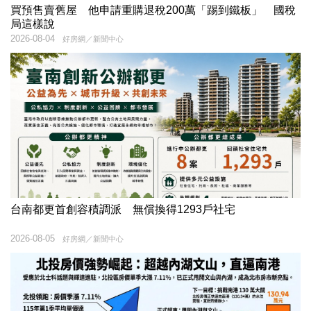
買預售賣舊屋 他申請重購退稅200萬「踢到鐵板」 國稅
局這樣說
2026-08-04
好房網／新聞中心
台南都更首創容積調派 無償換得1293戶社宅
2026-08-05
好房網／新聞中心