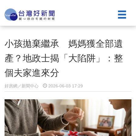
小孩拋棄繼承 媽媽獲全部遺
產？地政士揭「大陷阱」：整
個夫家進來分
好房網／新聞中心
2026-06-03 17:29