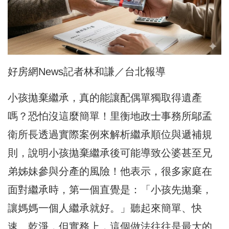
好房網News記者林和謙／台北報導
小孩拋棄繼承，真的能讓配偶單獨取得遺產
嗎？恐怕沒這麼簡單！里衡地政士事務所鄔孟
衛所長透過實際案例來解析繼承順位與遞補規
則，說明小孩拋棄繼承後可能導致公婆甚至兄
弟姊妹參與分產的風險！他表示，很多家庭在
面對繼承時，第一個直覺是：「小孩先拋棄，
讓媽媽一個人繼承就好。」聽起來簡單、快
速、乾淨，但實務上，這個做法往往是最大的