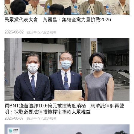
民眾黨代表大會 黃國昌：集結全黨力量拚戰2026
2026-08-02
政治中心／綜合報導
買BNT疫苗遭詐10.6億元被控態度消極 慈濟託律師再聲
明：採取必要法律措施捍衛捐款大眾權益
2026-08-07
政治中心／綜合報導