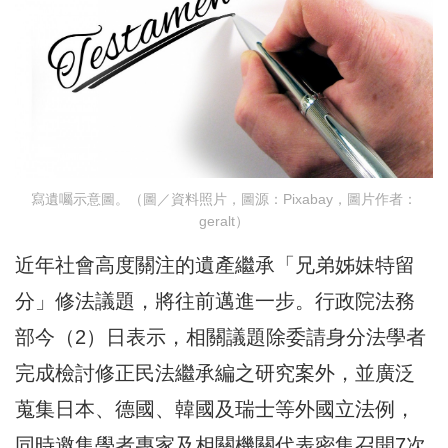
寫遺囑示意圖。（圖／資料照片，圖源：Pixabay，圖片作者：
geralt）
近年社會高度關注的遺產繼承「兄弟姊妹特留
分」修法議題，將往前邁進一步。行政院法務
部今（2）日表示，相關議題除委請身分法學者
完成檢討修正民法繼承編之研究案外，並廣泛
蒐集日本、德國、韓國及瑞士等外國立法例，
同時邀集學者專家及相關機關代表密集召開7次