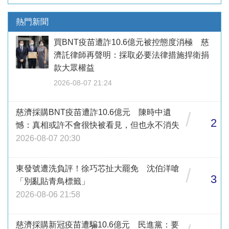
熱門新聞
買BNT疫苗遭詐10.6億元被控態度消極 慈
濟託律師再聲明：採取必要法律措施捍衛捐
款大眾權益
2026-08-07 21:24
慈濟採購BNT疫苗遭詐10.6億元 陳時中遺
/
2
憾：真相或許不會很快被看見，但也永不消失
2026-08-07 20:30
東發號遭洗負評！徐巧芯扯大罷免 沈伯洋嗆
/
3
「別亂貼青鳥標籤」
2026-08-06 21:58
慈濟採購新冠疫苗遭騙10.6億元 民進黨：要