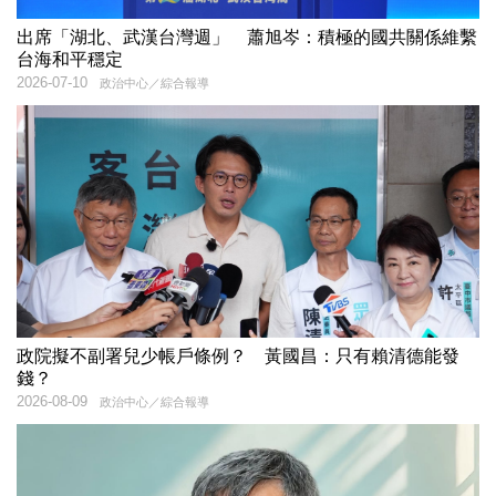
出席「湖北、武漢台灣週」 蕭旭岑：積極的國共關係維繫
台海和平穩定
2026-07-10
政治中心／綜合報導
政院擬不副署兒少帳戶條例？ 黃國昌：只有賴清德能發
錢？
2026-08-09
政治中心／綜合報導