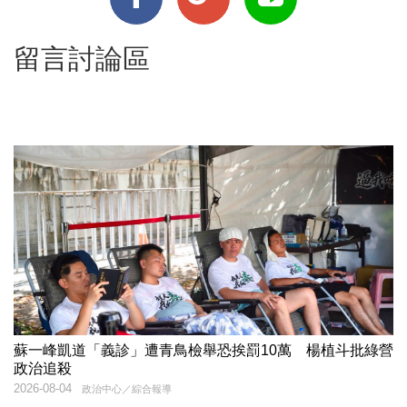
留言討論區
蘇一峰凱道「義診」遭青鳥檢舉恐挨罰10萬 楊植斗批綠營
政治追殺
2026-08-04
政治中心／綜合報導