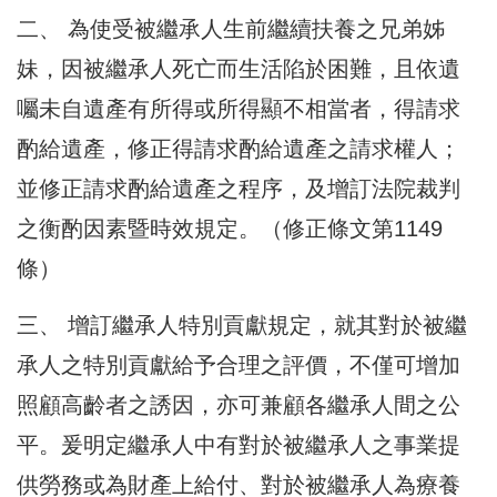
二、 為使受被繼承人生前繼續扶養之兄弟姊
妹，因被繼承人死亡而生活陷於困難，且依遺
囑未自遺產有所得或所得顯不相當者，得請求
酌給遺產，修正得請求酌給遺產之請求權人；
並修正請求酌給遺產之程序，及增訂法院裁判
之衡酌因素暨時效規定。（修正條文第1149
條）
三、 增訂繼承人特別貢獻規定，就其對於被繼
承人之特別貢獻給予合理之評價，不僅可增加
照顧高齡者之誘因，亦可兼顧各繼承人間之公
平。爰明定繼承人中有對於被繼承人之事業提
供勞務或為財產上給付、對於被繼承人為療養