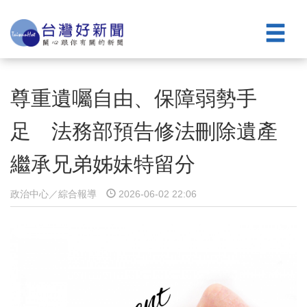
尊重遺囑自由、保障弱勢手
足 法務部預告修法刪除遺產
繼承兄弟姊妹特留分
政治中心／綜合報導
2026-06-02 22:06