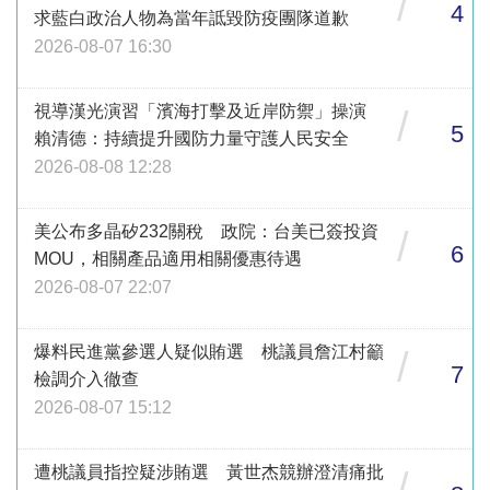
/
4
求藍白政治人物為當年詆毀防疫團隊道歉
2026-08-07 16:30
視導漢光演習「濱海打擊及近岸防禦」操演
/
5
賴清德：持續提升國防力量守護人民安全
2026-08-08 12:28
美公布多晶矽232關稅 政院：台美已簽投資
/
6
MOU，相關產品適用相關優惠待遇
2026-08-07 22:07
爆料民進黨參選人疑似賄選 桃議員詹江村籲
/
7
檢調介入徹查
2026-08-07 15:12
遭桃議員指控疑涉賄選 黃世杰競辦澄清痛批
/