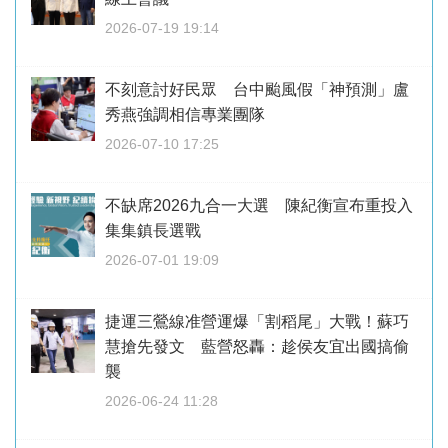
2026-07-19 19:14
不刻意討好民眾 台中颱風假「神預測」盧
秀燕強調相信專業團隊
2026-07-10 17:25
不缺席2026九合一大選 陳紀衡宣布重投入
集集鎮長選戰
2026-07-01 19:09
捷運三鶯線准營運爆「割稻尾」大戰！蘇巧
慧搶先發文 藍營怒轟：趁侯友宜出國搞偷
襲
2026-06-24 11:28