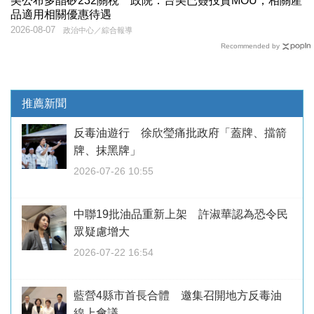
美公布多晶矽232關稅 政院：台美已簽投資MOU，相關產
品適用相關優惠待遇
2026-08-07
政治中心／綜合報導
Recommended by
推薦新聞
反毒油遊行 徐欣瑩痛批政府「蓋牌、擋箭
牌、抹黑牌」
2026-07-26 10:55
中聯19批油品重新上架 許淑華認為恐令民
眾疑慮增大
2026-07-22 16:54
藍營4縣市首長合體 邀集召開地方反毒油
線上會議