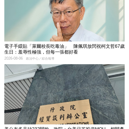
電子手鐶貼「萊爾校長吃毒油」 陳佩琪放閃祝柯文哲67歲
生日：羞辱性極強，但每一張都好看
2026-08-06
政治中心／綜合報導