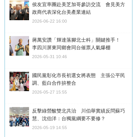
侯友宜率團赴美芝加哥參訪交流 會見美方
政商代表深化台美產業連結
2026-06-22 16:00
蔣萬安讚「輝達落腳北士科」關鍵推手！
李四川屏東同鄉會同台催票人氣爆棚
2026-05-31 10:46
國民黨彰化市長初選女將表態 主張公平民
調、藍白合作拚整合
2026-05-27 15:55
反擊綠營酸雙北共治 川伯舉實績反問蘇巧
慧、沈伯洋：台獨黨綱要不要修？
2026-05-19 14:55