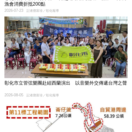
漁會消費折抵200點
2026-07-23
記者鄧富珍／彰化報導
彰化市立管弦樂團赴紐西蘭演出 以音樂外交傳遞台灣之聲
2026-08-05
記者鄧富珍／彰化報導