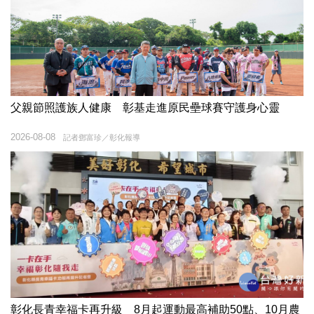
父親節照護族人健康 彰基走進原民壘球賽守護身心靈
2026-08-08
記者鄧富珍／彰化報導
彰化長青幸福卡再升級 8月起運動最高補助50點、10月農