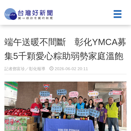
端午送暖不間斷 彰化YMCA募
集5千顆愛心粽助弱勢家庭溫飽
記者鄧富珍／彰化報導
2026-06-02 20:11