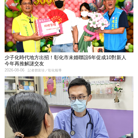
少子化時代地方出招！彰化市未婚聯誼6年促成10對新人
今年再推解謎交友
2026-08-06
記者鄧富珍／彰化報導