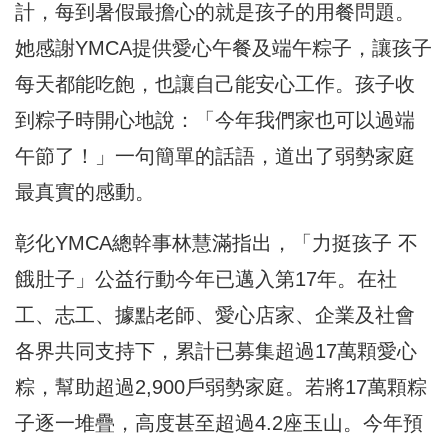
計，每到暑假最擔心的就是孩子的用餐問題。
她感謝YMCA提供愛心午餐及端午粽子，讓孩子
每天都能吃飽，也讓自己能安心工作。孩子收
到粽子時開心地說：「今年我們家也可以過端
午節了！」一句簡單的話語，道出了弱勢家庭
最真實的感動。
彰化YMCA總幹事林慧滿指出，「力挺孩子 不
餓肚子」公益行動今年已邁入第17年。在社
工、志工、據點老師、愛心店家、企業及社會
各界共同支持下，累計已募集超過17萬顆愛心
粽，幫助超過2,900戶弱勢家庭。若將17萬顆粽
子逐一堆疊，高度甚至超過4.2座玉山。今年預