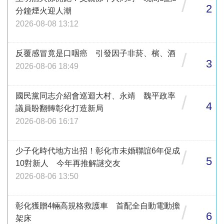
/
2
分鐘煙火迎人潮
2026-08-08 13:12
反覆感冒竟是口咽癌 引發因子非菸、檳、酒
/
3
2026-08-06 18:49
國民黨同志介紹會巡迴大村、永靖 魏平政率
/
4
議員盼翻轉彰化打造新局
2026-08-06 16:17
少子化時代地方出招！彰化市未婚聯誼6年促成
/
5
10對新人 今年再推解謎交友
2026-08-06 13:50
彰化獲贈4輛高規格救護車 首配全自動電動擔
/
6
架床