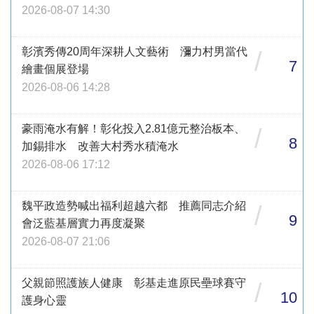
2026-08-07 14:30
彰濱秀傳20周年深耕人文藝術 瀰力村男當代
/
7
繪畫個展登場
2026-08-06 14:28
豪雨淹水有解！彰化投入2.81億元整治板本、
/
8
加錫排水 改善大村秀水積淹水
2026-08-06 17:12
魏平政造勢喊出福利超越六都 推薦同志介紹
/
9
會泛藍基層實力再度凝聚
2026-08-07 21:06
父親節照護族人健康 彰基走進原民壘球賽守
/
10
護身心靈