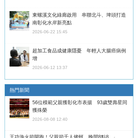
東螺溪文化綠廊啟用 串聯北斗、埤頭打造
南彰化水岸新亮點
2026-06-22 15:45
超加工食品成健康隱憂 年輕人大腸癌病例
增
2026-06-12 13:37
熱門新聞
56位模範父親獲彰化市表揚 93歲雙壽星同
獲殊榮
2026-08-08 12:40
王功漁火節開跑！父親節千人烤蚵 晚間8點8