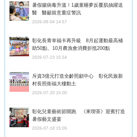
暑假腸病毒升溫！1歲童睡夢反覆肌抽躍送
醫 醫籲留意重症警訊
2026-08-04 14:57
彰化長青幸福卡再升級 8月起運動最高補
助50點、10月農漁會消費折抵200點
2026-07-23 15:54
斥資3億元打造全齡照顧中心 彰化民族新
村長照衛福大樓動土
2026-07-20 15:00
彰化兒童藝術節開跑 《來喫茶》迎賓打造
暑假藝文盛宴
2026-07-18 15:05