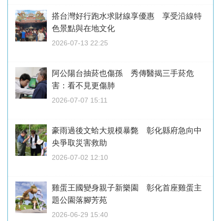
搭台灣好行跑水求財線享優惠 享受沿線特
色景點與在地文化
2026-07-13 22:25
阿公陽台抽菸也傷孫 秀傳醫揭三手菸危
害：看不見更傷肺
2026-07-07 15:11
豪雨過後文蛤大規模暴斃 彰化縣府急向中
央爭取災害救助
2026-07-02 12:10
雞蛋王國變身親子新樂園 彰化首座雞蛋主
題公園落腳芳苑
2026-06-29 15:40