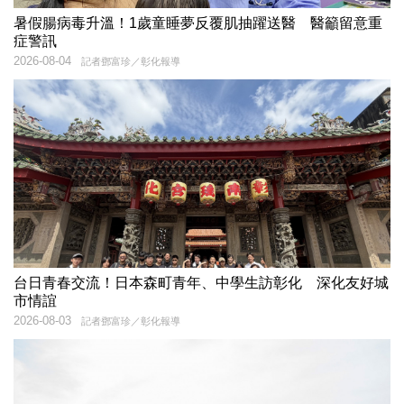
暑假腸病毒升溫！1歲童睡夢反覆肌抽躍送醫 醫籲留意重
症警訊
2026-08-04
記者鄧富珍／彰化報導
台日青春交流！日本森町青年、中學生訪彰化 深化友好城
市情誼
2026-08-03
記者鄧富珍／彰化報導