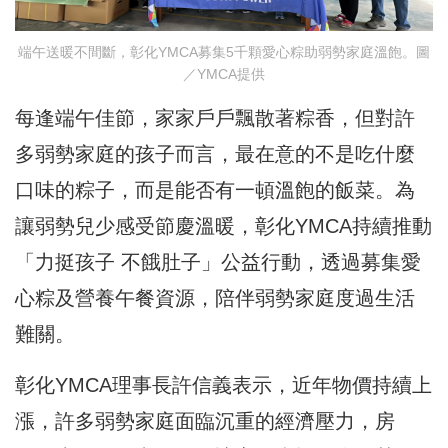
端午送暖不間斷，彰化YMCA募集5千顆愛心粽助弱勢家庭溫飽。圖
／YMCA提供
每逢端午佳節，家家戶戶飄散著粽香，但對許
多弱勢家庭的孩子而言，最在意的不是吃什麼
口味的粽子，而是能否有一頓溫飽的飯菜。為
讓弱勢兒少感受節慶溫暖，彰化YMCA持續推動
「力挺孩子 不餓肚子」公益行動，透過募集愛
心粽及營養午餐資源，陪伴弱勢家庭度過生活
難關。
彰化YMCA理事長許信義表示，近年物價持續上
漲，許多弱勢家庭面臨沉重的經濟壓力，房