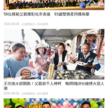
56位模範父親獲彰化市表揚 93歲雙壽星同獲殊榮
2026-08-08
記者鄧富珍／彰化報導
王功漁火節開跑！父親節千人烤蚵 晚間8點8分鐘煙火迎人
潮
2026-08-08
記者鄧富珍／彰化報導