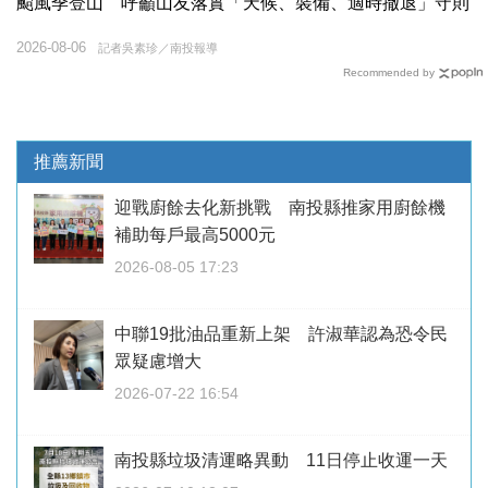
颱風季登山 呼籲山友落實「天候、裝備、適時撤退」守則
2026-08-06
記者吳素珍／南投報導
Recommended by
推薦新聞
迎戰廚餘去化新挑戰 南投縣推家用廚餘機
補助每戶最高5000元
2026-08-05 17:23
中聯19批油品重新上架 許淑華認為恐令民
眾疑慮增大
2026-07-22 16:54
南投縣垃圾清運略異動 11日停止收運一天