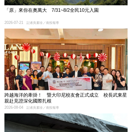
「原」來你在奧萬大 7/31~8/2全民10元入園
2026-07-21
記者吳素珍／南投報導
跨越海洋的牽掛！ 暨大印尼校友會正式成立 校長武東星
親赴見證深化國際扎根
2026-08-04
記者吳素珍／南投報導