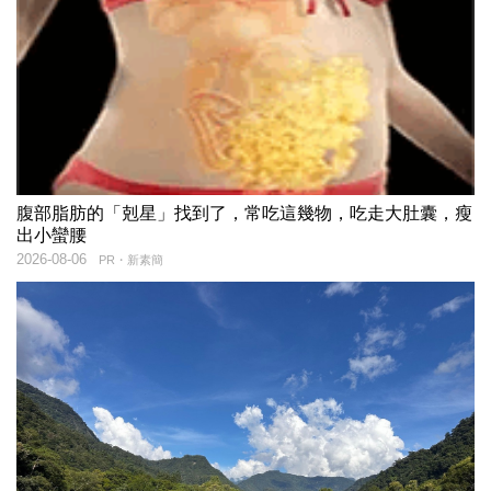
腹部脂肪的「剋星」找到了，常吃這幾物，吃走大肚囊，瘦
出小蠻腰
2026-08-06
PR・新素簡