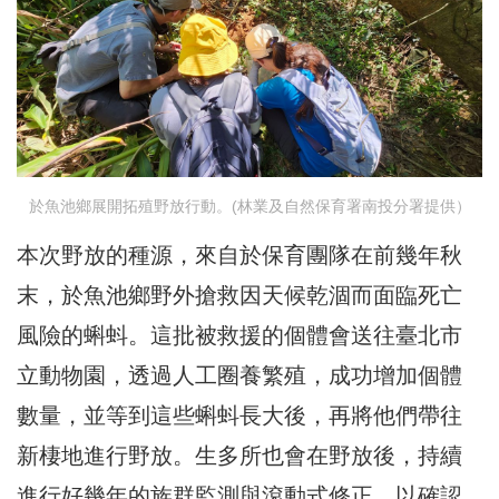
於魚池鄉展開拓殖野放行動。(林業及自然保育署南投分署提供）
本次野放的種源，來自於保育團隊在前幾年秋
末，於魚池鄉野外搶救因天候乾涸而面臨死亡
風險的蝌蚪。這批被救援的個體會送往臺北市
立動物園，透過人工圈養繁殖，成功增加個體
數量，並等到這些蝌蚪長大後，再將他們帶往
新棲地進行野放。生多所也會在野放後，持續
進行好幾年的族群監測與滾動式修正，以確認