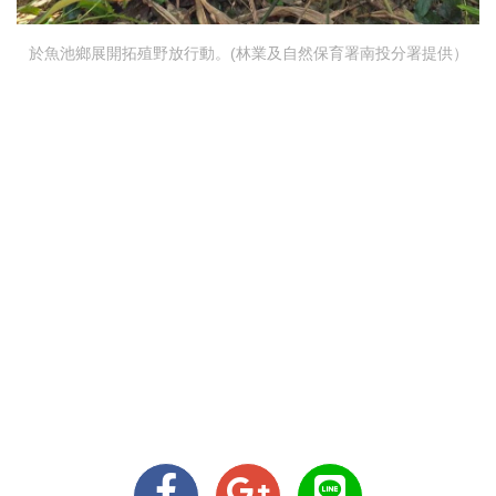
於魚池鄉展開拓殖野放行動。(林業及自然保育署南投分署提供）