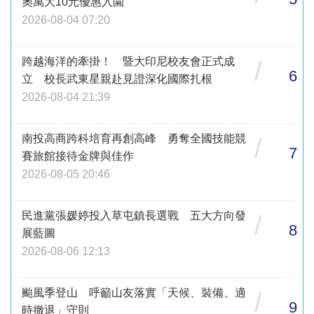
奧萬大10元優惠入園
2026-08-04 07:20
跨越海洋的牽掛！ 暨大印尼校友會正式成
/
6
立 校長武東星親赴見證深化國際扎根
2026-08-04 21:39
南投高商跨科培育再創高峰 勇奪全國技能競
/
7
賽旅館接待金牌與佳作
2026-08-05 20:46
民進黨張媛婷投入草屯鎮長選戰 五大方向發
/
8
展藍圖
2026-08-06 12:13
颱風季登山 呼籲山友落實「天候、裝備、適
/
9
時撤退」守則