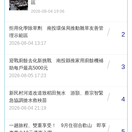
區
2026-08-04 19:06
拒用化學除草劑 南投環保局推動雜草友善管
/
2
理示範區
2026-08-04 13:17
迎戰廚餘去化新挑戰 南投縣推家用廚餘機補
/
3
助每戶最高5000元
2026-08-05 17:23
新民村河道改道致稻田無水 游顥、蔡宗智緊
/
4
急協調搶水救秧苗
2026-08-04 21:19
一趟旅程、雙重享受！ 9月住宿合歡山 即享
/
5