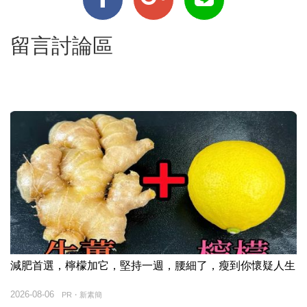
留言討論區
減肥首選，檸檬加它，堅持一週，腰細了，瘦到你懷疑人生
2026-08-06
PR・新素簡