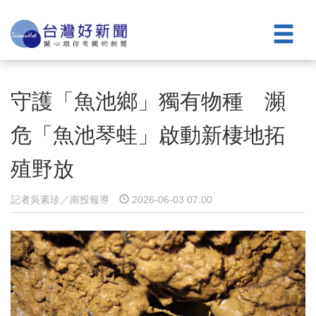
守護「魚池鄉」獨有物種 瀕
危「魚池琴蛙」啟動新棲地拓
殖野放
記者吳素珍／南投報導
2026-06-03 07:00