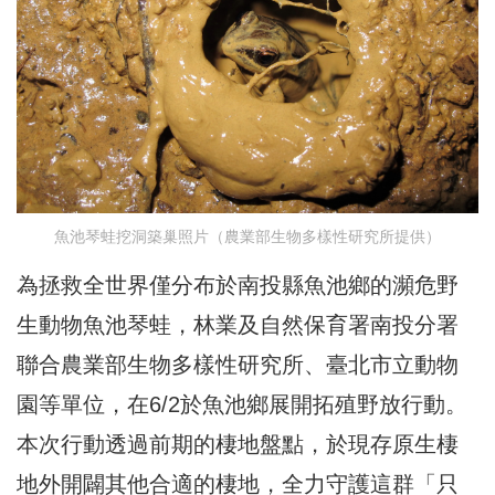
魚池琴蛙挖洞築巢照片（農業部生物多樣性研究所提供）
為拯救全世界僅分布於南投縣魚池鄉的瀕危野
生動物魚池琴蛙，林業及自然保育署南投分署
聯合農業部生物多樣性研究所、臺北市立動物
園等單位，在6/2於魚池鄉展開拓殖野放行動。
本次行動透過前期的棲地盤點，於現存原生棲
地外開闢其他合適的棲地，全力守護這群「只