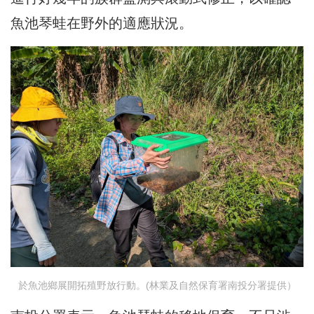
魚池琴蛙在野外的適應狀況。
於魚池鄉展開拓殖野放行動。(林業及自然保育署南投分署提供）