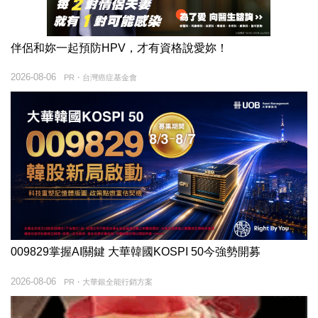
伴侶和妳一起預防HPV，才有資格說愛妳！
2026-08-06
PR・台灣癌症基金會
009829掌握AI關鍵 大華韓國KOSPI 50今強勢開募
2026-08-06
PR・大華銀全能行銷方案