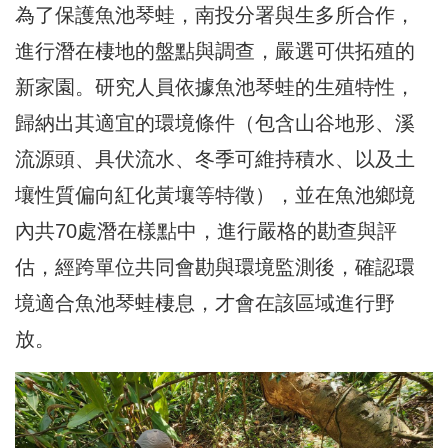
為了保護魚池琴蛙，南投分署與生多所合作，
進行潛在棲地的盤點與調查，嚴選可供拓殖的
新家園。研究人員依據魚池琴蛙的生殖特性，
歸納出其適宜的環境條件（包含山谷地形、溪
流源頭、具伏流水、冬季可維持積水、以及土
壤性質偏向紅化黃壤等特徵），並在魚池鄉境
內共70處潛在樣點中，進行嚴格的勘查與評
估，經跨單位共同會勘與環境監測後，確認環
境適合魚池琴蛙棲息，才會在該區域進行野
放。