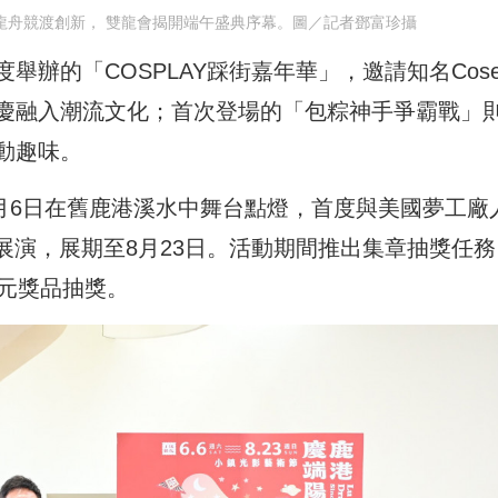
3隊龍舟競渡創新， 雙龍會揭開端午盛典序幕。圖／記者鄧富珍攝
辦的「COSPLAY踩街嘉年華」，邀請知名Cose
慶融入潮流文化；首次登場的「包粽神手爭霸戰」
動趣味。
6月6日在舊鹿港溪水中舞台點燈，首度與美國夢工廠
展演，展期至8月23日。活動期間推出集章抽獎任務
萬元獎品抽獎。