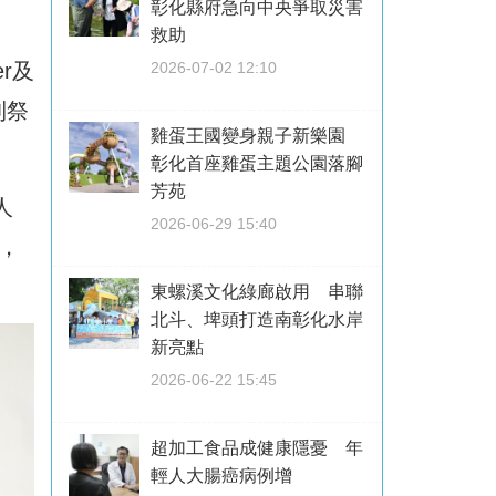
彰化縣府急向中央爭取災害
救助
r及
2026-07-02 12:10
則祭
雞蛋王國變身親子新樂園
彰化首座雞蛋主題公園落腳
芳苑
人
2026-06-29 15:40
，
東螺溪文化綠廊啟用 串聯
北斗、埤頭打造南彰化水岸
新亮點
2026-06-22 15:45
超加工食品成健康隱憂 年
輕人大腸癌病例增