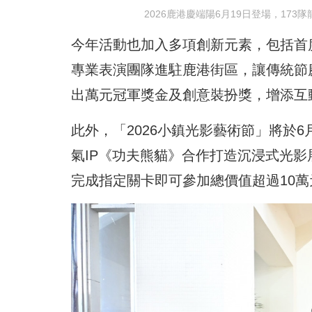
2026鹿港慶端陽6月19日登場，17
今年活動也加入多項創新元素，包括首度舉
專業表演團隊進駐鹿港街區，讓傳統節
出萬元冠軍獎金及創意裝扮獎，增添互
此外，「2026小鎮光影藝術節」將於
氣IP《功夫熊貓》合作打造沉浸式光影
完成指定關卡即可參加總價值超過10