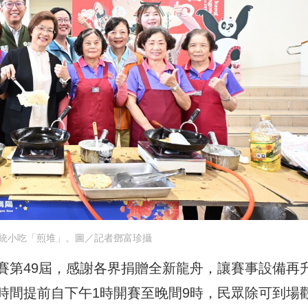
統小吃「煎堆」。圖／記者鄧富珍攝
賽第49屆，感謝各界捐贈全新龍舟，讓賽事設備再
時間提前自下午1時開賽至晚間9時，民眾除可到場