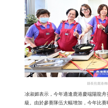
縣長煎鹿港傳
凃淑媚表示，今年適逢鹿港慶端陽龍舟
級。由於參賽隊伍大幅增加，今年比賽