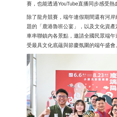
賽，也能透過YouTube直播同步感受
除了龍舟競賽，端午連假期間還有河岸
題的「鹿港魯班公宴」，以及文化資產
車串聯鎮內各景點，邀請全國民眾端午
受最具文化底蘊與節慶氛圍的端午盛會