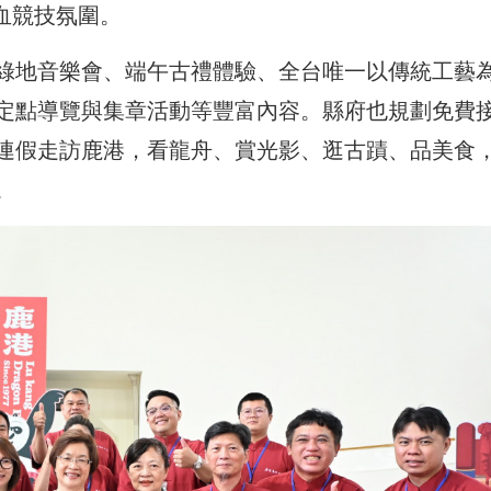
熱血競技氛圍。
綠地音樂會、端午古禮體驗、全台唯一以傳統工藝
定點導覽與集章活動等豐富內容。縣府也規劃免費
連假走訪鹿港，看龍舟、賞光影、逛古蹟、品美食
。