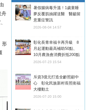
由
暑假腸病毒升溫！1歲童睡
龍舟
夢反覆肌抽躍送醫 醫籲留
意重症警訊
家、
2026-08-04 14:57
彰化長青幸福卡再升級 8
，形
月起運動最高補助50點、
獲
10月農漁會消費折抵200點
2026-07-23 15:54
斥資3億元打造全齡照顧中
心 彰化民族新村長照衛福
大樓動土
2026-07-20 15:00