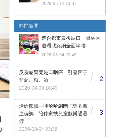
2026-06-12 13:37
熱門新聞
縫合都市最後缺口 員林大
道環狀路網全面串聯
2026-08-04 20:49
反覆感冒竟是口咽癌 引發因子
/
2
非菸、檳、酒
2026-08-06 18:49
湯姆熊攜手哇哈哈劇團把樂園搬
/
3
進偏鄉 陪伴家扶兒童歡樂過暑
升
假
2026-08-04 23:36
觀