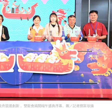
3隊龍舟競渡創新， 雙龍會揭開端午盛典序幕。圖／記者鄧富珍攝