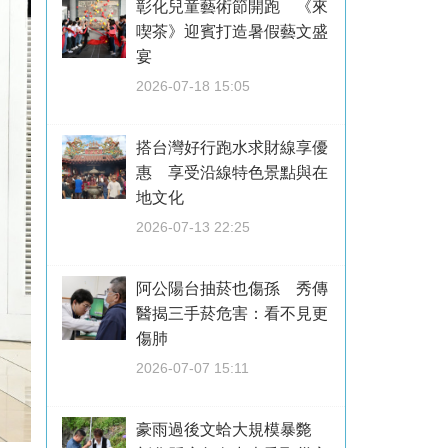
彰化兒童藝術節開跑 《來
喫茶》迎賓打造暑假藝文盛
宴
2026-07-18 15:05
搭台灣好行跑水求財線享優
惠 享受沿線特色景點與在
地文化
2026-07-13 22:25
阿公陽台抽菸也傷孫 秀傳
醫揭三手菸危害：看不見更
傷肺
2026-07-07 15:11
豪雨過後文蛤大規模暴斃