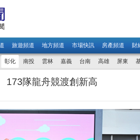
道
旅遊頻道
地方頻道
市場快訊
房產頻道
財
彰化
南投
雲林
嘉義
台南
高雄
屏東
場 173隊龍舟競渡創新高