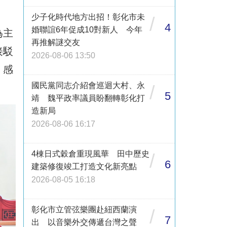
少子化時代地方出招！彰化市未
/
4
婚聯誼6年促成10對新人 今年
為主
再推解謎交友
接駁
2026-08-06 13:50
，感
國民黨同志介紹會巡迴大村、永
/
5
靖 魏平政率議員盼翻轉彰化打
造新局
2026-08-06 16:17
4棟日式穀倉重現風華 田中歷史
/
6
建築修復竣工打造文化新亮點
2026-08-05 16:18
彰化市立管弦樂團赴紐西蘭演
/
7
出 以音樂外交傳遞台灣之聲