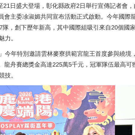
日至21日盛大登場，彰化縣政府2日舉行宣傳記者會，
員會主委凃淑媚共同宣布活動正式啟動。今年國際
47隊，創下歷年新高，其中國際組吸引來自20個國
魅力。
祭」今年特別邀請雲林麥寮拱範宮龍王首度參與繞境
龍舟賽總獎金高達225萬5千元，冠軍隊伍最高可
競技。