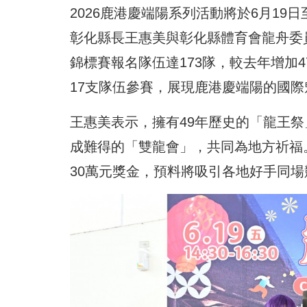
2026鹿港慶端陽系列活動將於6月19
彰化縣長王惠美與彰化縣體育會龍舟委
錦標賽報名隊伍達173隊，較去年增加
17支隊伍參賽，展現鹿港慶端陽的國際
王惠美表示，擁有49年歷史的「龍王
成難得的「雙龍會」，共同為地方祈福。
30萬元獎金，預料將吸引各地好手同場