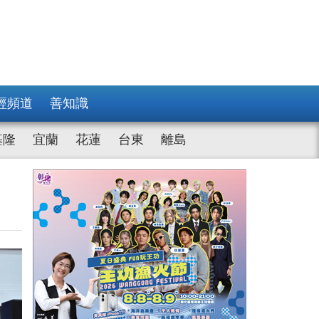
經頻道
善知識
基隆
宜蘭
花蓮
台東
離島