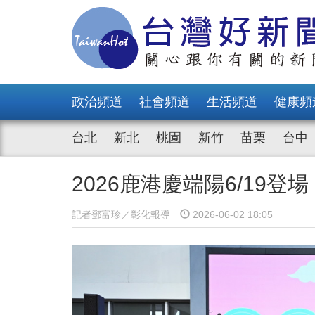
政治頻道
社會頻道
生活頻道
健康頻
台北
新北
桃園
新竹
苗栗
台中
2026鹿港慶端陽6/19登
記者鄧富珍／彰化報導
2026-06-02 18:05