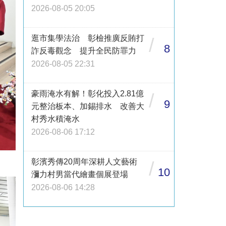
2026-08-05 20:05
逛市集學法治 彰檢推廣反賄打
/
8
詐反毒觀念 提升全民防罪力
2026-08-05 22:31
豪雨淹水有解！彰化投入2.81億
/
9
元整治板本、加錫排水 改善大
村秀水積淹水
2026-08-06 17:12
彰濱秀傳20周年深耕人文藝術
/
10
瀰力村男當代繪畫個展登場
2026-08-06 14:28